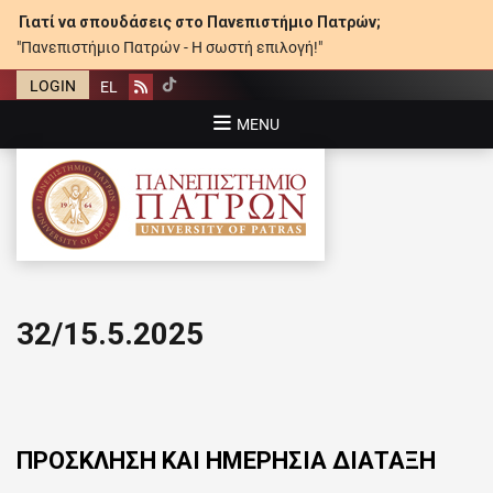
Γιατί να σπουδάσεις στο Πανεπιστήμιο Πατρών;
"Πανεπιστήμιο Πατρών - Η σωστή επιλογή!"
LOGIN
EL
Rss
MENU
ΠΑΝΕΠΙΣΤΉΜΙΟ ΠΑΤΡΏΝ
32/15.5.2025
ΠΡΟΣΚΛΗΣΗ ΚΑΙ ΗΜΕΡΗΣΙΑ ΔΙΑΤΑΞΗ