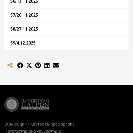
56/13.11.2025
57/20.11.2025
58/27.11.2025
59/4.12.2025
Share
Share
Share
Share
Share
on
on
on
on
on
Facebook
X
Pinterest
LinkedIn
Email
(Twitter)
Βιβλιοθήκη / Κέντρο Πληροφόρησης
Πανεπιστημιακό γυμναστήριο