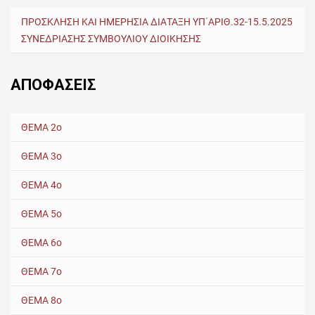
ΠΡΟΣΚΛΗΣΗ ΚΑΙ ΗΜΕΡΗΣΙΑ ΔΙΑΤΑΞΗ ΥΠ΄ΑΡΙΘ.32-15.5.2025
ΣΥΝΕΔΡΙΑΣΗΣ ΣΥΜΒΟΥΛΙΟΥ ΔΙΟΙΚΗΣΗΣ
ΑΠΟΦΑΣΕΙΣ
ΘΕΜΑ 2ο
ΘΕΜΑ 3ο
ΘΕΜΑ 4ο
ΘΕΜΑ 5ο
ΘΕΜΑ 6ο
ΘΕΜΑ 7ο
ΘΕΜΑ 8ο