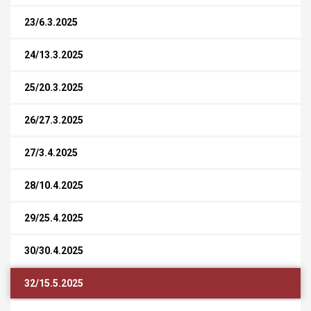
23/6.3.2025
24/13.3.2025
25/20.3.2025
26/27.3.2025
27/3.4.2025
28/10.4.2025
29/25.4.2025
30/30.4.2025
32/15.5.2025