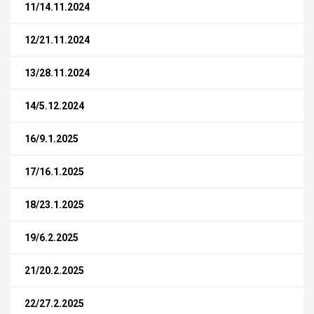
11/14.11.2024
12/21.11.2024
13/28.11.2024
14/5.12.2024
16/9.1.2025
17/16.1.2025
18/23.1.2025
19/6.2.2025
21/20.2.2025
22/27.2.2025