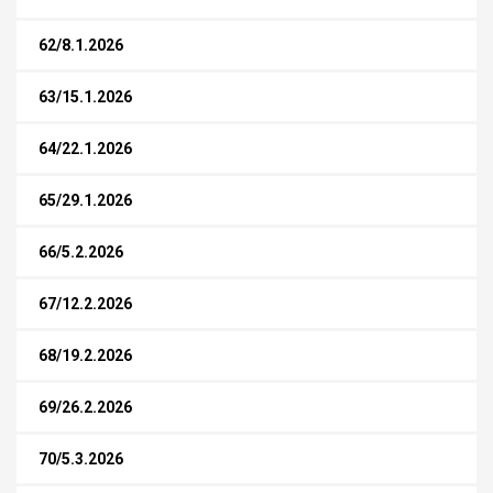
62/8.1.2026
63/15.1.2026
64/22.1.2026
65/29.1.2026
66/5.2.2026
67/12.2.2026
68/19.2.2026
69/26.2.2026
70/5.3.2026