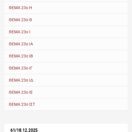
ΘΕΜΑ 23ο Η
ΘΕΜΑ 23ο Θ
ΘΕΜΑ 23ο Ι
ΘΕΜΑ 23ο ΙΑ
ΘΕΜΑ 23ο ΙΒ
ΘΕΜΑ 23ο ΙΓ
ΘΕΜΑ 23ο ΙΔ
ΘΕΜΑ 23ο ΙΕ
ΘΕΜΑ 23ο ΙΣΤ
61/18.12.2025