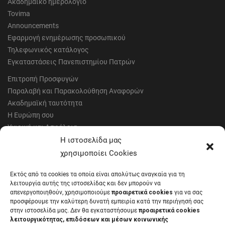
Ακαδημαϊκό ημερολόγιο
Tovima
Announcements
Εφαρμογή ενημέρωσης προσωπικού
Τηλεφωνικός κατάλογος
Εγκαταστάσεις Πανεπιστημίου Πατρών
Επιτροπή Προσφυγών
Παραλαβή και Παρακολούθηση Αναφορών
Ακαδημαϊκή ταυτότητα
Η Ευρώπη σου
Υγιεινή και Ασφάλεια
Έντυπα Οικονομικής Υπηρεσίας
Η ιστοσελίδα μας
Έντυπα Διοικητικών Υπηρεσιών
χρησιμοποίει Cookies
Διαύγεια
Εκτός από τα cookies τα οποία είναι απολύτως αναγκαία για τη
Μητρώα αξιολογητών
λειτουργία αυτής της ιστοσελίδας και δεν μπορούν να
Δημόσια Διαβούλευση
απενεργοποιηθούν, χρησιμοποιούμε
προαιρετικά cookies
για να σας
προσφέρουμε την καλύτερη δυνατή εμπειρία κατά την περιήγησή σας
Συνεδριάσεις Συγκλήτου
στην ιστοσελίδα μας. Δεν θα εγκαταστήσουμε
προαιρετικά cookies
Συνεδριάσεις Συμβουλίου Διοίκησης
λειτουργικότητας, επιδόσεων και μέσων κοινωνικής