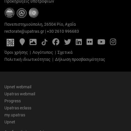
Προκηρύξεις υποτροφιών
Πανεπιστημιούπολη, 26504 Ρίο, Αχαΐα
rectorate@upatras.gr
|
+30 2610 996683
Google
Photo
Facebook
Twitter
LinkedIn
Flickr
YouTube
Inst
Maps
Gallery
Όροι χρήσης
|
Λογότυπος
|
Σχετικά
Πολιτική ιδιωτικότητας
|
Δήλωση προσβασιμότητας
Upnet webmail
Upatras webmail
Progress
Upatras eclass
my.upatras
Upnet