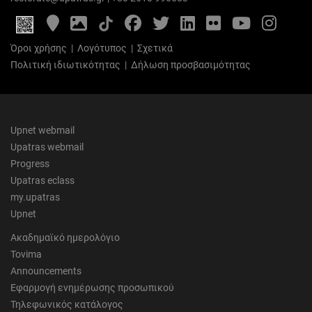
Google
Photo
Facebook
Twitter
LinkedIn
Flickr
YouTube
Inst
Maps
Gallery
Όροι χρήσης
|
Λογότυπος
|
Σχετικά
Πολιτική ιδιωτικότητας
|
Δήλωση προσβασιμότητας
Upnet webmail
Upatras webmail
Progress
Upatras eclass
my.upatras
Upnet
Ακαδημαϊκό ημερολόγιο
Tovima
Announcements
Εφαρμογή ενημέρωσης προσωπικού
Τηλεφωνικός κατάλογος