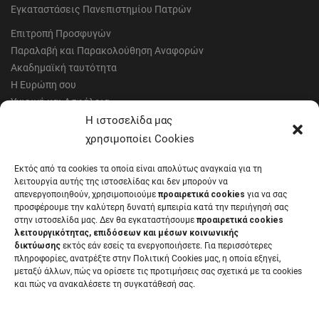
Εγκαταστάσεις Πανεπιστημίου Πατρών
Επιτροπή Προσφυγών
Παραλαβή και Παρακολούθηση Αναφορών
Ακαδημαϊκή ταυτότητα
Η Ευρώπη σου
Υγιεινή και Ασφάλεια
Έντυπα Οικονομικής Υπηρεσίας
Η ιστοσελίδα μας
Έντυπα Διοικητικών Υπηρεσιών
χρησιμοποίει Cookies
Διαύγεια
Εκτός από τα cookies τα οποία είναι απολύτως αναγκαία για τη
Μητρώα αξιολογητών
λειτουργία αυτής της ιστοσελίδας και δεν μπορούν να
Δημόσια Διαβούλευση
απενεργοποιηθούν, χρησιμοποιούμε
προαιρετικά cookies
για να σας
προσφέρουμε την καλύτερη δυνατή εμπειρία κατά την περιήγησή σας
Συνεδριάσεις Συγκλήτου
στην ιστοσελίδα μας. Δεν θα εγκαταστήσουμε
προαιρετικά cookies
Συνεδριάσεις Συμβουλίου Διοίκησης
λειτουργικότητας, επιδόσεων και μέσων κοινωνικής
EUNICoast European University
δικτύωσης
εκτός εάν εσείς τα ενεργοποιήσετε. Για περισσότερες
πληροφορίες, ανατρέξτε στην Πολιτική Cookies μας, η οποία εξηγεί,
μεταξύ άλλων, πώς να ορίσετε τις προτιμήσεις σας σχετικά με τα cookies
και πώς να ανακαλέσετε τη συγκατάθεσή σας.
ΠΑΝΕΠΙΣΤΗΜΙΟ ΠΑΤΡΩΝ Ελληνικό δημόσιο εκπαιδευτικό ίδρυμα που
λειτουργεί σύμφωνα με την
Νομοθεσία
.