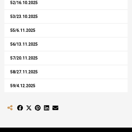
52/16.10.2025
53/23.10.2025
55/6.11.2025
56/13.11.2025
57/20.11.2025
58/27.11.2025
59/4.12.2025
Share
Share
Share
Share
Share
on
on
on
on
on
Facebook
X
Pinterest
LinkedIn
Email
(Twitter)