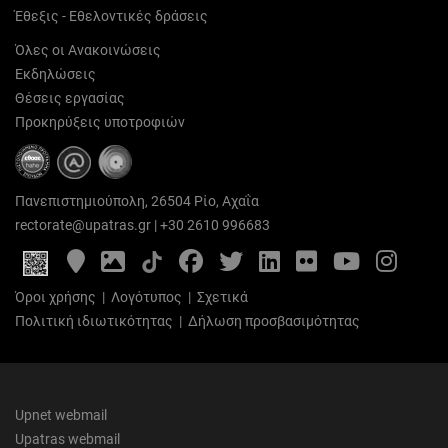
Έθεξις - Εθελοντικές δράσεις
Όλες οι Ανακοινώσεις
Εκδηλώσεις
Θέσεις εργασίας
Προκηρύξεις υποτροφιών
Πανεπιστημιούπολη, 26504 Ρίο, Αχαΐα
rectorate@upatras.gr
|
+30 2610 996683
Google
Photo
Facebook
Twitter
LinkedIn
Flickr
YouTube
Inst
Maps
Gallery
Όροι χρήσης
|
Λογότυπος
|
Σχετικά
Πολιτική ιδιωτικότητας
|
Δήλωση προσβασιμότητας
Upnet webmail
Upatras webmail