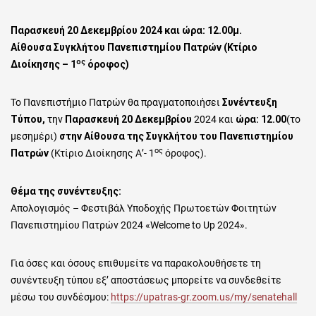
Παρασκευή 20 Δεκεμβρίου 2024 και ώρα: 12.00μ.
Αίθουσα Συγκλήτου Πανεπιστημίου Πατρών (Κτίριο
ος
Διοίκησης – 1
όροφος)
Το Πανεπιστήμιο Πατρών θα πραγματοποιήσει
Συνέντευξη
Τύπου,
την
Παρασκευή 20 Δεκεμβρίου
2024 και
ώρα: 12.00
(το
μεσημέρι)
στην Αίθουσα της Συγκλήτου του Πανεπιστημίου
ος
Πατρών
(Κτίριο Διοίκησης Α’- 1
όροφος).
Θέμα της συνέντευξης:
Απολογισμός – Φεστιβάλ Υποδοχής Πρωτοετών Φοιτητών
Πανεπιστημίου Πατρών 2024 «Welcome to Up 2024».
Για όσες και όσους επιθυμείτε να παρακολουθήσετε τη
συνέντευξη τύπου εξ’ αποστάσεως μπορείτε να συνδεθείτε
μέσω του συνδέσμου:
https://upatras-gr.zoom.us/my/senatehall