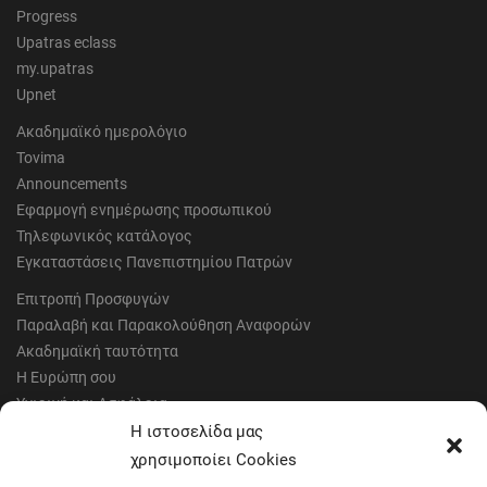
Progress
Upatras eclass
my.upatras
Upnet
Ακαδημαϊκό ημερολόγιο
Tovima
Announcements
Εφαρμογή ενημέρωσης προσωπικού
Τηλεφωνικός κατάλογος
Εγκαταστάσεις Πανεπιστημίου Πατρών
Επιτροπή Προσφυγών
Παραλαβή και Παρακολούθηση Αναφορών
Ακαδημαϊκή ταυτότητα
Η Ευρώπη σου
Υγιεινή και Ασφάλεια
Έντυπα Οικονομικής Υπηρεσίας
Η ιστοσελίδα μας
Έντυπα Διοικητικών Υπηρεσιών
χρησιμοποίει Cookies