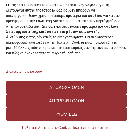
Διαύγεια
Εκτός από τα cookies τα οποία είναι απολύτως αναγκαία για τη
Μητρώα αξιολογητών
λειτουργία αυτής της ιστοσελίδας και δεν μπορούν να
Δημόσια Διαβούλευση
απενεργοποιηθούν, χρησιμοποιούμε
προαιρετικά cookies
για να σας
προσφέρουμε την καλύτερη δυνατή εμπειρία κατά την περιήγησή σας
Συνεδριάσεις Συγκλήτου
στην ιστοσελίδα μας. Δεν θα εγκαταστήσουμε
προαιρετικά cookies
Συνεδριάσεις Συμβουλίου Διοίκησης
λειτουργικότητας, επιδόσεων και μέσων κοινωνικής
EUNICoast European University
δικτύωσης
εκτός εάν εσείς τα ενεργοποιήσετε. Για περισσότερες
πληροφορίες, ανατρέξτε στην Πολιτική Cookies μας, η οποία εξηγεί,
μεταξύ άλλων, πώς να ορίσετε τις προτιμήσεις σας σχετικά με τα cookies
και πώς να ανακαλέσετε τη συγκατάθεσή σας.
ΠΑΝΕΠΙΣΤΗΜΙΟ ΠΑΤΡΩΝ Ελληνικό δημόσιο εκπαιδευτικό ίδρυμα που
λειτουργεί σύμφωνα με την
Νομοθεσία
.
Διαχείριση υπηρεσιών
ΑΠΟΔΟΧΉ ΌΛΩΝ
ΑΠΌΡΡΙΨΗ ΌΛΩΝ
ΡΥΘΜΊΣΕΙΣ
Πολιτική Διαχείρισης Cookies
Πολιτική ιδιωτικότητας