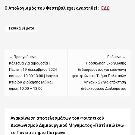
Ο Απολογισμός του Φεστιβάλ έχει αναρτηθεί :
ΕΔΩ
Categories
Γενικά θέματα
Πλοήγηση
άρθρων
← Προηγούμενο
Επόμενο →
Previous
Κάλεσμα για αιμοδοσία |
Next
Πρόσκληση Εκδήλωσης
Πέμπτη 19 Δεκεμβρίου 2024
Ενδιαφέροντος για εισαγωγή
post:
post:
και ώρα 10:00-13:00 | Ισόγειο
φοιτητών στο Τμήμα Πολιτικών
Κτιρίου Διοίκησης (Α’) και
Μηχανικών για απόκτηση
ώρες: 10.00 – 13.00
Διδακτορικού Διπλώματος
Ανακοίνωση αποτελεσμάτων του Φοιτητικού
Διαγωνισμού Δημιουργικού Μηνύματος «Γιατί επιλέγω
το Πανεπιστήμιο Πατρών»