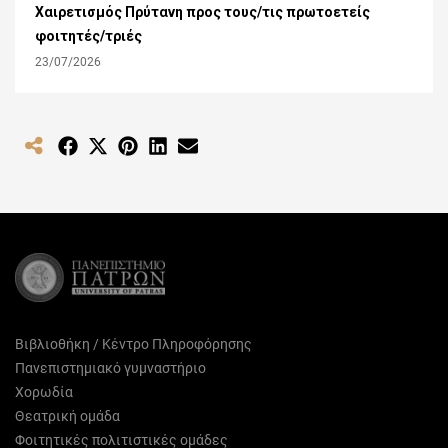
Χαιρετισμός Πρύτανη προς τους/τις πρωτοετείς
φοιτητές/τριές
23/07/2026
Share
Share
Share
Share
Share
on
on
on
on
on
Facebook
X
Pinterest
LinkedIn
Email
(Twitter)
Βιβλιοθήκη / Κέντρο Πληροφόρησης
Πανεπιστημιακό γυμναστήριο
Χορωδία
Θεατρική ομάδα
Φοιτητικές πολιτιστικές ομάδες