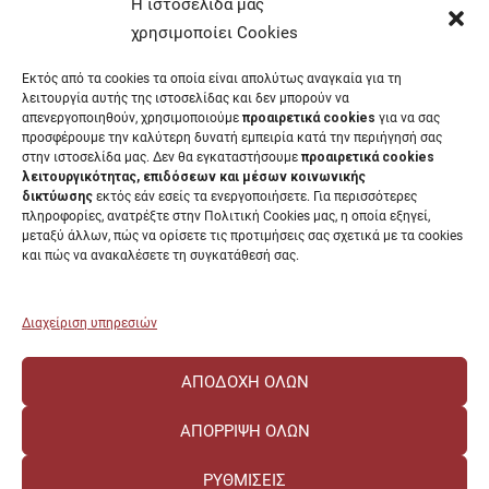
Έντυπα Οικονομικής Υπηρεσίας
Η ιστοσελίδα μας
Έντυπα Διοικητικών Υπηρεσιών
χρησιμοποίει Cookies
Διαύγεια
Εκτός από τα cookies τα οποία είναι απολύτως αναγκαία για τη
Μητρώα αξιολογητών
λειτουργία αυτής της ιστοσελίδας και δεν μπορούν να
Δημόσια Διαβούλευση
απενεργοποιηθούν, χρησιμοποιούμε
προαιρετικά cookies
για να σας
προσφέρουμε την καλύτερη δυνατή εμπειρία κατά την περιήγησή σας
Συνεδριάσεις Συγκλήτου
στην ιστοσελίδα μας. Δεν θα εγκαταστήσουμε
προαιρετικά cookies
Συνεδριάσεις Συμβουλίου Διοίκησης
λειτουργικότητας, επιδόσεων και μέσων κοινωνικής
EUNICoast European University
δικτύωσης
εκτός εάν εσείς τα ενεργοποιήσετε. Για περισσότερες
πληροφορίες, ανατρέξτε στην Πολιτική Cookies μας, η οποία εξηγεί,
μεταξύ άλλων, πώς να ορίσετε τις προτιμήσεις σας σχετικά με τα cookies
και πώς να ανακαλέσετε τη συγκατάθεσή σας.
ΠΑΝΕΠΙΣΤΗΜΙΟ ΠΑΤΡΩΝ Ελληνικό δημόσιο εκπαιδευτικό ίδρυμα που
λειτουργεί σύμφωνα με την
Νομοθεσία
.
Διαχείριση υπηρεσιών
ΑΠΟΔΟΧΉ ΌΛΩΝ
ΑΠΌΡΡΙΨΗ ΌΛΩΝ
ΡΥΘΜΊΣΕΙΣ