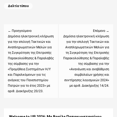
Categories
Δελτία τύπου
Πλοήγηση
άρθρων
← Προηγούμενο
Επόμενο →
Previous
Δημόσια ηλεκτρονική κλήρωση
Next
Δημόσια ηλεκτρονική κλήρωση
για την επιλογή Tακτικών και
για την επιλογή Tακτικών και
post:
post:
Aναπληρωματικών Mελών για
Aναπληρωματικών Mελών για
τη Συγκρότηση της Επιτροπής
τη Συγκρότηση της Επιτροπής
Παρακολούθησης & Παραλαβής
Παρακολούθησης & Παραλαβής
της σύμβασης για την
της σύμβασης για την
«Προμήθεια Συστημάτων Η/Υ
«Ανανέωση και αναβάθμιση
και Παρελκόμενων για τις
συμβολαίων χρήσης και
ανάγκες του Πανεπιστημίου
συντήρησης λογισμικών 2024»
Πατρών για το έτος 2023» με
με αριθ. Διακήρυξης 14/24.
αριθ. Διακήρυξης 20/23.
Welcome to UP 2026: Με Βασίλη Παπακωνσταντίνου