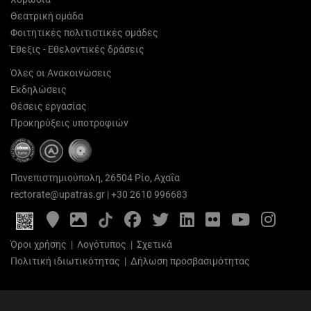
Θεατρική ομάδα
Φοιτητικές πολιτιστικές ομάδες
Έθεξις - Εθελοντικές δράσεις
Όλες οι Ανακοινώσεις
Εκδηλώσεις
Θέσεις εργασίας
Προκηρύξεις υποτροφιών
Πανεπιστημιούπολη, 26504 Ρίο, Αχαΐα
rectorate@upatras.gr
|
+30 2610 996683
Google
Photo
Facebook
Twitter
LinkedIn
Flickr
YouTube
Inst
Maps
Gallery
Όροι χρήσης
|
Λογότυπος
|
Σχετικά
Πολιτική ιδιωτικότητας
|
Δήλωση προσβασιμότητας