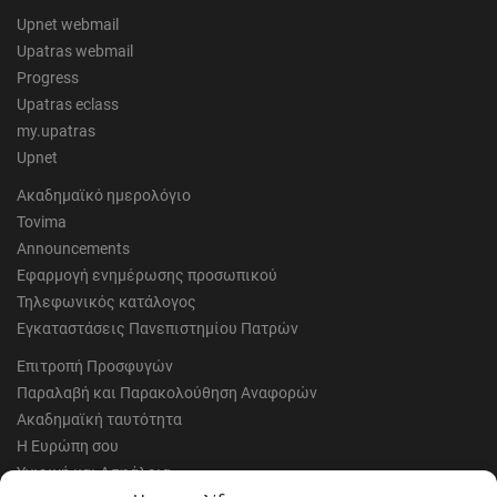
Upnet webmail
Upatras webmail
Progress
Upatras eclass
my.upatras
Upnet
Ακαδημαϊκό ημερολόγιο
Tovima
Announcements
Εφαρμογή ενημέρωσης προσωπικού
Τηλεφωνικός κατάλογος
Εγκαταστάσεις Πανεπιστημίου Πατρών
Επιτροπή Προσφυγών
Παραλαβή και Παρακολούθηση Αναφορών
Ακαδημαϊκή ταυτότητα
Η Ευρώπη σου
Υγιεινή και Ασφάλεια