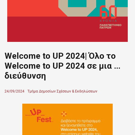
Welcome to UP 2024| Όλο το
Welcome to UP 2024 σε μια …
διεύθυνση
Posted
24/09/2024
Author
Τμήμα Δημοσίων Σχέσεων & Εκδηλώσεων
on