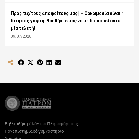
Προς τις/τους αποφοίτους μας | Η Ορκωμοσία είναι η
δική σας γιορτή! Βοηθήστε μας να μη διακοπεί ούτε
μία τελετή!
09/07/2026
Share
Share
Share
Share
Share
on
on
on
on
on
Facebook
X
Pinterest
LinkedIn
Email
(Twitter)
Βιβλιοθήκη / Κέντρο Πληροφόρησης
Πανεπιστημιακό γυμναστήριο
Χορωδία