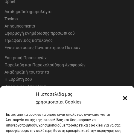
Upnet
Ακαδημαϊκό ημερολόγιο
Tovima
Announcements
Εφαρμογή ενημέρωσης προσωπικού
Τηλεφωνικός κατάλογος
Εγκαταστάσεις Πανεπιστημίου Πατρών
Επιτροπή Προσφυγών
Παραλαβή και Παρακολούθηση Αναφορών
Ακαδημαϊκή ταυτότητα
Η Ευρώπη σου
Υγιεινή και Ασφάλεια
Έντυπα Οικονομικής Υπηρεσίας
Η ιστοσελίδα μας
Έντυπα Διοικητικών Υπηρεσιών
χρησιμοποίει Cookies
Διαύγεια
Εκτός από τα cookies τα οποία είναι απολύτως αναγκαία για τη
Μητρώα αξιολογητών
λειτουργία αυτής της ιστοσελίδας και δεν μπορούν να
Δημόσια Διαβούλευση
απενεργοποιηθούν, χρησιμοποιούμε
προαιρετικά cookies
για να σας
προσφέρουμε την καλύτερη δυνατή εμπειρία κατά την περιήγησή σας
Συνεδριάσεις Συγκλήτου