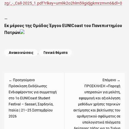
zg/_-_Call-2025_1.pdf?rlkey=um9k2o2hlm59gidjgkmrzmvn6&dl=0
—
Εκ μέρους της Ομάδας Έργου EUNICoast του Πανεπιστημίου
Πατρών
Categories
Ανακοινώσεις
,
Γενικά θέματα
Πλοήγηση
άρθρων
← Προηγούμενο
Επόμενο →
Previous
Πρόσκληση Εκδήλωσης
Next
ΠΡΟΣΚΛΗΣΗ «Παροχή
Ενδιαφέροντος για συμμετοχή
υπηρεσιών για μελέτη,
post:
post:
στο 1ο EUNICoast Student
εφαρμογή και αξιολόγηση
Festival – Sassari, Σαρδηνία,
μεθόδων χρήσης τεχνικών
Ιταλία | 21–25 Σεπτεμβρίου
εκτίμησης και βελτίωσης του
2026
αριθμητικού σφάλματος σε
υπολογιστικά πλέγματα
δεύτερης τάξης για το Τμήμα