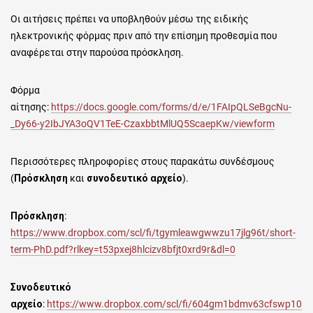
Οι αιτήσεις πρέπει να υποβληθούν μέσω της ειδικής
ηλεκτρονικής φόρμας πριν από την επίσημη προθεσμία που
αναφέρεται στην παρούσα πρόσκληση.
Φόρμα
αίτησης:
https://docs.google.com/forms/d/e/1FAIpQLSeBgcNu-
_Dy66-y2IbJYA3oQV1TeE-CzaxbbtMlUQ5ScaepKw/viewform
Περισσότερες πληροφορίες στους παρακάτω συνδέσμους
(
Πρόσκληση
και
συνοδευτικό αρχείο
).
Πρόσκληση
:
https://www.dropbox.com/scl/fi/tgymleawgwwzu17jlg96t/short-
term-PhD.pdf?rlkey=t53pxej8hlcizv8bfjt0xrd9r&dl=0
Συνοδευτικό
αρχείο
:
https://www.dropbox.com/scl/fi/604gm1bdmv63cfswp10