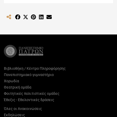
Share
Share
Share
Share
Share
on
on
on
on
on
Facebook
X
Pinterest
LinkedIn
Email
(Twitter)
Βιβλιοθήκη / Κέντρο Πληροφόρησης
Πανεπιστημιακό γυμναστήριο
Χορωδία
Θεατρική ομάδα
Φοιτητικές πολιτιστικές ομάδες
Έθεξις - Εθελοντικές δράσεις
Όλες οι Ανακοινώσεις
Εκδηλώσεις