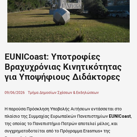
EUNICoast: Υποτροφίες
Βραχυχρόνιας Κινητικότητας
για Υποψήφιους Διδάκτορες
Posted
09/06/2026
Author
Τμήμα Δημοσίων Σχέσεων & Εκδηλώσεων
on
Η παρούσα Πρόσκληση Υποβολής Αιτήσεων εντάσσεται στο
πλαίσιο της Συμμαχίας Ευρωπαϊκών Πανεπιστημίων
EUNICoast
,
της οποίας το Πανεπιστήμιο Πατρών αποτελεί μέλος, και
συγχρηματοδοτείται από το Πρόγραμμα Erasmus+ της