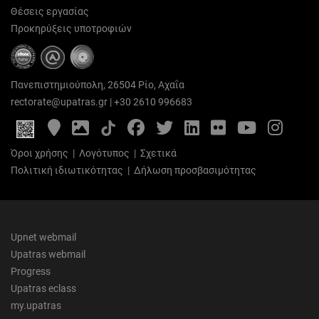
Θέσεις εργασίας
Προκηρύξεις υποτροφιών
Πανεπιστημιούπολη, 26504 Ρίο, Αχαΐα
rectorate@upatras.gr
|
+30 2610 996683
Google
Photo
Facebook
Twitter
LinkedIn
Flickr
YouTube
Inst
Maps
Gallery
Όροι χρήσης
|
Λογότυπος
|
Σχετικά
Πολιτική ιδιωτικότητας
|
Δήλωση προσβασιμότητας
Upnet webmail
Upatras webmail
Progress
Upatras eclass
my.upatras