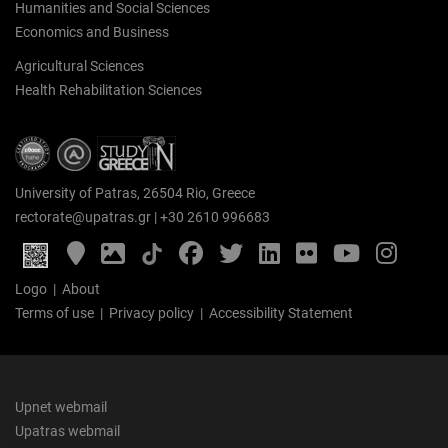
Humanities and Social Sciences
Economics and Business
Agricultural Sciences
Health Rehabilitation Sciences
University of Patras, 26504 Rio, Greece
rectorate@upatras.gr
|
+30 2610 996683
Google
Photo
Facebook
Twitter
LinkedIn
Flickr
YouTube
Inst
Maps
Gallery
Logo
|
About
Terms of use
|
Privacy policy
|
Accessibility Statement
Upnet webmail
Upatras webmail