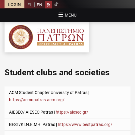
LOGIN
EL
EN
Rss
MENU
UNIVERSITY OF PATRAS
University of Patras
Student clubs and societies
ACM Student Chapter University of Patras |
https://acmupatras.acm.org/
AIESEC/ AIESEC Patras |
https://aiesec.gr/
BEST/ΚΙ.Ν.Ε.ΜΗ. Patras |
https://www.bestpatras.org/