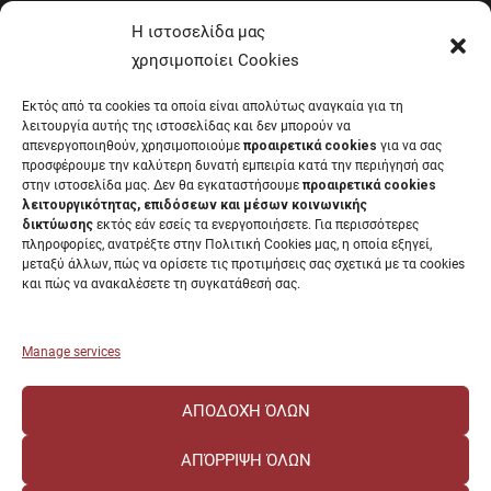
Progress
Η ιστοσελίδα μας
Upatras eclass
χρησιμοποίει Cookies
Academic calendar
Εκτός από τα cookies τα οποία είναι απολύτως αναγκαία για τη
Academic identity card
λειτουργία αυτής της ιστοσελίδας και δεν μπορούν να
Your Europe
απενεργοποιηθούν, χρησιμοποιούμε
προαιρετικά cookies
για να σας
προσφέρουμε την καλύτερη δυνατή εμπειρία κατά την περιήγησή σας
Mental Care
στην ιστοσελίδα μας. Δεν θα εγκαταστήσουμε
προαιρετικά cookies
Telephone list
λειτουργικότητας, επιδόσεων και μέσων κοινωνικής
EUNICoast European University
δικτύωσης
εκτός εάν εσείς τα ενεργοποιήσετε. Για περισσότερες
πληροφορίες, ανατρέξτε στην Πολιτική Cookies μας, η οποία εξηγεί,
μεταξύ άλλων, πώς να ορίσετε τις προτιμήσεις σας σχετικά με τα cookies
και πώς να ανακαλέσετε τη συγκατάθεσή σας.
UNIVERSITY OF PATRAS Public academic institution that operates according
to the
Legislation
.
Manage services
ΑΠΟΔΟΧΉ ΌΛΩΝ
ΑΠΌΡΡΙΨΗ ΌΛΩΝ