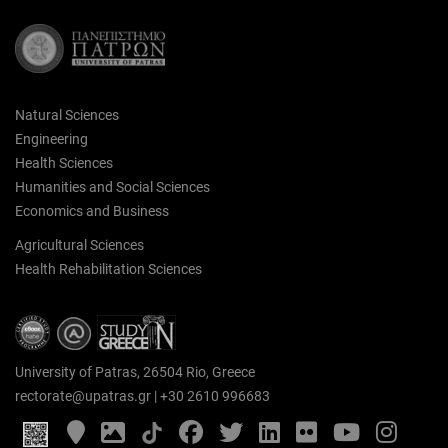
Natural Sciences
Engineering
Health Sciences
Humanities and Social Sciences
Economics and Business
Agricultural Sciences
Health Rehabilitation Sciences
University of Patras, 26504 Rio, Greece
rectorate@upatras.gr
|
+30 2610 996683
Google
Photo
Facebook
Twitter
LinkedIn
Flickr
YouTube
Inst
Maps
Gallery