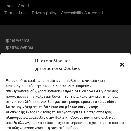
Logo
|
About
Terms of use
|
Privacy policy
|
Accessibility Statement
Upnet webmail
Upatras webmail
Progress
Η ιστοσελίδα μας
Upatras eclass
χρησιμοποίει Cookies
Academic calendar
Εκτός από τα cookies τα οποία είναι απολύτως αναγκαία για τη
Academic identity card
λειτουργία αυτής της ιστοσελίδας και δεν μπορούν να
Your Europe
απενεργοποιηθούν, χρησιμοποιούμε
προαιρετικά cookies
για να σας
προσφέρουμε την καλύτερη δυνατή εμπειρία κατά την περιήγησή σας
Mental Care
στην ιστοσελίδα μας. Δεν θα εγκαταστήσουμε
προαιρετικά cookies
Telephone list
λειτουργικότητας, επιδόσεων και μέσων κοινωνικής
EUNICoast European University
δικτύωσης
εκτός εάν εσείς τα ενεργοποιήσετε. Για περισσότερες
πληροφορίες, ανατρέξτε στην Πολιτική Cookies μας, η οποία εξηγεί,
μεταξύ άλλων, πώς να ορίσετε τις προτιμήσεις σας σχετικά με τα cookies
και πώς να ανακαλέσετε τη συγκατάθεσή σας.