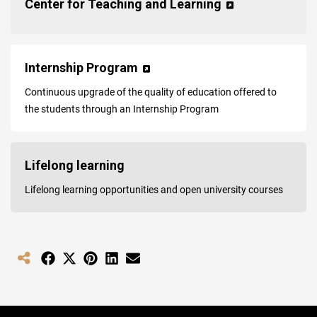
Center for Teaching and Learning
Internship Program
Continuous upgrade of the quality of education offered to
the students through an Internship Program
Lifelong learning
Lifelong learning opportunities and open university courses
Share
Share
Share
Share
Share
on
on
on
on
on
Facebook
X
Pinterest
LinkedIn
Email
(Twitter)