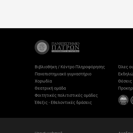
Βιβλιοθήκη / Κέντρο Πληροφόρησης
Όλες ο
Πανεπιστημιακό γυμναστήριο
Εκδηλώ
Χορωδία
Θέσεις
Θεατρική ομάδα
Προκηρ
Φοιτητικές πολιτιστικές ομάδες
Έθεξις - Εθελοντικές δράσεις