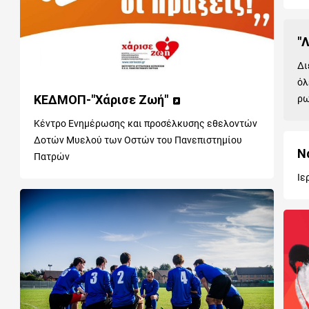
"
Δι
όλ
ΚΕΔΜΟΠ-"Χάρισε Ζωή"
ρω
Κέντρο Ενημέρωσης και προσέλκυσης εθελοντών
Δοτών Μυελού των Οστών του Πανεπιστημίου
Ν
Πατρών
Ιε