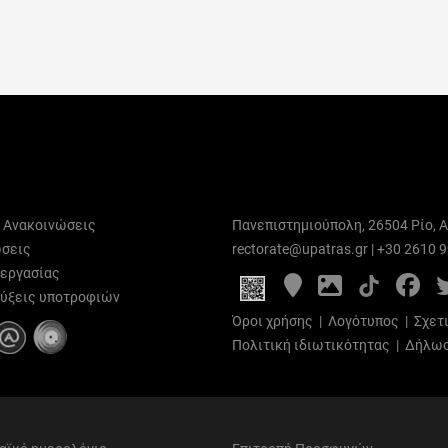
ι Ανακοινώσεις
Πανεπιστημιούπολη, 26504 Ρίο, Α
σεις
rectorate@upatras.gr
|
+30 2610 
 εργασίας
Google
Photo
Fa
Maps
Gallery
ύξεις υποτροφιών
Όροι χρήσης
|
Λογότυπος
|
Σχετ
Πολιτική ιδιωτικότητας
|
Δήλωσ