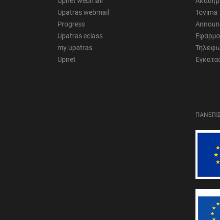
Upnet webmail
Ακαδημ
Upatras webmail
Tovima
Progress
Announ
Upatras eclass
Εφαρμο
my.upatras
Τηλεφω
Upnet
Εγκατα
ΠΑΝΕΠΙΣ