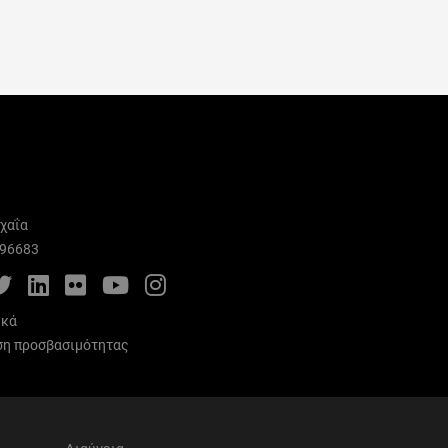
χαΐα
996683
cebook
Twitter
LinkedIn
Flickr
YouTube
Instagram
ικά
η προσβασιμότητας