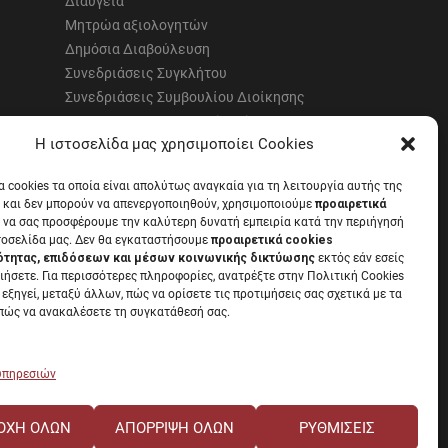
Διαύγεια
Μητρώα αξιολογητών
Δημόσια Διαβούλευση
Συνεδριάσεις Συγκλήτου
Συνεδριάσεις Συμβουλίου Διοίκησης
EUNICoast European University
Η ιστοσελίδα μας χρησιμοποίει Cookies
α cookies τα οποία είναι απολύτως αναγκαία για τη λειτουργία αυτής της
 και δεν μπορούν να απενεργοποιηθούν, χρησιμοποιούμε
προαιρετικά
 να σας προσφέρουμε την καλύτερη δυνατή εμπειρία κατά την περιήγησή
α με την
Νομοθεσία
.
τοσελίδα μας. Δεν θα εγκαταστήσουμε
προαιρετικά cookies
ότητας, επιδόσεων και μέσων κοινωνικής δικτύωσης
εκτός εάν εσείς
ιήσετε. Για περισσότερες πληροφορίες, ανατρέξτε στην Πολιτική Cookies
 εξηγεί, μεταξύ άλλων, πώς να ορίσετε τις προτιμήσεις σας σχετικά με τα
 πώς να ανακαλέσετε τη συγκατάθεσή σας.
 υπηρεσιών
ΟΧΉ ΌΛΩΝ
ΑΠΌΡΡΙΨΗ ΌΛΩΝ
ΡΥΘΜΊΣΕΙΣ