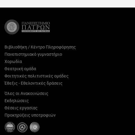
Facebook
X
Pinterest
LinkedIn
Email
(Twitter)
Βιβλιοθήκη / Κέντρο Πληροφόρησης
Πανεπιστημιακό γυμναστήριο
Χορωδία
Θεατρική ομάδα
Φοιτητικές πολιτιστικές ομάδες
Έθεξις - Εθελοντικές δράσεις
Όλες οι Ανακοινώσεις
Εκδηλώσεις
Θέσεις εργασίας
Προκηρύξεις υποτροφιών