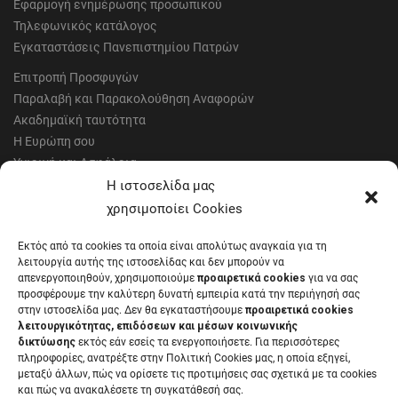
Εφαρμογή ενημέρωσης προσωπικού
Τηλεφωνικός κατάλογος
Εγκαταστάσεις Πανεπιστημίου Πατρών
Επιτροπή Προσφυγών
Παραλαβή και Παρακολούθηση Αναφορών
Ακαδημαϊκή ταυτότητα
Η Ευρώπη σου
Υγιεινή και Ασφάλεια
Έντυπα Οικονομικής Υπηρεσίας
Η ιστοσελίδα μας
Έντυπα Διοικητικών Υπηρεσιών
χρησιμοποίει Cookies
Διαύγεια
Εκτός από τα cookies τα οποία είναι απολύτως αναγκαία για τη
Μητρώα αξιολογητών
λειτουργία αυτής της ιστοσελίδας και δεν μπορούν να
Δημόσια Διαβούλευση
απενεργοποιηθούν, χρησιμοποιούμε
προαιρετικά cookies
για να σας
προσφέρουμε την καλύτερη δυνατή εμπειρία κατά την περιήγησή σας
Συνεδριάσεις Συγκλήτου
στην ιστοσελίδα μας. Δεν θα εγκαταστήσουμε
προαιρετικά cookies
Συνεδριάσεις Συμβουλίου Διοίκησης
λειτουργικότητας, επιδόσεων και μέσων κοινωνικής
EUNICoast European University
δικτύωσης
εκτός εάν εσείς τα ενεργοποιήσετε. Για περισσότερες
πληροφορίες, ανατρέξτε στην Πολιτική Cookies μας, η οποία εξηγεί,
μεταξύ άλλων, πώς να ορίσετε τις προτιμήσεις σας σχετικά με τα cookies
και πώς να ανακαλέσετε τη συγκατάθεσή σας.