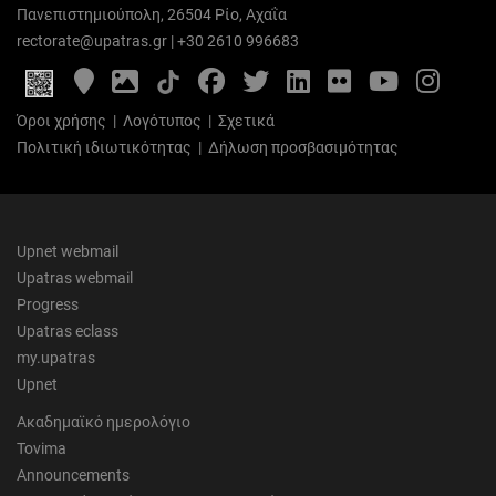
Πανεπιστημιούπολη, 26504 Ρίο, Αχαΐα
rectorate@upatras.gr
|
+30 2610 996683
Google
Photo
Facebook
Twitter
LinkedIn
Flickr
YouTube
Inst
Maps
Gallery
Όροι χρήσης
|
Λογότυπος
|
Σχετικά
Πολιτική ιδιωτικότητας
|
Δήλωση προσβασιμότητας
Upnet webmail
Upatras webmail
Progress
Upatras eclass
my.upatras
Upnet
Ακαδημαϊκό ημερολόγιο
Tovima
Announcements