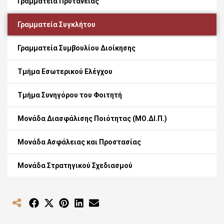
Γραμματεία Πρυτανείας
Γραμματεία Συγκλήτου
Γραμματεία Συμβουλίου Διοίκησης
Τμήμα Εσωτερικού Ελέγχου
Τμήμα Συνηγόρου του Φοιτητή
Μονάδα Διασφάλισης Ποιότητας (ΜΟ.ΔΙ.Π.)
Μονάδα Ασφάλειας και Προστασίας
Μονάδα Στρατηγικού Σχεδιασμού
Share
Share
Share
Share
Share
on
on
on
on
on