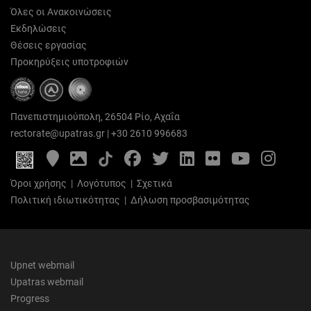
Όλες οι Ανακοινώσεις
Εκδηλώσεις
Θέσεις εργασίας
Προκηρύξεις υποτροφιών
Πανεπιστημιούπολη, 26504 Ρίο, Αχαΐα
rectorate@upatras.gr
|
+30 2610 996683
Google
Photo
Facebook
Twitter
LinkedIn
Flickr
YouTube
Inst
Maps
Gallery
Όροι χρήσης
|
Λογότυπος
|
Σχετικά
Πολιτική ιδιωτικότητας
|
Δήλωση προσβασιμότητας
Upnet webmail
Upatras webmail
Progress