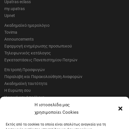
Upatras eclass
my.upatras
Upnet
Ακαδημαϊκό ημερολόγιο
Tovima
Announcements
Εφαρμογή ενημέρωσης προσωπικού
Τηλεφωνικός κατάλογος
Εγκαταστάσεις Πανεπιστημίου Πατρών
Επιτροπή Προσφυγών
Παραλαβή και Παρακολούθηση Αναφορών
Ακαδημαϊκή ταυτότητα
Η Ευρώπη σου
Υγιεινή και Ασφάλεια
Έντυπα Οικονομικής Υπηρεσίας
Η ιστοσελίδα μας
Έντυπα Διοικητικών Υπηρεσιών
χρησιμοποίει Cookies
Διαύγεια
Εκτός από τα cookies τα οποία είναι απολύτως αναγκαία για τη
Μητρώα αξιολογητών