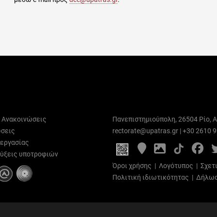
ι Ανακοινώσεις
Πανεπιστημιούπολη, 26504 Ρίο, Α
σεις
rectorate@upatras.gr
|
+30 2610 
 εργασίας
Google
Photo
Fa
Maps
Gallery
ύξεις υποτροφιών
Όροι χρήσης
|
Λογότυπος
|
Σχετ
Πολιτική ιδιωτικότητας
|
Δήλωσ