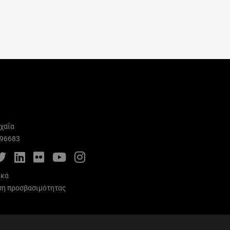
χαΐα
996683
cebook
Twitter
LinkedIn
Flickr
YouTube
Instagram
ικά
η προσβασιμότητας