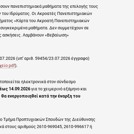
ήσουν πανεπιστημιακά μαθήματα της επιλογής τους
 του Ιδρύματος. Οι Ακροατές Πανεπιστημιακών
ήματος «Κάρτα του Ακροατή Πανεπιστημιακών
ι συγκεκριμένα μαθήματα. Δεν συμμετέχουν σε
ές ασκήσεις. Λαμβάνουν «Βεβαίωση»
07.2026 (υπ’ αριθ. 59454/23.07.2026 έγγραφο)
χείο pdf
).
τοποιείται ηλεκτρονικά στον σύνδεσμο
 έως 14.09.2026
για το χειμερινό εξάμηνο και
 θα ενεργοποιηθεί κατά την έναρξη του
 το Τμήμα Προπτυχιακών Σπουδών της Διεύθυνσης
ά στους αριθμούς 2610-969045, 2610-996617 ή