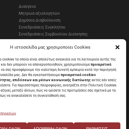
Διαύγεια
Μητρώα αξιολογητών
Δημόσια Διαβούλευση
Συνεδριάσεις Συγκλήτου
Συνεδριάσεις Συμβουλίου Διοίκησης
EUNICoast European University
Η ιστοσελίδα μας χρησιμοποίει Cookies
α cookies τα οποία είναι απολύτως αναγκαία για τη λειτουργία αυτής της
 και δεν μπορούν να απενεργοποιηθούν, χρησιμοποιούμε
προαιρετικά
 να σας προσφέρουμε την καλύτερη δυνατή εμπειρία κατά την περιήγησή
α με την
Νομοθεσία
.
τοσελίδα μας. Δεν θα εγκαταστήσουμε
προαιρετικά cookies
ότητας, επιδόσεων και μέσων κοινωνικής δικτύωσης
εκτός εάν εσείς
ιήσετε. Για περισσότερες πληροφορίες, ανατρέξτε στην Πολιτική Cookies
 εξηγεί, μεταξύ άλλων, πώς να ορίσετε τις προτιμήσεις σας σχετικά με τα
 πώς να ανακαλέσετε τη συγκατάθεσή σας.
 υπηρεσιών
ΟΧΉ ΌΛΩΝ
ΑΠΌΡΡΙΨΗ ΌΛΩΝ
ΡΥΘΜΊΣΕΙΣ