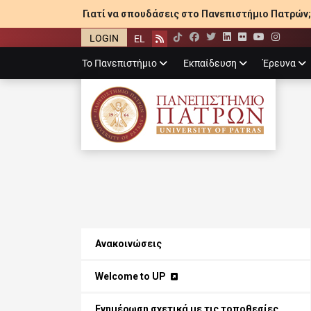
Γιατί να σπουδάσεις στο Πανεπιστήμιο Πατρών;
LOGIN
EL
Facebook
Twitter
LinkedIn
Flickr
YouTube
Inst
Rss
Primary
Το Πανεπιστήμιο
Εκπαίδευση
Έρευνα
menu
ΠΑΝΕΠΙΣΤΉΜΙ
Ανακοινώσεις
Welcome to UP
Ενημέρωση σχετικά με τις τοποθεσίες