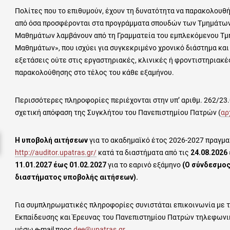
Πολίτες που το επιθυμούν, έχουν τη δυνατότητα να παρακολουθ
από όσα προσφέρονται στα προγράμματα σπουδών των Τμημάτων
Μαθημάτων λαμβάνουν από τη Γραμματεία του εμπλεκόμενου Τμ
Μαθημάτων», που ισχύει για συγκεκριμένο χρονικό διάστημα κα
εξετάσεις ούτε στις εργαστηριακές, κλινικές ή φροντιστηριακ
παρακολούθησης στο τέλος του κάθε εξαμήνου.
Περισσότερες πληροφορίες περιέχονται στην υπ’ αριθμ. 262/23.
σχετική απόφαση της Συγκλήτου του Πανεπιστημίου Πατρών (
αρ
Η υποβολή αιτήσεων
για το ακαδημαϊκό έτος 2026-2027 πραγμα
http://auditor.upatras.gr/
κατά τα διαστήματα από τις
24.08.2026
11.01.2027 έως 01.02.2027
για το εαρινό εξάμηνο
(Ο σύνδεσμος
διαστήματος υποβολής αιτήσεων).
Για συμπληρωματικές πληροφορίες συνιστάται επικοινωνία με
Εκπαίδευσης και Έρευνας του Πανεπιστημίου Πατρών τηλεφωνικ
μέσω e-mail προς
dee@upatras.gr
.