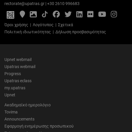
rectorate@upatras.gr
|
+30 2610 996683
Google
Photo
Facebook
Twitter
LinkedIn
Flickr
YouTube
Inst
Maps
Gallery
Όροι χρήσης
|
Λογότυπος
|
Σχετικά
Πολιτική ιδιωτικότητας
|
Δήλωση προσβασιμότητας
Upnet webmail
Upatras webmail
Progress
Upatras eclass
my.upatras
Upnet
Ακαδημαϊκό ημερολόγιο
Tovima
Announcements
Εφαρμογή ενημέρωσης προσωπικού