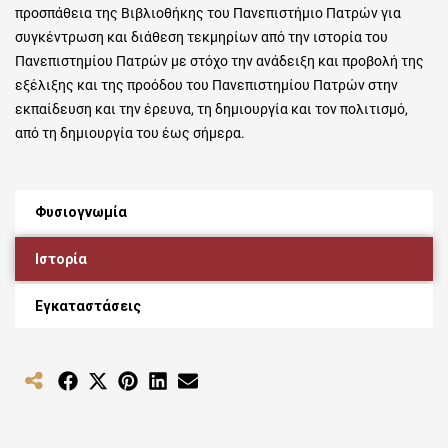
προσπάθεια της Βιβλιοθήκης του Πανεπιστήμιο Πατρών για
συγκέντρωση και διάθεση τεκμηρίων από την ιστορία του
Πανεπιστημίου Πατρών με στόχο την ανάδειξη και προβολή της
εξέλιξης και της προόδου του Πανεπιστημίου Πατρών στην
εκπαίδευση και την έρευνα, τη δημιουργία και τον πολιτισμό,
από τη δημιουργία του έως σήμερα.
Φυσιογνωμία
Ιστορία
Εγκαταστάσεις
Share
Share
Share
Share
Share
on
on
on
on
on
Facebook
X
Pinterest
LinkedIn
Email