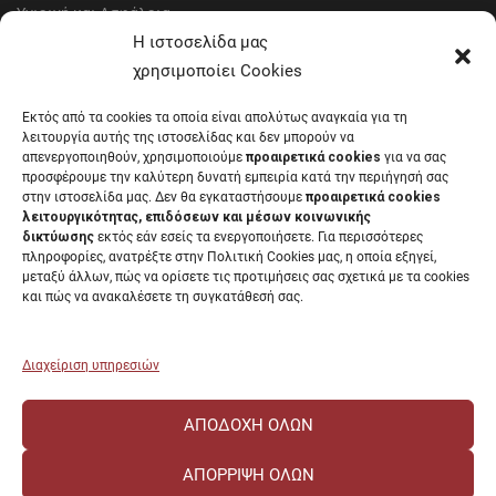
Υγιεινή και Ασφάλεια
Έντυπα Οικονομικής Υπηρεσίας
Η ιστοσελίδα μας
Έντυπα Διοικητικών Υπηρεσιών
χρησιμοποίει Cookies
Διαύγεια
Εκτός από τα cookies τα οποία είναι απολύτως αναγκαία για τη
Μητρώα αξιολογητών
λειτουργία αυτής της ιστοσελίδας και δεν μπορούν να
Δημόσια Διαβούλευση
απενεργοποιηθούν, χρησιμοποιούμε
προαιρετικά cookies
για να σας
προσφέρουμε την καλύτερη δυνατή εμπειρία κατά την περιήγησή σας
Συνεδριάσεις Συγκλήτου
στην ιστοσελίδα μας. Δεν θα εγκαταστήσουμε
προαιρετικά cookies
Συνεδριάσεις Συμβουλίου Διοίκησης
λειτουργικότητας, επιδόσεων και μέσων κοινωνικής
EUNICoast European University
δικτύωσης
εκτός εάν εσείς τα ενεργοποιήσετε. Για περισσότερες
πληροφορίες, ανατρέξτε στην Πολιτική Cookies μας, η οποία εξηγεί,
μεταξύ άλλων, πώς να ορίσετε τις προτιμήσεις σας σχετικά με τα cookies
και πώς να ανακαλέσετε τη συγκατάθεσή σας.
ΠΑΝΕΠΙΣΤΗΜΙΟ ΠΑΤΡΩΝ Ελληνικό δημόσιο εκπαιδευτικό ίδρυμα που
λειτουργεί σύμφωνα με την
Νομοθεσία
.
Διαχείριση υπηρεσιών
ΑΠΟΔΟΧΉ ΌΛΩΝ
ΑΠΌΡΡΙΨΗ ΌΛΩΝ