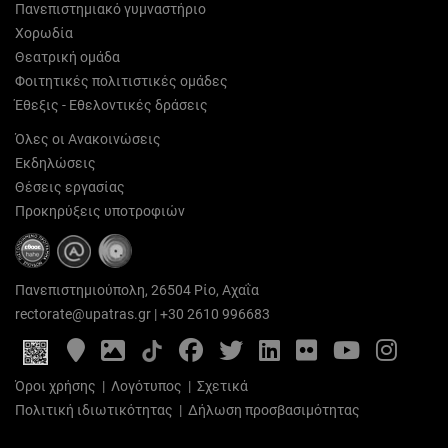
Πανεπιστημιακό γυμναστήριο
Χορωδία
Θεατρική ομάδα
Φοιτητικές πολιτιστικές ομάδες
Έθεξις - Εθελοντικές δράσεις
Όλες οι Ανακοινώσεις
Εκδηλώσεις
Θέσεις εργασίας
Προκηρύξεις υποτροφιών
Πανεπιστημιούπολη, 26504 Ρίο, Αχαΐα
rectorate@upatras.gr
|
+30 2610 996683
Google
Photo
Facebook
Twitter
LinkedIn
Flickr
YouTube
Inst
Maps
Gallery
Όροι χρήσης
|
Λογότυπος
|
Σχετικά
Πολιτική ιδιωτικότητας
|
Δήλωση προσβασιμότητας