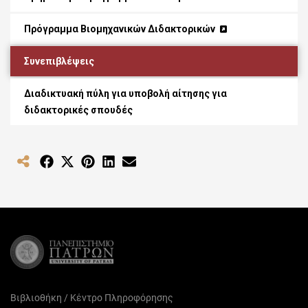
Πρόγραμμα Βιομηχανικών Διδακτορικών
Συνεπιβλέψεις
Διαδικτυακή πύλη για υποβολή αίτησης για
διδακτορικές σπουδές
Share
Share
Share
Share
Share
on
on
on
on
on
Facebook
X
Pinterest
LinkedIn
Email
(Twitter)
Βιβλιοθήκη / Κέντρο Πληροφόρησης