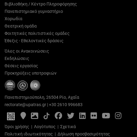
Βιβλιοθήκη / Κέντρο Πληροφόρησης
Πανεπιστημιακό γυμναστήριο
Χορωδία
Θεατρική ομάδα
Φοιτητικές πολιτιστικές ομάδες
Έθεξις - Εθελοντικές δράσεις
Όλες οι Ανακοινώσεις
Εκδηλώσεις
Θέσεις εργασίας
Προκηρύξεις υποτροφιών
Πανεπιστημιούπολη, 26504 Ρίο, Αχαΐα
rectorate@upatras.gr
|
+30 2610 996683
Google
Photo
Facebook
Twitter
LinkedIn
Flickr
YouTube
Inst
Maps
Gallery
Όροι χρήσης
|
Λογότυπος
|
Σχετικά
Πολιτική ιδιωτικότητας
|
Δήλωση προσβασιμότητας