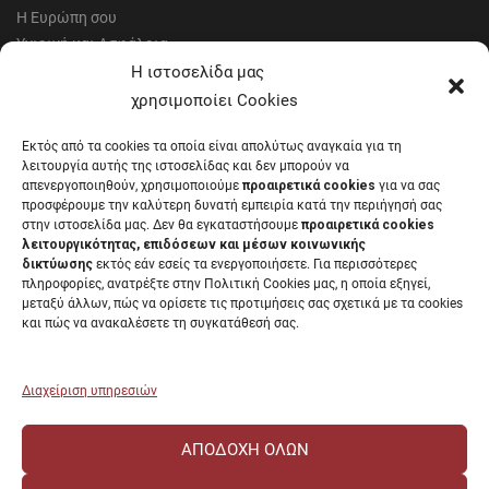
Η Ευρώπη σου
Υγιεινή και Ασφάλεια
Έντυπα Οικονομικής Υπηρεσίας
Η ιστοσελίδα μας
Έντυπα Διοικητικών Υπηρεσιών
χρησιμοποίει Cookies
Διαύγεια
Εκτός από τα cookies τα οποία είναι απολύτως αναγκαία για τη
Μητρώα αξιολογητών
λειτουργία αυτής της ιστοσελίδας και δεν μπορούν να
Δημόσια Διαβούλευση
απενεργοποιηθούν, χρησιμοποιούμε
προαιρετικά cookies
για να σας
προσφέρουμε την καλύτερη δυνατή εμπειρία κατά την περιήγησή σας
Συνεδριάσεις Συγκλήτου
στην ιστοσελίδα μας. Δεν θα εγκαταστήσουμε
προαιρετικά cookies
Συνεδριάσεις Συμβουλίου Διοίκησης
λειτουργικότητας, επιδόσεων και μέσων κοινωνικής
EUNICoast European University
δικτύωσης
εκτός εάν εσείς τα ενεργοποιήσετε. Για περισσότερες
πληροφορίες, ανατρέξτε στην Πολιτική Cookies μας, η οποία εξηγεί,
μεταξύ άλλων, πώς να ορίσετε τις προτιμήσεις σας σχετικά με τα cookies
και πώς να ανακαλέσετε τη συγκατάθεσή σας.
ΠΑΝΕΠΙΣΤΗΜΙΟ ΠΑΤΡΩΝ Ελληνικό δημόσιο εκπαιδευτικό ίδρυμα που
λειτουργεί σύμφωνα με την
Νομοθεσία
.
Διαχείριση υπηρεσιών
ΑΠΟΔΟΧΉ ΌΛΩΝ