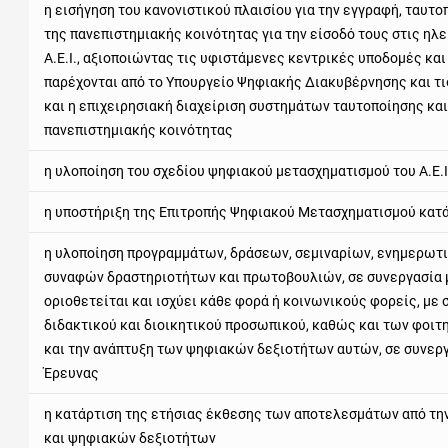
η εισήγηση του κανονιστικού πλαισίου για την εγγραφή, ταυτ
της πανεπιστημιακής κοινότητας για την είσοδό τους στις ηλ
Α.Ε.Ι., αξιοποιώντας τις υφιστάμενες κεντρικές υποδομές κα
παρέχονται από το Υπουργείο Ψηφιακής Διακυβέρνησης και τ
και η επιχειρησιακή διαχείριση συστημάτων ταυτοποίησης κ
πανεπιστημιακής κοινότητας
η υλοποίηση του σχεδίου ψηφιακού μετασχηματισμού του Α.Ε.Ι
η υποστήριξη της Επιτροπής Ψηφιακού Μετασχηματισμού κατά
η υλοποίηση προγραμμάτων, δράσεων, σεμιναρίων, ενημερωτ
συναφών δραστηριοτήτων και πρωτοβουλιών, σε συνεργασία μ
οριοθετείται και ισχύει κάθε φορά ή κοινωνικούς φορείς, με
διδακτικού και διοικητικού προσωπικού, καθώς και των φοιτ
και την ανάπτυξη των ψηφιακών δεξιοτήτων αυτών, σε συνεργ
Έρευνας
η κατάρτιση της ετήσιας έκθεσης των αποτελεσμάτων από τ
και ψηφιακών δεξιοτήτων