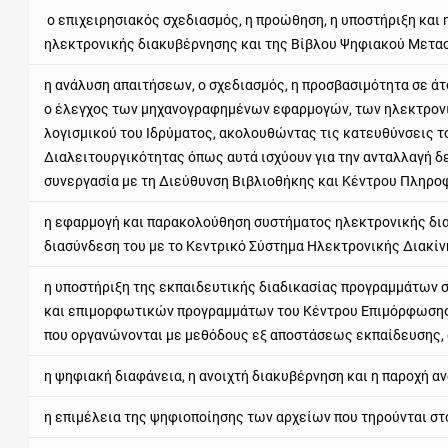
ο επιχειρησιακός σχεδιασμός, η προώθηση, η υποστήριξη και
ηλεκτρονικής διακυβέρνησης και της Βίβλου Ψηφιακού Μετασχ
η ανάλυση απαιτήσεων, ο σχεδιασμός, η προσβασιμότητα σε άτ
ο έλεγχος των μηχανογραφημένων εφαρμογών, των ηλεκτρον
λογισμικού του Ιδρύματος, ακολουθώντας τις κατευθύνσεις τ
Διαλειτουργικότητας όπως αυτά ισχύουν για την ανταλλαγή δ
συνεργασία με τη Διεύθυνση Βιβλιοθήκης και Κέντρου Πληρ
η εφαρμογή και παρακολούθηση συστήματος ηλεκτρονικής δι
διασύνδεση του με το Κεντρικό Σύστημα Ηλεκτρονικής Διακίν
η υποστήριξη της εκπαιδευτικής διαδικασίας προγραμμάτων 
και επιμορφωτικών προγραμμάτων του Κέντρου Επιμόρφωσης και
που οργανώνονται με μεθόδους εξ αποστάσεως εκπαίδευσης, σ
η ψηφιακή διαφάνεια, η ανοιχτή διακυβέρνηση και η παροχή 
η επιμέλεια της ψηφιοποίησης των αρχείων που τηρούνται στο 