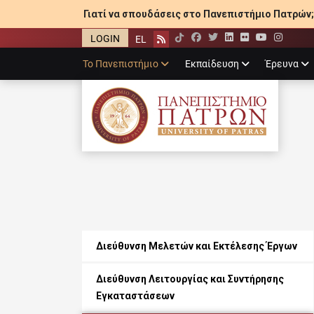
Γιατί να σπουδάσεις στο Πανεπιστήμιο Πατρών;
LOGIN
EL
Facebook
Twitter
LinkedIn
Flickr
YouTube
Inst
Rss
Primary
Το Πανεπιστήμιο
Εκπαίδευση
Έρευνα
menu
ΠΑΝΕΠΙΣΤΉΜΙ
Διεύθυνση Μελετών και Εκτέλεσης Έργων
Διεύθυνση Λειτουργίας και Συντήρησης
Εγκαταστάσεων