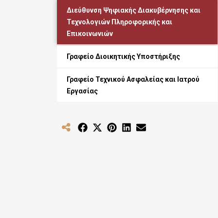
Διεύθυνση Ψηφιακής Διακυβέρνησης και
Τεχνολογιών Πληροφορικής και
Επικοινωνιών
Γραφείο Διοικητικής Υποστήριξης
Γραφείο Τεχνικού Ασφαλείας και Ιατρού
Εργασίας
Share
Share
Share
Share
Share
on
on
on
on
on
Facebook
X
Pinterest
LinkedIn
Email
(Twitter)