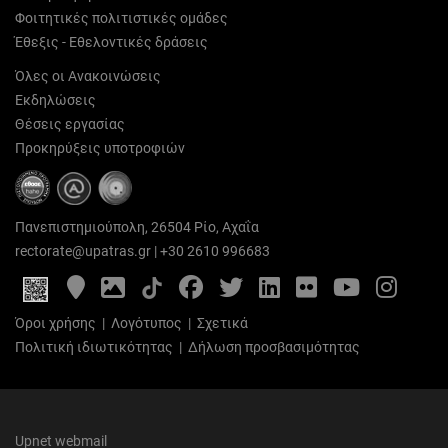
Φοιτητικές πολιτιστικές ομάδες
Έθεξις - Εθελοντικές δράσεις
Όλες οι Ανακοινώσεις
Εκδηλώσεις
Θέσεις εργασίας
Προκηρύξεις υποτροφιών
Πανεπιστημιούπολη, 26504 Ρίο, Αχαΐα
rectorate@upatras.gr
|
+30 2610 996683
Google
Photo
Facebook
Twitter
LinkedIn
Flickr
YouTube
Inst
Maps
Gallery
Όροι χρήσης
|
Λογότυπος
|
Σχετικά
Πολιτική ιδιωτικότητας
|
Δήλωση προσβασιμότητας
Upnet webmail