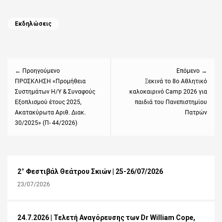
Categories
Εκδηλώσεις
Πλοήγηση
άρθρων
← Προηγούμενο
Επόμενο →
Previous
ΠΡΟΣΚΛΗΣΗ «Προμήθεια
Next
Ξεκινά το 8ο Αθλητικό
Συστημάτων Η/Υ & Συναφούς
καλοκαιρινό Camp 2026 για
post:
post:
Εξοπλισμού έτους 2025,
παιδιά του Πανεπιστημίου
Ακατακύρωτα Αριθ. Διακ.
Πατρών
30/2025» (Π- 44/2026)
2° Φεστιβάλ Θεάτρου Σκιών | 25-26/07/2026
23/07/2026
24.7.2026 | Τελετή Αναγόρευσης των Dr William Cope,