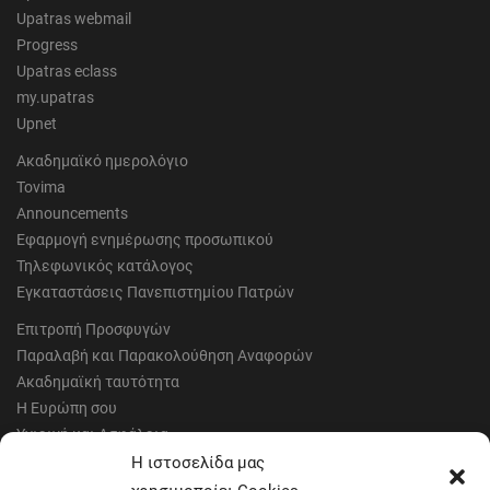
Upatras webmail
Progress
Upatras eclass
my.upatras
Upnet
Ακαδημαϊκό ημερολόγιο
Tovima
Announcements
Εφαρμογή ενημέρωσης προσωπικού
Τηλεφωνικός κατάλογος
Εγκαταστάσεις Πανεπιστημίου Πατρών
Επιτροπή Προσφυγών
Παραλαβή και Παρακολούθηση Αναφορών
Ακαδημαϊκή ταυτότητα
Η Ευρώπη σου
Υγιεινή και Ασφάλεια
Έντυπα Οικονομικής Υπηρεσίας
Η ιστοσελίδα μας
Έντυπα Διοικητικών Υπηρεσιών