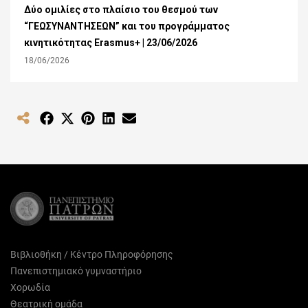
Δύο ομιλίες στο πλαίσιο του θεσμού των
“ΓΕΩΣΥΝΑΝΤΗΣΕΩΝ” και του προγράμματος
κινητικότητας Erasmus+ | 23/06/2026
18/06/2026
Share
Share
Share
Share
Share
on
on
on
on
on
Facebook
X
Pinterest
LinkedIn
Email
(Twitter)
Βιβλιοθήκη / Κέντρο Πληροφόρησης
Πανεπιστημιακό γυμναστήριο
Χορωδία
Θεατρική ομάδα