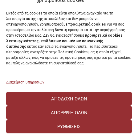
χρησιμοποίει Cookies
Διαύγεια
Εκτός από τα cookies τα οποία είναι απολύτως αναγκαία για τη
Μητρώα αξιολογητών
λειτουργία αυτής της ιστοσελίδας και δεν μπορούν να
Δημόσια Διαβούλευση
απενεργοποιηθούν, χρησιμοποιούμε
προαιρετικά cookies
για να σας
προσφέρουμε την καλύτερη δυνατή εμπειρία κατά την περιήγησή σας
Συνεδριάσεις Συγκλήτου
στην ιστοσελίδα μας. Δεν θα εγκαταστήσουμε
προαιρετικά cookies
Συνεδριάσεις Συμβουλίου Διοίκησης
λειτουργικότητας, επιδόσεων και μέσων κοινωνικής
EUNICoast European University
δικτύωσης
εκτός εάν εσείς τα ενεργοποιήσετε. Για περισσότερες
πληροφορίες, ανατρέξτε στην Πολιτική Cookies μας, η οποία εξηγεί,
μεταξύ άλλων, πώς να ορίσετε τις προτιμήσεις σας σχετικά με τα cookies
και πώς να ανακαλέσετε τη συγκατάθεσή σας.
ΠΑΝΕΠΙΣΤΗΜΙΟ ΠΑΤΡΩΝ Ελληνικό δημόσιο εκπαιδευτικό ίδρυμα που
λειτουργεί σύμφωνα με την
Νομοθεσία
.
Διαχείριση υπηρεσιών
ΑΠΟΔΟΧΉ ΌΛΩΝ
ΑΠΌΡΡΙΨΗ ΌΛΩΝ
ΡΥΘΜΊΣΕΙΣ