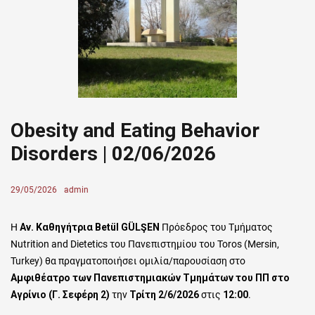
Obesity and Eating Behavior
Disorders | 02/06/2026
Posted
29/05/2026
Author
admin
on
Η
Αν. Καθηγήτρια Betül GÜLŞEN
Πρόεδρος του Τμήματος
Nutrition and Dietetics του Πανεπιστημίου του Toros (Mersin,
Turkey) θα πραγματοποιήσει ομιλία/παρουσίαση στο
Αμφιθέατρο των Πανεπιστημιακών Τμημάτων του ΠΠ στο
Αγρίνιο (Γ. Σεφέρη 2)
την
Τρίτη 2/6/2026
στις
12:00
.