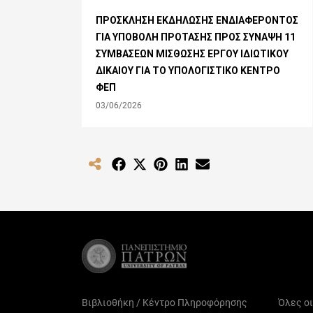
ΠΡΟΣΚΛΗΣΗ ΕΚΔΗΛΩΣΗΣ ΕΝΔΙΑΦΕΡΟΝΤΟΣ
ΓΙΑ ΥΠΟΒΟΛΗ ΠΡΟΤΑΣΗΣ ΠΡΟΣ ΣΥΝΑΨΗ 11
ΣΥΜΒΑΣΕΩΝ ΜΙΣΘΩΣΗΣ ΕΡΓΟΥ ΙΔΙΩΤΙΚΟΥ
ΔΙΚΑΙΟΥ ΓΙΑ ΤΟ ΥΠΟΛΟΓΙΣΤΙΚΟ ΚΕΝΤΡΟ
ΦΕΠ
03/06/2026
Share
Share
Share
Share
Share
on
on
on
on
on
Facebook
X
Pinterest
LinkedIn
Email
(Twitter)
Βιβλιοθήκη / Κέντρο Πληροφόρησης
Όλες ο