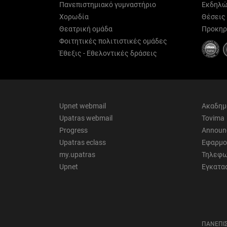
Πανεπιστημιακό γυμναστήριο
Εκδηλώ
Χορωδία
Θέσεις
Θεατρική ομάδα
Προκηρ
Φοιτητικές πολιτιστικές ομάδες
Έθεξις - Εθελοντικές δράσεις
Upnet webmail
Ακαδημ
Upatras webmail
Tovima
Progress
Announ
Upatras eclass
Εφαρμο
my.upatras
Τηλεφω
Upnet
Εγκατα
ΠΑΝΕΠΙΣ