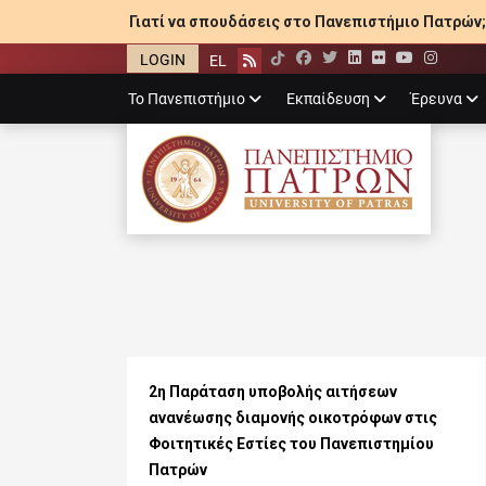
Γιατί να σπουδάσεις στο Πανεπιστήμιο Πατρών;
LOGIN
EL
Facebook
Twitter
LinkedIn
Flickr
YouTube
Inst
Rss
Primary
Το Πανεπιστήμιο
Εκπαίδευση
Έρευνα
menu
ΠΑΝΕΠΙΣΤΉΜΙ
2η Παράταση υποβολής αιτήσεων
ανανέωσης διαμονής οικοτρόφων στις
Φοιτητικές Εστίες του Πανεπιστημίου
Πατρών