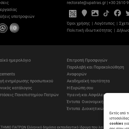
σεις
rectorate@upatras.gr
|
+30 2610 
 εργασίας
Google
Photo
Fa
Maps
Gallery
ύξεις υποτροφιών
Όροι χρήσης
|
Λογότυπος
|
Σχετ
Πολιτική ιδιωτικότητας
|
Δήλωσ
αϊκό ημερολόγιο
Επιτροπή Προσφυγών
Παραλαβή και Παρακολούθηση
cements
Αναφορών
γή ενημέρωσης προσωπικού
Ακαδημαϊκή ταυτότητα
νικός κατάλογος
Η Ευρώπη σου
στάσεις Πανεπιστημίου Πατρών
Υγιεινή και Ασφάλεια
Έντυπα Οικονομικής Υπηρεσίας
Έντυπα Διοικητικών Υπηρεσιών
Εκτός από τ
ιστοσελίδας
cookies
για
ΤΗΜΙΟ ΠΑΤΡΩΝ Ελληνικό δημόσιο εκπαιδευτικό ίδρυμα που λειτουργεί σύμφων
σας στην ισ