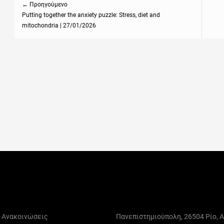
← Προηγούμενο
Previous
Putting together the anxiety puzzle: Stress, diet and
Next
mitochondria | 27/01/2026
post:
post
ι Ανακοινώσεις
Πανεπιστημιούπολη, 26504 Ρίο, Α