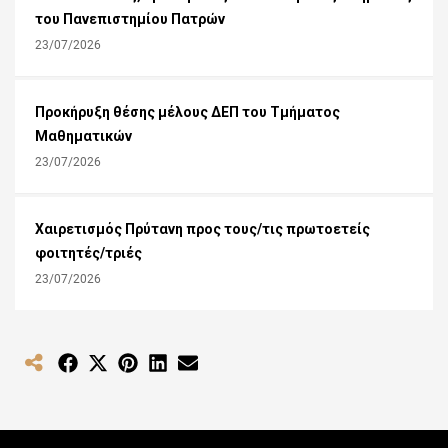
του Πανεπιστημίου Πατρών
23/07/2026
Προκήρυξη θέσης μέλους ΔΕΠ του Τμήματος
Μαθηματικών
23/07/2026
Χαιρετισμός Πρύτανη προς τους/τις πρωτοετείς
φοιτητές/τριές
23/07/2026
Share
Share
Share
Share
Share
on
on
on
on
on
Facebook
X
Pinterest
LinkedIn
Email
(Twitter)