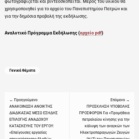
φωτογραφίζεται και βιντεοσκοπείται. Μέρος του υλικού θα
χρησιμοποιηθεί για το αρχείο του Πανεπιστημίου Πατρών και
για την δημόσια προβολή της εκδήλωσης.
Αναλυτικό Πρόγραμμα Εκδήλωσης (
αρχείο pdf
)
Categories
Γενικά θέματα
Πλοήγηση
άρθρων
← Προηγούμενο
Επόμενο →
Previous
ΑΝΑΚΟΙΝΩΣΗ ΑΝΟΙΚΤΗΣ
Next
ΠΡΟΣΚΛΗΣΗ ΥΠΟΒΟΛΗΣ
ΔΙΑΔΙΚΑΣΙΑΣ ΜΕΣΩ ΕΣΗΔΗΣ
ΠΡΟΣΦΟΡΩΝ Για «Προμήθεια
post:
post:
ΕΠΙΛΟΓΗΣ ΑΝΑΔΟΧΟΥ
πετρελαίου κίνησης για την
ΚΑΤΑΣΚΕΥΗΣ ΤΟΥ ΕΡΓΟΥ:
κάλυψη των αναγκών των
«Επείγουσες εργασίες
Ηλεκτροπαραγωγών Ζευγών