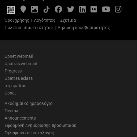
Google
Photo
Facebook
Twitter
LinkedIn
Flickr
YouTube
Inst
Maps
Gallery
Όροι χρήσης
|
Λογότυπος
|
Σχετικά
Πολιτική ιδιωτικότητας
|
Δήλωση προσβασιμότητας
Upnet webmail
Upatras webmail
Progress
Upatras eclass
my.upatras
Upnet
Ακαδημαϊκό ημερολόγιο
Tovima
Announcements
Εφαρμογή ενημέρωσης προσωπικού
Τηλεφωνικός κατάλογος