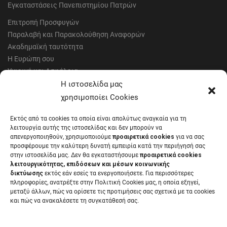
Εγκαταστάσεις Πανεπιστημίου Πατρών
Επιτροπή Προσφυγών
Παραλαβή και Παρακολούθηση Αναφορών
Ακαδημαϊκή ταυτότητα
Η Ευρώπη σου
Υγιεινή και Ασφάλεια
Έντυπα Οικονομικής Υπηρεσίας
Η ιστοσελίδα μας
Έντυπα Διοικητικών Υπηρεσιών
χρησιμοποίει Cookies
Διαύγεια
Εκτός από τα cookies τα οποία είναι απολύτως αναγκαία για τη
Μητρώα αξιολογητών
λειτουργία αυτής της ιστοσελίδας και δεν μπορούν να
Δημόσια Διαβούλευση
απενεργοποιηθούν, χρησιμοποιούμε
προαιρετικά cookies
για να σας
προσφέρουμε την καλύτερη δυνατή εμπειρία κατά την περιήγησή σας
Συνεδριάσεις Συγκλήτου
στην ιστοσελίδα μας. Δεν θα εγκαταστήσουμε
προαιρετικά cookies
Συνεδριάσεις Συμβουλίου Διοίκησης
λειτουργικότητας, επιδόσεων και μέσων κοινωνικής
EUNICoast European University
δικτύωσης
εκτός εάν εσείς τα ενεργοποιήσετε. Για περισσότερες
πληροφορίες, ανατρέξτε στην Πολιτική Cookies μας, η οποία εξηγεί,
μεταξύ άλλων, πώς να ορίσετε τις προτιμήσεις σας σχετικά με τα cookies
και πώς να ανακαλέσετε τη συγκατάθεσή σας.
ΠΑΝΕΠΙΣΤΗΜΙΟ ΠΑΤΡΩΝ Ελληνικό δημόσιο εκπαιδευτικό ίδρυμα που
λειτουργεί σύμφωνα με την
Νομοθεσία
.