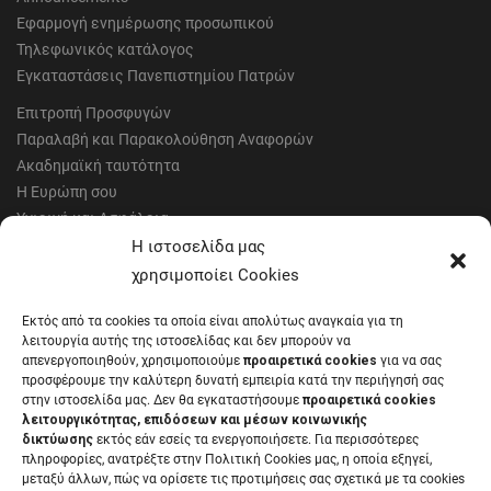
Εφαρμογή ενημέρωσης προσωπικού
Τηλεφωνικός κατάλογος
Εγκαταστάσεις Πανεπιστημίου Πατρών
Επιτροπή Προσφυγών
Παραλαβή και Παρακολούθηση Αναφορών
Ακαδημαϊκή ταυτότητα
Η Ευρώπη σου
Υγιεινή και Ασφάλεια
Έντυπα Οικονομικής Υπηρεσίας
Η ιστοσελίδα μας
Έντυπα Διοικητικών Υπηρεσιών
χρησιμοποίει Cookies
Διαύγεια
Εκτός από τα cookies τα οποία είναι απολύτως αναγκαία για τη
Μητρώα αξιολογητών
λειτουργία αυτής της ιστοσελίδας και δεν μπορούν να
Δημόσια Διαβούλευση
απενεργοποιηθούν, χρησιμοποιούμε
προαιρετικά cookies
για να σας
προσφέρουμε την καλύτερη δυνατή εμπειρία κατά την περιήγησή σας
Συνεδριάσεις Συγκλήτου
στην ιστοσελίδα μας. Δεν θα εγκαταστήσουμε
προαιρετικά cookies
Συνεδριάσεις Συμβουλίου Διοίκησης
λειτουργικότητας, επιδόσεων και μέσων κοινωνικής
EUNICoast European University
δικτύωσης
εκτός εάν εσείς τα ενεργοποιήσετε. Για περισσότερες
πληροφορίες, ανατρέξτε στην Πολιτική Cookies μας, η οποία εξηγεί,
μεταξύ άλλων, πώς να ορίσετε τις προτιμήσεις σας σχετικά με τα cookies