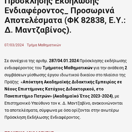
Πρόσκλησης Εκδήλωσης
Ενδιαφέροντος_ Προσωρινά
Αποτελέσματα (ΦΚ 82838, Ε.Υ.:
Δ. Μαντζαβίνος).
Posted
07/03/2024
Author
Τμήμα Μαθηματικών
on
Σε συνέχεια της αριθμ.
287/04.01.2024
Πρόσκλησης εκδήλωσης
ενδιαφέροντος του
Τμήματος Μαθηματικών
για την ανάθεση
2
συμβάσεων μίσθωσης έργου ιδιωτικού δικαίου στο πλαίσιο της
Πράξης «
Απόκτηση Ακαδημαϊκής Διδακτικής Εμπειρίας σε
Νέους Επιστήμονες Κατόχους Διδακτορικού, στο
Πανεπιστήμιο Πατρών» (Ακαδημαϊκό Έτος 2023-2024)
, με
Επιστημονικό Υπεύθυνο τον κ. Δ. Μαντζαβίνο, ανακοινώνονται
τα αποτελέσματα, σύμφωνα με όσα ορίζονται στην ανωτέρω
Πρόσκληση Εκδήλωσης Ενδιαφέροντος.