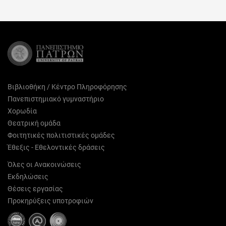
Facebook
X
Pinterest
LinkedIn
Email
(Twitter)
Βιβλιοθήκη / Κέντρο Πληροφόρησης
Πανεπιστημιακό γυμναστήριο
Χορωδία
Θεατρική ομάδα
Φοιτητικές πολιτιστικές ομάδες
Έθεξις - Εθελοντικές δράσεις
Όλες οι Ανακοινώσεις
Εκδηλώσεις
Θέσεις εργασίας
Προκηρύξεις υποτροφιών