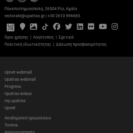
Πανεπιστημιούπολη, 26504 Ρίο, Αχαΐα
rectorate@upatras.gr
|
+30 2610 996683
Google
Photo
Facebook
Twitter
LinkedIn
Flickr
YouTube
Inst
Maps
Gallery
Όροι χρήσης
|
Λογότυπος
|
Σχετικά
Πολιτική ιδιωτικότητας
|
Δήλωση προσβασιμότητας
Upnet webmail
Upatras webmail
Progress
Upatras eclass
my.upatras
Upnet
Ακαδημαϊκό ημερολόγιο
Tovima
Announcements