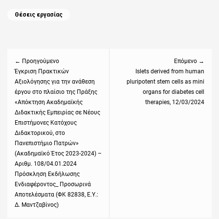
Categories
Θέσεις εργασίας
Πλοήγηση
άρθρων
← Προηγούμενο
Επόμενο →
Previous
Έγκριση Πρακτικών
Next
Islets derived from human
Αξιολόγησης για την ανάθεση
pluripotent stem cells as mini
post:
post:
έργου στο πλαίσιο της Πράξης
organs for diabetes cell
«Απόκτηση Ακαδημαϊκής
therapies, 12/03/2024
Διδακτικής Εμπειρίας σε Νέους
Επιστήμονες Κατόχους
Διδακτορικού, στο
Πανεπιστήμιο Πατρών»
(Ακαδημαϊκό Έτος 2023-2024) –
Αριθμ. 108/04.01.2024
Πρόσκληση Εκδήλωσης
Ενδιαφέροντος_ Προσωρινά
Αποτελέσματα (ΦΚ 82838, Ε.Υ.:
Δ. Μαντζαβίνος)