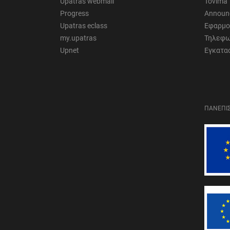
Upatras webmail
Tovima
Progress
Announ
Upatras eclass
Εφαρμο
my.upatras
Τηλεφω
Upnet
Εγκατα
ΠΑΝΕΠΙΣ