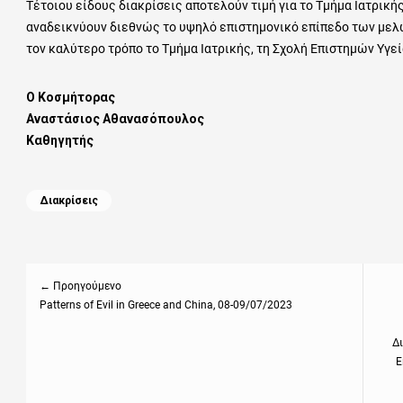
Τέτοιου είδους διακρίσεις αποτελούν τιμή για το Τμήμα Ιατρική
αναδεικνύουν διεθνώς το υψηλό επιστημονικό επίπεδο των μελ
τον καλύτερο τρόπο το Τμήμα Ιατρικής, τη Σχολή Επιστημών Υγε
Ο Κοσμήτορας
Αναστάσιος Αθανασόπουλος
Καθηγητής
Categories
Διακρίσεις
Πλοήγηση
άρθρων
← Προηγούμενο
Previous
Patterns of Evil in Greece and China, 08-09/07/2023
Next
post:
post
Δι
Ε