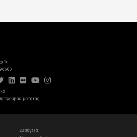
χαΐα
996683
cebook
Twitter
LinkedIn
Flickr
YouTube
Instagram
ικά
η προσβασιμότητας
Διαύγεια