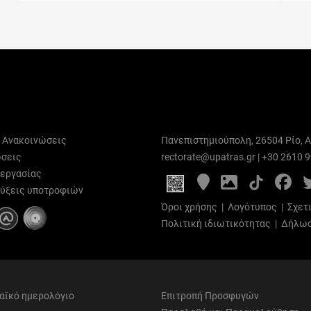
ι Ανακοινώσεις
Πανεπιστημιούπολη, 26504 Ρίο, Α
σεις
rectorate@upatras.gr
|
+30 2610 
 εργασίας
Google
Photo
Fa
Maps
Gallery
ύξεις υποτροφιών
Όροι χρήσης
|
Λογότυπος
|
Σχετ
Πολιτική ιδιωτικότητας
|
Δήλωσ
αϊκό ημερολόγιο
Επιτροπή Προσφυγών