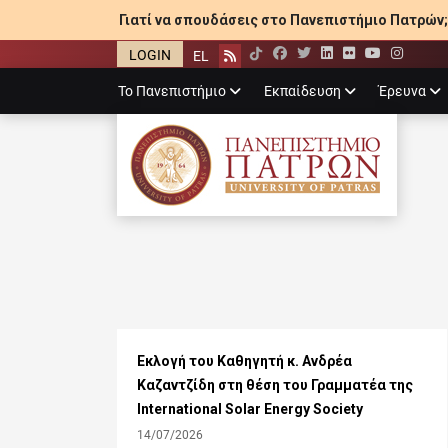
Γιατί να σπουδάσεις στο Πανεπιστήμιο Πατρών;
LOGIN
EL
Facebook
Twitter
LinkedIn
Flickr
YouTube
Inst
Rss
Primary
Το Πανεπιστήμιο
Εκπαίδευση
Έρευνα
menu
ΠΑΝΕΠΙΣΤΉΜΙ
Εκλογή του Καθηγητή κ. Ανδρέα
Καζαντζίδη στη θέση του Γραμματέα της
International Solar Energy Society
14/07/2026