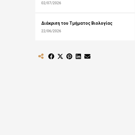
02/07/2026
Διάκριση του Τμήματος Βιολογίας
22/06/2026
Share
Share
Share
Share
Share
on
on
on
on
on
Facebook
X
Pinterest
LinkedIn
Email
(Twitter)