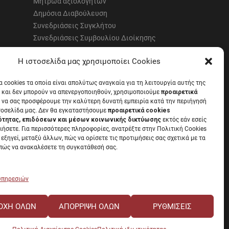
Μητρώα αξιολογητών
Δημόσια Διαβούλευση
Συνεδριάσεις Συγκλήτου
Συνεδριάσεις Συμβουλίου Διοίκησης
EUNICoast European University
Η ιστοσελίδα μας χρησιμοποίει Cookies
α cookies τα οποία είναι απολύτως αναγκαία για τη λειτουργία αυτής της
 και δεν μπορούν να απενεργοποιηθούν, χρησιμοποιούμε
προαιρετικά
 να σας προσφέρουμε την καλύτερη δυνατή εμπειρία κατά την περιήγησή
α με την
Νομοθεσία
.
τοσελίδα μας. Δεν θα εγκαταστήσουμε
προαιρετικά cookies
ότητας, επιδόσεων και μέσων κοινωνικής δικτύωσης
εκτός εάν εσείς
ιήσετε. Για περισσότερες πληροφορίες, ανατρέξτε στην Πολιτική Cookies
 εξηγεί, μεταξύ άλλων, πώς να ορίσετε τις προτιμήσεις σας σχετικά με τα
 πώς να ανακαλέσετε τη συγκατάθεσή σας.
 υπηρεσιών
ΟΧΉ ΌΛΩΝ
ΑΠΌΡΡΙΨΗ ΌΛΩΝ
ΡΥΘΜΊΣΕΙΣ