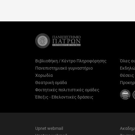
Βιβλιοθήκη / Κέντρο Πληροφόρησης
Όλες ο
Πανεπιστημιακό γυμναστήριο
Εκδηλώ
Χορωδία
Θέσεις
Θεατρική ομάδα
Προκηρ
Φοιτητικές πολιτιστικές ομάδες
Έθεξις - Εθελοντικές δράσεις
Upnet webmail
Ακαδημ