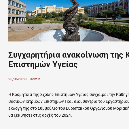
Συγχαρητήρια ανακοίνωση της 
Επιστημών Υγείας
Posted
28/06/2023
Author
admin
on
Η Κοσμητεία της Σχολής Επιστημών Υγείας συγχαίρει την Καθηγή
Βασικών Ιατρικών Επιστημών Ι και Διευθύντρια του Εργαστηρίου 
εκλογή της στο Συμβούλιο του Ευρωπαϊκού Οργανισμού Μοριακής
θα ξεκινήσει στις αρχές του 2024.