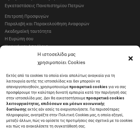
Εγκαταστάσεις Πανεπιστημίου Πατρών
Επιτροπή Προσφυγών
Παραλαβή και Παρακολούθηση Αναφορών
Ακαδημαϊκή ταυτότητα
Η Ευρώπη σου
Υγιεινή και Ασφάλεια
Έντυπα Οικονομικής Υπηρεσίας
Η ιστοσελίδα μας
Έντυπα Διοικητικών Υπηρεσιών
χρησιμοποίει Cookies
Διαύγεια
Εκτός από τα cookies τα οποία είναι απολύτως αναγκαία για τη
Μητρώα αξιολογητών
λειτουργία αυτής της ιστοσελίδας και δεν μπορούν να
Δημόσια Διαβούλευση
απενεργοποιηθούν, χρησιμοποιούμε
προαιρετικά cookies
για να σας
προσφέρουμε την καλύτερη δυνατή εμπειρία κατά την περιήγησή σας
Συνεδριάσεις Συγκλήτου
στην ιστοσελίδα μας. Δεν θα εγκαταστήσουμε
προαιρετικά cookies
Συνεδριάσεις Συμβουλίου Διοίκησης
λειτουργικότητας, επιδόσεων και μέσων κοινωνικής
EUNICoast European University
δικτύωσης
εκτός εάν εσείς τα ενεργοποιήσετε. Για περισσότερες
πληροφορίες, ανατρέξτε στην Πολιτική Cookies μας, η οποία εξηγεί,
μεταξύ άλλων, πώς να ορίσετε τις προτιμήσεις σας σχετικά με τα cookies
και πώς να ανακαλέσετε τη συγκατάθεσή σας.
ΠΑΝΕΠΙΣΤΗΜΙΟ ΠΑΤΡΩΝ Ελληνικό δημόσιο εκπαιδευτικό ίδρυμα που
λειτουργεί σύμφωνα με την
Νομοθεσία
.