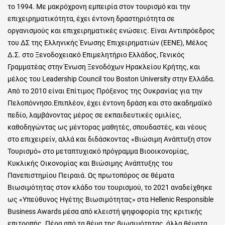
το 1994. Με μακρόχρονη εμπειρία στον τουρισμό και την
επιχειρηματικότητα, έχει έντονη δραστηριότητα σε
οργανισμούς και επιχειρηματικές ενώσεις. Είναι Αντιπρόεδρος
του ΔΣ της Ελληνικής Ένωσης Επιχειρηματιών (ΕΕΝΕ), Μέλος
Δ.Σ. στο Ξενοδοχειακό Επιμελητήριο Ελλάδος, Γενικός
Γραμματέας στην Ένωση Ξενοδόχων Ηρακλείου Κρήτης, και
μέλος του
Leadership
Council
του
Boston
University
στην Ελλάδα.
Από το 2010 είναι Επίτιμος Πρόξενος της Ουκρανίας για την
Πελοπόννησο.Επιπλέον, έχει έντονη δράση και στο ακαδημαϊκό
πεδίο, λαμβάνοντας μέρος σε εκπαιδευτικές ομιλίες,
καθοδηγώντας ως μέντορας μαθητές, σπουδαστές, και νέους
στο επιχειρείν, αλλά και διδάσκοντας «Βιώσιμη Ανάπτυξη στον
Τουρισμό» στο μεταπτυχιακό πρόγραμμα Βιοoικονομίας,
Κυκλικής Οικονομίας και Βιώσιμης Ανάπτυξης του
Πανεπιστημίου Πειραιά. Ως πρωτοπόρος σε θέματα
Βιωσιμότητας στον κλάδο του τουρισμού, το 2021 αναδείχθηκε
ως «Υπεύθυνος Ηγέτης Βιωσιμότητας» στα
Hellenic
Responsible
Business
Awards
μέσα από κλειστή ψηφοφορία της κριτικής
επιτροπής. Πέρα από τα θέμα της βιωσιμότητας, άλλα θέματα