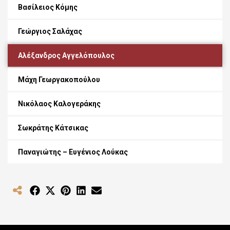
Βασίλειος Κόμης
Γεώργιος Σαλάχας
Αλέξανδρος Αγγελόπουλος
Μάχη Γεωργακοπούλου
Νικόλαος Καλογεράκης
Σωκράτης Κάτσικας
Παναγιώτης – Ευγένιος Λούκας
Share
Share
Share
Share
Share
on
on
on
on
on
Facebook
X
Pinterest
LinkedIn
Email
(Twitter)