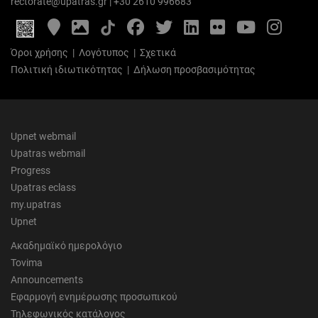
rectorate@upatras.gr
|
+30 2610 996683
Google
Photo
Facebook
Twitter
LinkedIn
Flickr
YouTube
Inst
Maps
Gallery
Όροι χρήσης
|
Λογότυπος
|
Σχετικά
Πολιτική ιδιωτικότητας
|
Δήλωση προσβασιμότητας
Upnet webmail
Upatras webmail
Progress
Upatras eclass
my.upatras
Upnet
Ακαδημαϊκό ημερολόγιο
Tovima
Announcements
Εφαρμογή ενημέρωσης προσωπικού
Τηλεφωνικός κατάλογος