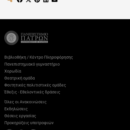
on
on
on
on
on
Facebook
X
Pinterest
LinkedIn
Email
(Twitter)
Βιβλιοθήκη / Κέντρο Πληροφόρησης
Πανεπιστημιακό γυμναστήριο
Χορωδία
Θεατρική ομάδα
Φοιτητικές πολιτιστικές ομάδες
Έθεξις - Εθελοντικές δράσεις
Όλες οι Ανακοινώσεις
Εκδηλώσεις
Θέσεις εργασίας
Προκηρύξεις υποτροφιών