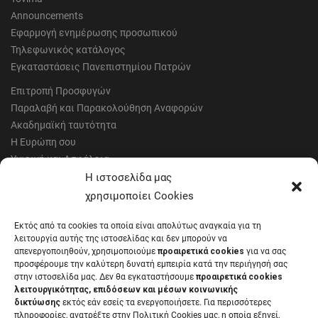
Announcements
Εφαρμογή ενημέρωσης προσωπικού
Τηλεφωνικός κατάλογος
Εγκαταστάσεις Πανεπιστημίου Πατρών
Επιτροπή Προσφυγών
Παραλαβή και Παρακολούθηση Αναφορών
Ακαδημαϊκή ταυτότητα
Η Ευρώπη σου
Υγιεινή και Ασφάλεια
Έντυπα Οικονομικής Υπηρεσίας
Η ιστοσελίδα μας
Έντυπα Διοικητικών Υπηρεσιών
χρησιμοποίει Cookies
Διαύγεια
Εκτός από τα cookies τα οποία είναι απολύτως αναγκαία για τη
Μητρώα αξιολογητών
λειτουργία αυτής της ιστοσελίδας και δεν μπορούν να
Δημόσια Διαβούλευση
απενεργοποιηθούν, χρησιμοποιούμε
προαιρετικά cookies
για να σας
προσφέρουμε την καλύτερη δυνατή εμπειρία κατά την περιήγησή σας
Συνεδριάσεις Συγκλήτου
στην ιστοσελίδα μας. Δεν θα εγκαταστήσουμε
προαιρετικά cookies
Συνεδριάσεις Συμβουλίου Διοίκησης
λειτουργικότητας, επιδόσεων και μέσων κοινωνικής
EUNICoast European University
δικτύωσης
εκτός εάν εσείς τα ενεργοποιήσετε. Για περισσότερες
πληροφορίες, ανατρέξτε στην Πολιτική Cookies μας, η οποία εξηγεί,