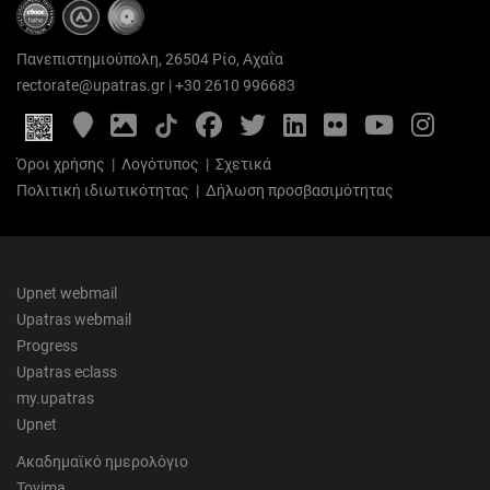
Πανεπιστημιούπολη, 26504 Ρίο, Αχαΐα
rectorate@upatras.gr
|
+30 2610 996683
Google
Photo
Facebook
Twitter
LinkedIn
Flickr
YouTube
Inst
Maps
Gallery
Όροι χρήσης
|
Λογότυπος
|
Σχετικά
Πολιτική ιδιωτικότητας
|
Δήλωση προσβασιμότητας
Upnet webmail
Upatras webmail
Progress
Upatras eclass
my.upatras
Upnet
Ακαδημαϊκό ημερολόγιο
Tovima