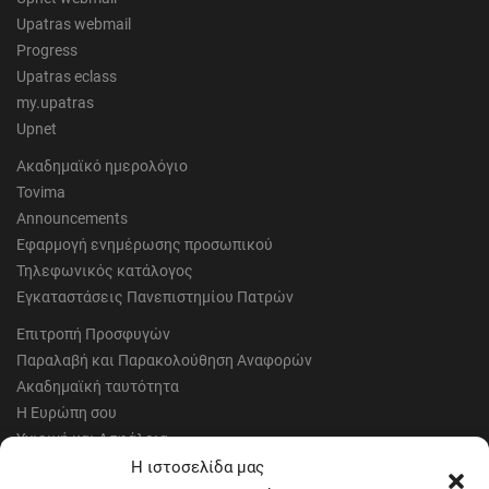
Upatras webmail
Progress
Upatras eclass
my.upatras
Upnet
Ακαδημαϊκό ημερολόγιο
Tovima
Announcements
Εφαρμογή ενημέρωσης προσωπικού
Τηλεφωνικός κατάλογος
Εγκαταστάσεις Πανεπιστημίου Πατρών
Επιτροπή Προσφυγών
Παραλαβή και Παρακολούθηση Αναφορών
Ακαδημαϊκή ταυτότητα
Η Ευρώπη σου
Υγιεινή και Ασφάλεια
Έντυπα Οικονομικής Υπηρεσίας
Η ιστοσελίδα μας