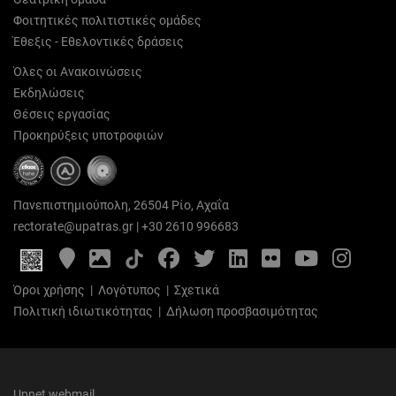
Φοιτητικές πολιτιστικές ομάδες
Έθεξις - Εθελοντικές δράσεις
Όλες οι Ανακοινώσεις
Εκδηλώσεις
Θέσεις εργασίας
Προκηρύξεις υποτροφιών
Πανεπιστημιούπολη, 26504 Ρίο, Αχαΐα
rectorate@upatras.gr
|
+30 2610 996683
Google
Photo
Facebook
Twitter
LinkedIn
Flickr
YouTube
Inst
Maps
Gallery
Όροι χρήσης
|
Λογότυπος
|
Σχετικά
Πολιτική ιδιωτικότητας
|
Δήλωση προσβασιμότητας
Upnet webmail