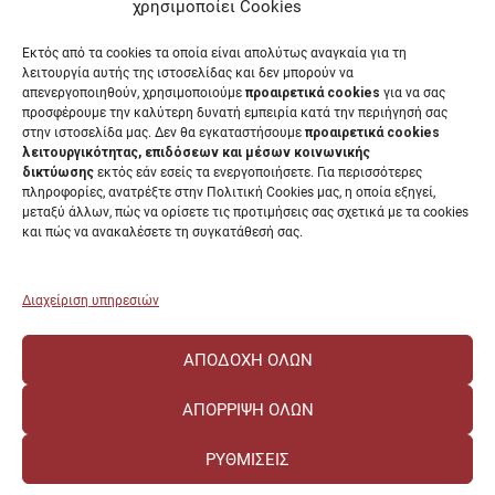
Έντυπα Διοικητικών Υπηρεσιών
χρησιμοποίει Cookies
Διαύγεια
Εκτός από τα cookies τα οποία είναι απολύτως αναγκαία για τη
Μητρώα αξιολογητών
λειτουργία αυτής της ιστοσελίδας και δεν μπορούν να
Δημόσια Διαβούλευση
απενεργοποιηθούν, χρησιμοποιούμε
προαιρετικά cookies
για να σας
προσφέρουμε την καλύτερη δυνατή εμπειρία κατά την περιήγησή σας
Συνεδριάσεις Συγκλήτου
στην ιστοσελίδα μας. Δεν θα εγκαταστήσουμε
προαιρετικά cookies
Συνεδριάσεις Συμβουλίου Διοίκησης
λειτουργικότητας, επιδόσεων και μέσων κοινωνικής
EUNICoast European University
δικτύωσης
εκτός εάν εσείς τα ενεργοποιήσετε. Για περισσότερες
πληροφορίες, ανατρέξτε στην Πολιτική Cookies μας, η οποία εξηγεί,
μεταξύ άλλων, πώς να ορίσετε τις προτιμήσεις σας σχετικά με τα cookies
και πώς να ανακαλέσετε τη συγκατάθεσή σας.
ΠΑΝΕΠΙΣΤΗΜΙΟ ΠΑΤΡΩΝ Ελληνικό δημόσιο εκπαιδευτικό ίδρυμα που
λειτουργεί σύμφωνα με την
Νομοθεσία
.
Διαχείριση υπηρεσιών
ΑΠΟΔΟΧΉ ΌΛΩΝ
ΑΠΌΡΡΙΨΗ ΌΛΩΝ
ΡΥΘΜΊΣΕΙΣ