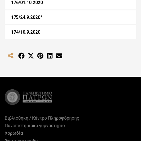
176/01.10.2020
175/24.9.2020*
174/10.9.2020
Share
Share
Share
Share
Share
on
on
on
on
on
Facebook
X
Pinterest
LinkedIn
Email
(Twitter)
Βιβλιοθήκη / Κέντρο Πληροφόρησης
Πανεπιστημιακό γυμναστήριο
Χορωδία
Θεατρική ομάδα