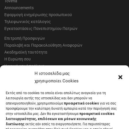
Tovima
Announcements
Εφαρμογή ενημέρωσης προσωπικού
Τηλεφωνικός κατάλογος
Εγκαταστάσεις Πανεπιστημίου Πατρών
Επιτροπή Προσφυγών
Παραλαβή και Παρακολούθηση Αναφορών
Ακαδημαϊκή ταυτότητα
Η Ευρώπη σου
Υγιεινή και Ασφάλεια
Έντυπα Οικονομικής Υπηρεσίας
Η ιστοσελίδα μας
Έντυπα Διοικητικών Υπηρεσιών
χρησιμοποίει Cookies
Διαύγεια
Εκτός από τα cookies τα οποία είναι απολύτως αναγκαία για τη
Μητρώα αξιολογητών
λειτουργία αυτής της ιστοσελίδας και δεν μπορούν να
Δημόσια Διαβούλευση
απενεργοποιηθούν, χρησιμοποιούμε
προαιρετικά cookies
για να σας
προσφέρουμε την καλύτερη δυνατή εμπειρία κατά την περιήγησή σας
Συνεδριάσεις Συγκλήτου
στην ιστοσελίδα μας. Δεν θα εγκαταστήσουμε
προαιρετικά cookies
Συνεδριάσεις Συμβουλίου Διοίκησης
λειτουργικότητας, επιδόσεων και μέσων κοινωνικής
EUNICoast European University
δικτύωσης
εκτός εάν εσείς τα ενεργοποιήσετε. Για περισσότερες