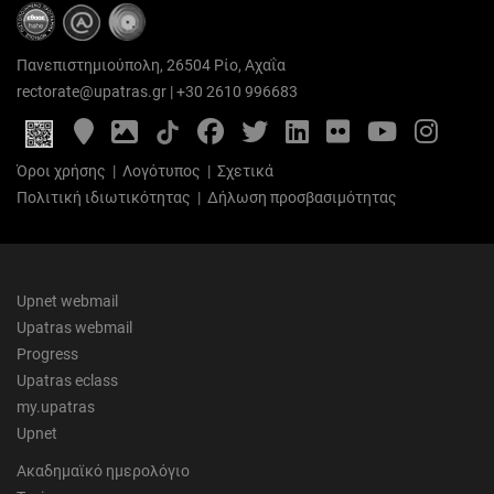
Πανεπιστημιούπολη, 26504 Ρίο, Αχαΐα
rectorate@upatras.gr
|
+30 2610 996683
Google
Photo
Facebook
Twitter
LinkedIn
Flickr
YouTube
Inst
Maps
Gallery
Όροι χρήσης
|
Λογότυπος
|
Σχετικά
Πολιτική ιδιωτικότητας
|
Δήλωση προσβασιμότητας
Upnet webmail
Upatras webmail
Progress
Upatras eclass
my.upatras
Upnet
Ακαδημαϊκό ημερολόγιο