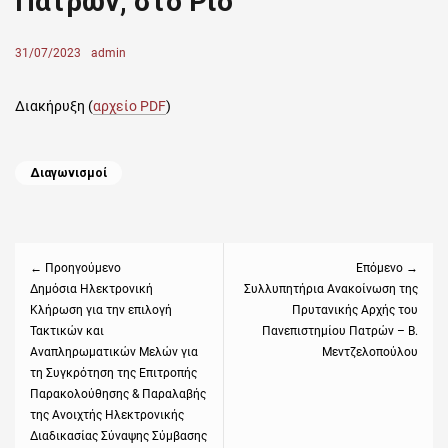
Πατρών, στο Ρίο
Posted
31/07/2023
Author
admin
on
Διακήρυξη (
αρχείο PDF
)
Categories
Διαγωνισμοί
Πλοήγηση
άρθρων
← Προηγούμενο
Επόμενο →
Previous
Δημόσια Ηλεκτρονική
Next
Συλλυπητήρια Ανακοίνωση της
Κλήρωση για την επιλογή
Πρυτανικής Αρχής του
post:
post:
Τακτικών και
Πανεπιστημίου Πατρών – Β.
Αναπληρωματικών Μελών για
Μεντζελοπούλου
τη Συγκρότηση της Επιτροπής
Παρακολούθησης & Παραλαβής
της Ανοιχτής Ηλεκτρονικής
Διαδικασίας Σύναψης Σύμβασης