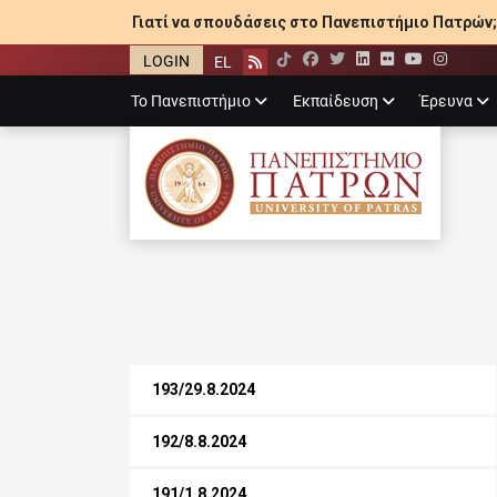
Γιατί να σπουδάσεις στο Πανεπιστήμιο Πατρών;
LOGIN
EL
Facebook
Twitter
LinkedIn
Flickr
YouTube
Inst
Rss
Primary
Το Πανεπιστήμιο
Εκπαίδευση
Έρευνα
menu
ΠΑΝΕΠΙΣΤΉΜΙ
193/29.8.2024
192/8.8.2024
191/1.8.2024