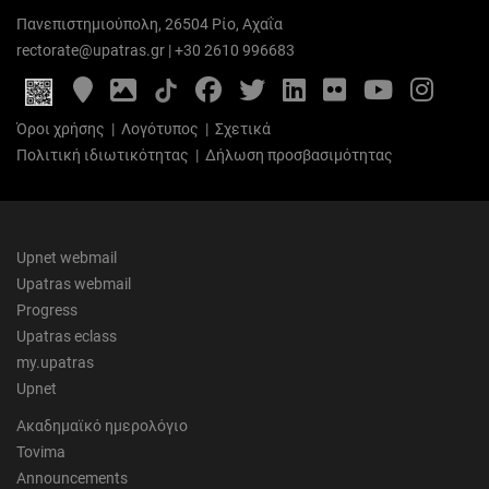
Πανεπιστημιούπολη, 26504 Ρίο, Αχαΐα
rectorate@upatras.gr
|
+30 2610 996683
Google
Photo
Facebook
Twitter
LinkedIn
Flickr
YouTube
Inst
Maps
Gallery
Όροι χρήσης
|
Λογότυπος
|
Σχετικά
Πολιτική ιδιωτικότητας
|
Δήλωση προσβασιμότητας
Upnet webmail
Upatras webmail
Progress
Upatras eclass
my.upatras
Upnet
Ακαδημαϊκό ημερολόγιο
Tovima
Announcements