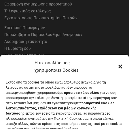
Εφαρμογή ενημέρωσης προσωπικού
Τηλεφωνικός κατάλογος
Εγκαταστάσεις Πανεπιστημίου Πατρών
Επιτροπή Προσφυγών
Παραλαβή και Παρακολούθηση Αναφορών
Ακαδημαϊκή ταυτότητα
Η Ευρώπη σου
Υγιεινή και Ασφάλεια
Έντυπα Οικονομικής Υπηρεσίας
Η ιστοσελίδα μας
Έντυπα Διοικητικών Υπηρεσιών
χρησιμοποίει Cookies
Διαύγεια
Εκτός από τα cookies τα οποία είναι απολύτως αναγκαία για τη
Μητρώα αξιολογητών
λειτουργία αυτής της ιστοσελίδας και δεν μπορούν να
Δημόσια Διαβούλευση
απενεργοποιηθούν, χρησιμοποιούμε
προαιρετικά cookies
για να σας
προσφέρουμε την καλύτερη δυνατή εμπειρία κατά την περιήγησή σας
Συνεδριάσεις Συγκλήτου
στην ιστοσελίδα μας. Δεν θα εγκαταστήσουμε
προαιρετικά cookies
Συνεδριάσεις Συμβουλίου Διοίκησης
λειτουργικότητας, επιδόσεων και μέσων κοινωνικής
EUNICoast European University
δικτύωσης
εκτός εάν εσείς τα ενεργοποιήσετε. Για περισσότερες
πληροφορίες, ανατρέξτε στην Πολιτική Cookies μας, η οποία εξηγεί,
μεταξύ άλλων, πώς να ορίσετε τις προτιμήσεις σας σχετικά με τα cookies