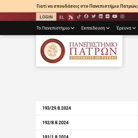
Γιατί να σπουδάσεις στο Πανεπιστήμιο Πατρών;
LOGIN
EL
Facebook
Twitter
LinkedIn
Flickr
YouTube
Inst
Rss
Primary
Το Πανεπιστήμιο
Εκπαίδευση
Έρευνα
menu
ΠΑΝΕΠΙΣΤΉΜΙ
193/29.8.2024
192/8.8.2024
191/1.8.2024