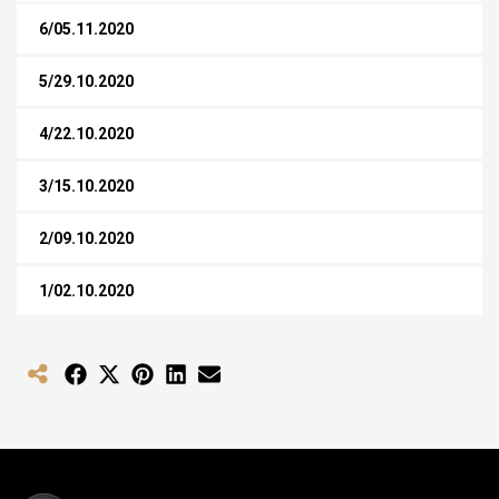
6/05.11.2020
5/29.10.2020
4/22.10.2020
3/15.10.2020
2/09.10.2020
1/02.10.2020
Share
Share
Share
Share
Share
on
on
on
on
on
Facebook
X
Pinterest
LinkedIn
Email
(Twitter)