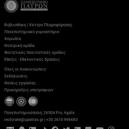
Βιβλιοθήκη / Κέντρο Πληροφόρησης
Πανεπιστημιακό γυμναστήριο
Χορωδία
Θεατρική ομάδα
Φοιτητικές πολιτιστικές ομάδες
Έθεξις - Εθελοντικές δράσεις
Όλες οι Ανακοινώσεις
Εκδηλώσεις
Θέσεις εργασίας
Προκηρύξεις υποτροφιών
Πανεπιστημιούπολη, 26504 Ρίο, Αχαΐα
rectorate@upatras.gr
|
+30 2610 996683
Google
Photo
Facebook
Twitter
LinkedIn
Flickr
YouTube
Inst