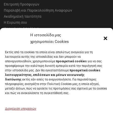
Επιτροπή Προσφυγών
Παραλαβή και Παρακολούθηση Αναφορών
Ακαδημαϊκή ταυτότητα
Η Ευρώπη σου
Υγιεινή και Ασφάλεια
Έντυπα Οικονομικής Υπηρεσίας
Η ιστοσελίδα μας
Έντυπα Διοικητικών Υπηρεσιών
χρησιμοποίει Cookies
Διαύγεια
Εκτός από τα cookies τα οποία είναι απολύτως αναγκαία για τη
Μητρώα αξιολογητών
λειτουργία αυτής της ιστοσελίδας και δεν μπορούν να
Δημόσια Διαβούλευση
απενεργοποιηθούν, χρησιμοποιούμε
προαιρετικά cookies
για να σας
προσφέρουμε την καλύτερη δυνατή εμπειρία κατά την περιήγησή σας
Συνεδριάσεις Συγκλήτου
στην ιστοσελίδα μας. Δεν θα εγκαταστήσουμε
προαιρετικά cookies
Συνεδριάσεις Συμβουλίου Διοίκησης
λειτουργικότητας, επιδόσεων και μέσων κοινωνικής
EUNICoast European University
δικτύωσης
εκτός εάν εσείς τα ενεργοποιήσετε. Για περισσότερες
πληροφορίες, ανατρέξτε στην Πολιτική Cookies μας, η οποία εξηγεί,
μεταξύ άλλων, πώς να ορίσετε τις προτιμήσεις σας σχετικά με τα cookies
και πώς να ανακαλέσετε τη συγκατάθεσή σας.
ΠΑΝΕΠΙΣΤΗΜΙΟ ΠΑΤΡΩΝ Ελληνικό δημόσιο εκπαιδευτικό ίδρυμα που
λειτουργεί σύμφωνα με την
Νομοθεσία
.
Διαχείριση υπηρεσιών