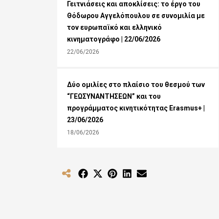
Γειτνιάσεις και αποκλίσεις: το έργο του
Θόδωρου Αγγελόπουλου σε συνομιλία με
τον ευρωπαϊκό και ελληνικό
κινηματογράφο | 22/06/2026
22/06/2026
Δύο ομιλίες στο πλαίσιο του θεσμού των
“ΓΕΩΣΥΝΑΝΤΗΣΕΩΝ” και του
προγράμματος κινητικότητας Erasmus+ |
23/06/2026
18/06/2026
Share
Share
Share
Share
Share
on
on
on
on
on
Facebook
X
Pinterest
LinkedIn
Email
(Twitter)