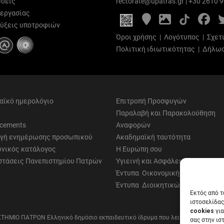
σεις
rectorate@upatras.gr
|
+30 2610 
 εργασίας
Google
Photo
Fa
Maps
Gallery
ύξεις υποτροφιών
Όροι χρήσης
|
Λογότυπος
|
Σχετ
Πολιτική ιδιωτικότητας
|
Δήλωσ
αϊκό ημερολόγιο
Επιτροπή Προσφυγών
Παραλαβή και Παρακολούθηση
cements
Αναφορών
γή ενημέρωσης προσωπικού
Ακαδημαϊκή ταυτότητα
νικός κατάλογος
Η Ευρώπη σου
στάσεις Πανεπιστημίου Πατρών
Υγιεινή και Ασφάλεια
Έντυπα Οικονομικής Υπηρεσίας
Έντυπα Διοικητικών Υπηρεσιών
Εκτός από τ
ιστοσελίδας
cookies
για
ΤΗΜΙΟ ΠΑΤΡΩΝ Ελληνικό δημόσιο εκπαιδευτικό ίδρυμα που λειτουργεί σύμφων
σας στην ισ