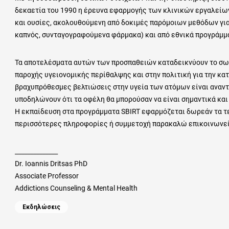
δεκαετία του 1990 η έρευνα εφαρμογής των κλινικών εργαλείω
και ουσίες, ακολουθούμενη από δοκιμές παρόμοιων μεθόδων για
καπνός, συνταγογραφούμενα φάρμακα) και από εθνικά προγράμμα
Τα αποτελέσματα αυτών των προσπαθειών καταδεικνύουν το σω
παροχής υγειονομικής περίθαλψης και στην πολιτική για την κα
βραχυπρόθεσμες βελτιώσεις στην υγεία των ατόμων είναι αναν
υποδηλώνουν ότι τα οφέλη θα μπορούσαν να είναι σημαντικά και
Η εκπαίδευση στα προγράμματα SBIRT εφαρμόζεται δωρεάν τα τελ
περισσότερες πληροφορίες ή συμμετοχή παρακαλώ επικοινωνε
______________
Dr. Ioannis Dritsas PhD
Associate Professor
Addictions Counseling & Mental Health
Categories
Εκδηλώσεις