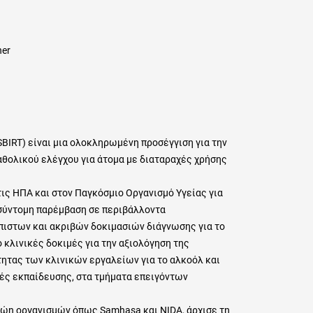
her
SBIRT) είναι μια ολοκληρωμένη προσέγγιση για την
θολικού ελέγχου για άτομα με διαταραχές χρήσης
τις ΗΠΑ και στον Παγκόσμιο Οργανισμό Υγείας για
 σύντομη παρέμβαση σε περιβάλλοντα
πιστων και ακριβών δοκιμασιών διάγνωσης για το
κλινικές δοκιμές για την αξιολόγηση της
ητας των κλινικών εργαλείων για το αλκοόλ και
ές εκπαίδευσης, στα τμήματα επειγόντων
νώn οργανισμών όπως Samhasa και NIDA, άρχισε τη