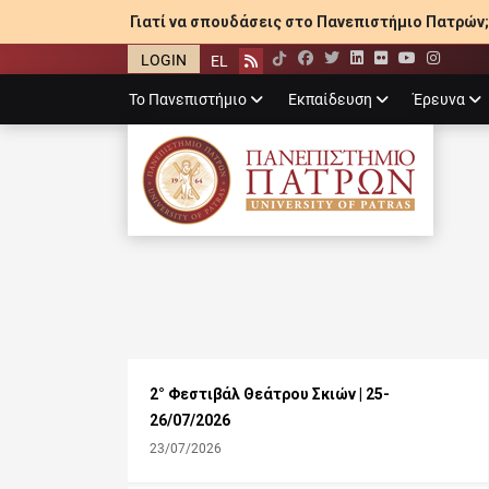
Γιατί να σπουδάσεις στο Πανεπιστήμιο Πατρών;
LOGIN
EL
Facebook
Twitter
LinkedIn
Flickr
YouTube
Inst
Rss
Primary
Το Πανεπιστήμιο
Εκπαίδευση
Έρευνα
menu
ΠΑΝΕΠΙΣΤΉΜΙ
2° Φεστιβάλ Θεάτρου Σκιών | 25-
26/07/2026
23/07/2026