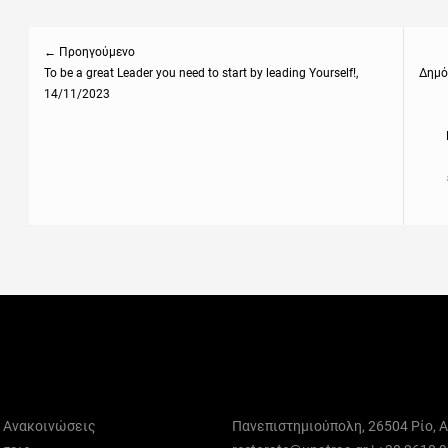
Πλοήγηση
άρθρων
← Προηγούμενο
Previous
To be a great Leader you need to start by leading Yourself!,
Next
Δημό
14/11/2023
post:
post
ι Ανακοινώσεις
Πανεπιστημιούπολη, 26504 Ρίο, Α