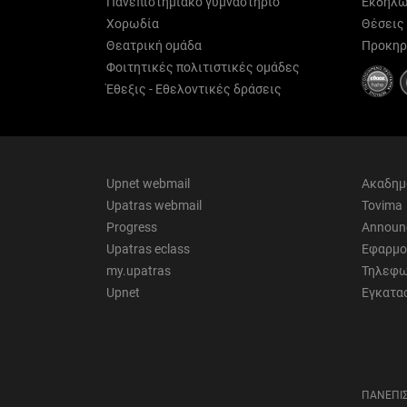
Πανεπιστημιακό γυμναστήριο
Εκδηλώ
Χορωδία
Θέσεις
Θεατρική ομάδα
Προκηρ
Φοιτητικές πολιτιστικές ομάδες
Έθεξις - Εθελοντικές δράσεις
Upnet webmail
Ακαδημ
Upatras webmail
Tovima
Progress
Announ
Upatras eclass
Εφαρμο
my.upatras
Τηλεφω
Upnet
Εγκατα
ΠΑΝΕΠΙΣ