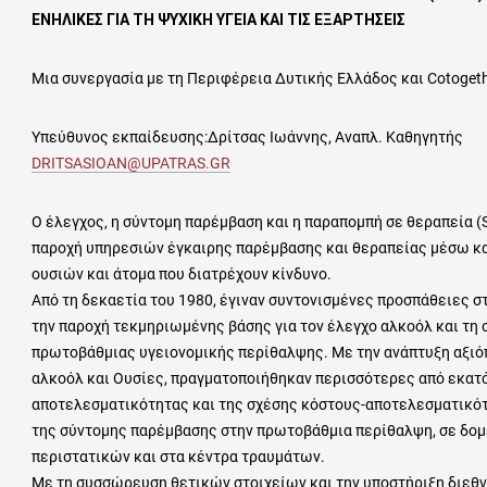
ΕΝΗΛΙΚΕΣ ΓΙΑ ΤΗ ΨΥΧΙΚΗ ΥΓΕΙΑ ΚΑΙ ΤΙΣ ΕΞΑΡΤΗΣΕΙΣ
Μια συνεργασία με τη Περιφέρεια Δυτικής Ελλάδος και Cotoget
Υπεύθυνος εκπαίδευσης:Δρίτσας Ιωάννης, Αναπλ. Καθηγητής
DRITSASIOAN@UPATRAS.GR
Ο έλεγχος, η σύντομη παρέμβαση και η παραπομπή σε θεραπεία (
παροχή υπηρεσιών έγκαιρης παρέμβασης και θεραπείας μέσω κα
ουσιών και άτομα που διατρέχουν κίνδυνο.
Από τη δεκαετία του 1980, έγιναν συντονισμένες προσπάθειες σ
την παροχή τεκμηριωμένης βάσης για τον έλεγχο αλκοόλ και τη
πρωτοβάθμιας υγειονομικής περίθαλψης. Με την ανάπτυξη αξιό
αλκοόλ και Ουσίες, πραγματοποιήθηκαν περισσότερες από εκατό 
αποτελεσματικότητας και της σχέσης κόστους-αποτελεσματικότ
της σύντομης παρέμβασης στην πρωτοβάθμια περίθαλψη, σε δομ
περιστατικών και στα κέντρα τραυμάτων.
Με τη συσσώρευση θετικών στοιχείων και την υποστήριξη διεθ