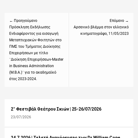
Πλοήγηση
άρθρων
← Προηγούμενο
Επόμενο →
Previous
Πρόσκληση Εκδήλωσης
Next
Αρσενικό βλέμμα στον ελληνικό
Ενδιαφέροντος για εισαγωγή
κινηματογράφο, 11/05/2023
post:
post:
Μεταπτυχιακών Φοιτητών στο
ΠΜΣ του Τμήματος Διοίκησης
Επιχειρήσεων με τίτλο
¨Διοίκηση Επιχειρήσεων-Master
in Business Administration
(M.B.A.)¨ για το ακαδημαϊκό
έτος 2023-2024.
2° Φεστιβάλ Θεάτρου Σκιών | 25-26/07/2026
23/07/2026
24.7.2026 | Τελετή Αναγόρευσης των Dr William Cope,