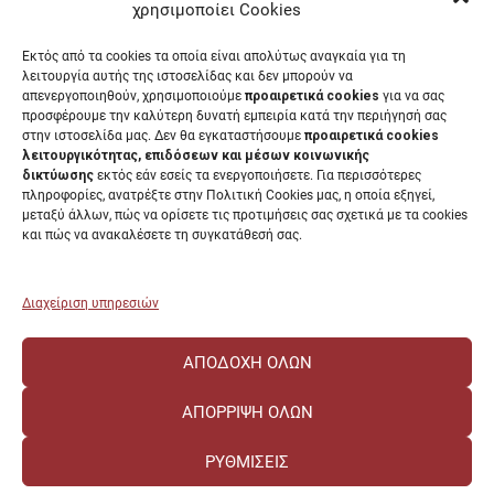
Έντυπα Διοικητικών Υπηρεσιών
χρησιμοποίει Cookies
Διαύγεια
Εκτός από τα cookies τα οποία είναι απολύτως αναγκαία για τη
Μητρώα αξιολογητών
λειτουργία αυτής της ιστοσελίδας και δεν μπορούν να
Δημόσια Διαβούλευση
απενεργοποιηθούν, χρησιμοποιούμε
προαιρετικά cookies
για να σας
προσφέρουμε την καλύτερη δυνατή εμπειρία κατά την περιήγησή σας
Συνεδριάσεις Συγκλήτου
στην ιστοσελίδα μας. Δεν θα εγκαταστήσουμε
προαιρετικά cookies
Συνεδριάσεις Συμβουλίου Διοίκησης
λειτουργικότητας, επιδόσεων και μέσων κοινωνικής
EUNICoast European University
δικτύωσης
εκτός εάν εσείς τα ενεργοποιήσετε. Για περισσότερες
πληροφορίες, ανατρέξτε στην Πολιτική Cookies μας, η οποία εξηγεί,
μεταξύ άλλων, πώς να ορίσετε τις προτιμήσεις σας σχετικά με τα cookies
και πώς να ανακαλέσετε τη συγκατάθεσή σας.
ΠΑΝΕΠΙΣΤΗΜΙΟ ΠΑΤΡΩΝ Ελληνικό δημόσιο εκπαιδευτικό ίδρυμα που
λειτουργεί σύμφωνα με την
Νομοθεσία
.
Διαχείριση υπηρεσιών
ΑΠΟΔΟΧΉ ΌΛΩΝ
ΑΠΌΡΡΙΨΗ ΌΛΩΝ
ΡΥΘΜΊΣΕΙΣ