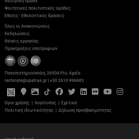
Θεατρική ομάδα
Φοιτητικές πολιτιστικές ομάδες
Έθεξις - Εθελοντικές δράσεις
Όλες οι Ανακοινώσεις
Εκδηλώσεις
Θέσεις εργασίας
Προκηρύξεις υποτροφιών
Πανεπιστημιούπολη, 26504 Ρίο, Αχαΐα
rectorate@upatras.gr
|
+30 2610 996683
Google
Photo
Facebook
Twitter
LinkedIn
Flickr
YouTube
Inst
Maps
Gallery
Όροι χρήσης
|
Λογότυπος
|
Σχετικά
Πολιτική ιδιωτικότητας
|
Δήλωση προσβασιμότητας