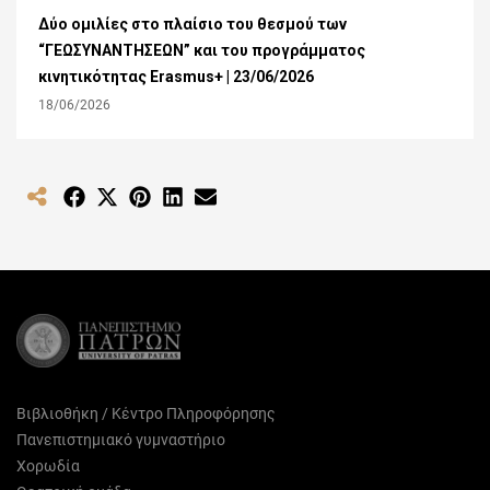
Δύο ομιλίες στο πλαίσιο του θεσμού των
“ΓΕΩΣΥΝΑΝΤΗΣΕΩΝ” και του προγράμματος
κινητικότητας Erasmus+ | 23/06/2026
18/06/2026
Share
Share
Share
Share
Share
on
on
on
on
on
Facebook
X
Pinterest
LinkedIn
Email
(Twitter)
Βιβλιοθήκη / Κέντρο Πληροφόρησης
Πανεπιστημιακό γυμναστήριο
Χορωδία