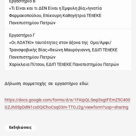
Εργαστήριο Β
«Τι Είναι και τι ΔΕΝ Είναι η Έμφυλη βία;»Ιγνατία
Φαρμακοπούλου, Επίκουρη Καθηγήτρια ΤΕπΕΚΕ
Πανεπιστημίου Πατρών
Εργαστήριο Γ
«Οι ΛΟΑΤΚΙ+ ταυτότητες στον άξονα της Ομο/Αμφι/
Τρανσφοβικής Βίας»Θεώνη Μαυρόγιαννη, ΕΔΙΠ ΤΕπΕΚΕ
Πανεπιστημίου Πατρών
Χαρίκλεια Πίτσου, ΕΔΙΠ ΤΕπΕΚΕ Πανεπιστημίου Πατρών
Δήλωση συμμετοχής σε εργαστήριο εδώ:
https://docs.google.com/forms/d/e/1FAIpQLSeqi3xgtFEmZ5C400
GZJh0SpDdN1cs0QiChoCsq03m-TTOJ2g/viewform?usp=sharing
Categories
Εκδηλώσεις