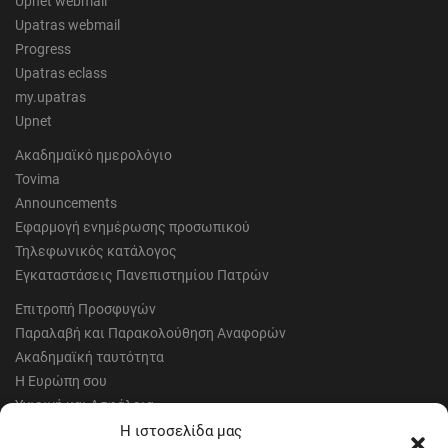
Upnet webmail
Upatras webmail
Progress
Upatras eclass
my.upatras
Upnet
Ακαδημαϊκό ημερολόγιο
Tovima
Announcements
Εφαρμογή ενημέρωσης προσωπικού
Τηλεφωνικός κατάλογος
Εγκαταστάσεις Πανεπιστημίου Πατρών
Επιτροπή Προσφυγών
Παραλαβή και Παρακολούθηση Αναφορών
Ακαδημαϊκή ταυτότητα
Η Ευρώπη σου
Υγιεινή και Ασφάλεια
Έντυπα Οικονομικής Υπηρεσίας
Η ιστοσελίδα μας