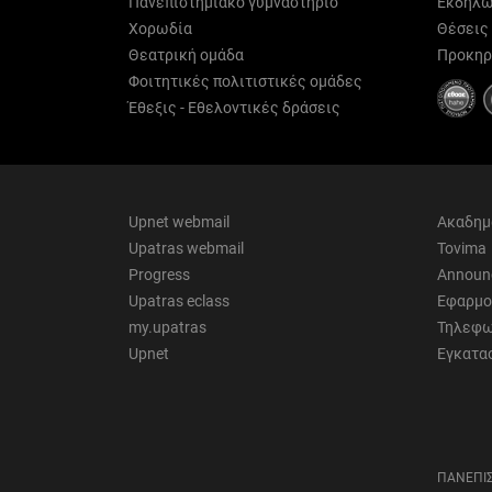
Πανεπιστημιακό γυμναστήριο
Εκδηλώ
Χορωδία
Θέσεις
Θεατρική ομάδα
Προκηρ
Φοιτητικές πολιτιστικές ομάδες
Έθεξις - Εθελοντικές δράσεις
Upnet webmail
Ακαδημ
Upatras webmail
Tovima
Progress
Announ
Upatras eclass
Εφαρμο
my.upatras
Τηλεφω
Upnet
Εγκατα
ΠΑΝΕΠΙΣ