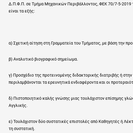
Δ.Π.Φ.Π. σε Τμήμα Μηχανικών Περιβάλλοντος, ΦΕΚ 70/7-5-2019 τ
είναι τα εξής:
α) Σχετική αίτηση στη Γραμματεία του Τμήματος, με βάση την π
β) Αναλυτικό βιογραφικό σημείωμα.
γ) Προσχέδιο της προτεινομένης διδακτορικής διατριβής ή στην
περιλαμβάνονται τα ερευνητικά ενδιαφέροντα και οι προτεραιό
δ) Πιστοποιητικό καλής γνώσης μιας τουλάχιστον επίσημης γλ
Αγγλικής.
ε) Τουλάχιστον δύο συστατικές επιστολές από Καθηγητές ή Λέκτ
τη συστατική.