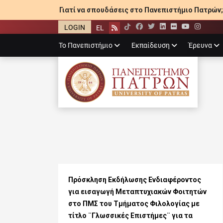
Γιατί να σπουδάσεις στο Πανεπιστήμιο Πατρών;
LOGIN
EL
Facebook
Twitter
LinkedIn
Flickr
YouTube
Inst
Rss
Primary
Το Πανεπιστήμιο
Εκπαίδευση
Έρευνα
menu
ΠΑΝΕΠΙΣΤΉΜΙ
Πρόσκληση Εκδήλωσης Ενδιαφέροντος
για εισαγωγή Μεταπτυχιακών Φοιτητών
στο ΠΜΣ του Τμήματος Φιλολογίας με
τίτλο ¨Γλωσσικές Επιστήμες¨ για τα