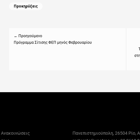
Categories
Προκηρύξεις
Πλοήγηση
άρθρων
← Προηγούμενο
Previous
Πρόγραμμα Σίτισης ΦΕΠ μηνός Φεβρουαρίου
Next
post:
post
στ
ι Ανακοινώσεις
Πανεπιστημιούπολη, 26504 Ρίο, Α