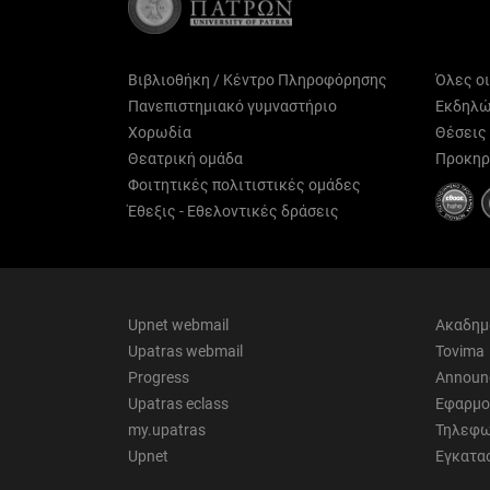
Βιβλιοθήκη / Κέντρο Πληροφόρησης
Όλες ο
Πανεπιστημιακό γυμναστήριο
Εκδηλώ
Χορωδία
Θέσεις
Θεατρική ομάδα
Προκηρ
Φοιτητικές πολιτιστικές ομάδες
Έθεξις - Εθελοντικές δράσεις
Upnet webmail
Ακαδημ
Upatras webmail
Tovima
Progress
Announ
Upatras eclass
Εφαρμο
my.upatras
Τηλεφω
Upnet
Εγκατα