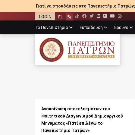
Γιατί να σπουδάσεις στο Πανεπιστήμιο Πατρών;
LOGIN
EL
Facebook
Twitter
LinkedIn
Flickr
YouTube
Inst
Rss
Primary
Το Πανεπιστήμιο
Εκπαίδευση
Έρευνα
menu
ΠΑΝΕΠΙΣΤΉΜΙ
Ανακοίνωση αποτελεσμάτων του
Φοιτητικού Διαγωνισμού Δημιουργικού
Μηνύματος «Γιατί επιλέγω το
Πανεπιστήμιο Πατρών»