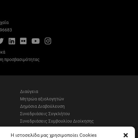
χαΐα
996683
cebook
Twitter
LinkedIn
Flickr
YouTube
Instagram
ικά
η προσβασιμότητας
Διαύγεια
Μητρώα αξιολογητών
Δημόσια Διαβούλευση
Συνεδριάσεις Συγκλήτου
Συνεδριάσεις Συμβουλίου Διοίκησης
EUNICoast European University
Η ιστοσελίδα μας χρησιμοποίει Cookies