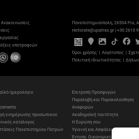
ι Ανακοινώσεις
Πανεπιστημιούπολη, 26504 Ρίο, Α
σεις
rectorate@upatras.gr
|
+30 2610 
 εργασίας
Google
Photo
Fa
Maps
Gallery
ύξεις υποτροφιών
Όροι χρήσης
|
Λογότυπος
|
Σχετ
Πολιτική ιδιωτικότητας
|
Δήλωσ
αϊκό ημερολόγιο
Επιτροπή Προσφυγών
Παραλαβή και Παρακολούθηση
cements
Αναφορών
γή ενημέρωσης προσωπικού
Ακαδημαϊκή ταυτότητα
νικός κατάλογος
Η Ευρώπη σου
στάσεις Πανεπιστημίου Πατρών
Υγιεινή και Ασφάλεια
Έντυπα Οικονομικής Υπηρεσίας