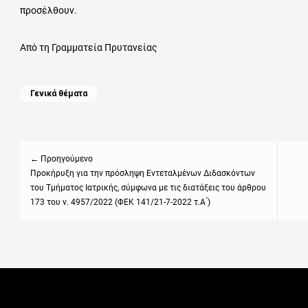
προσέλθουν.
Από τη Γραμματεία Πρυτανείας
Categories
Γενικά θέματα
Πλοήγηση
άρθρων
← Προηγούμενο
Previous
Προκήρυξη για την πρόσληψη Εντεταλμένων Διδασκόντων
Next
του Τμήματος Ιατρικής, σύμφωνα με τις διατάξεις του άρθρου
post:
post
173 του ν. 4957/2022 (ΦΕΚ 141/21-7-2022 τ.Α ́)