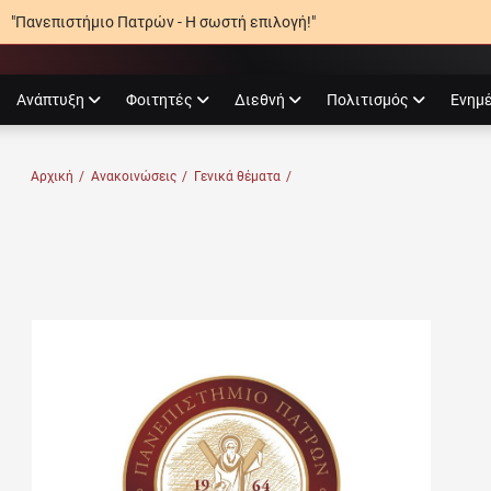
"Πανεπιστήμιο Πατρών - Η σωστή επιλογή!"
agram
Ανάπτυξη
Φοιτητές
Διεθνή
Πολιτισμός
Ενημ
Ο ΠΑΤΡΏΝ
Αρχική
/
Ανακοινώσεις
/
Γενικά θέματα
/