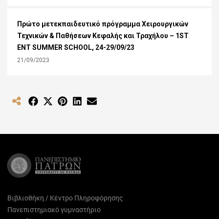
Πρώτο μετεκπαιδευτικό πρόγραμμα Χειρουργικών
Τεχνικών & Παθήσεων Κεφαλής και Τραχήλου – 1ST
ENT SUMMER SCHOOL, 24-29/09/23
21/09/2023
Share
Share
Share
Share
Share
on
on
on
on
on
Facebook
X
Pinterest
LinkedIn
Email
(Twitter)
Βιβλιοθήκη / Κέντρο Πληροφόρησης
Πανεπιστημιακό γυμναστήριο