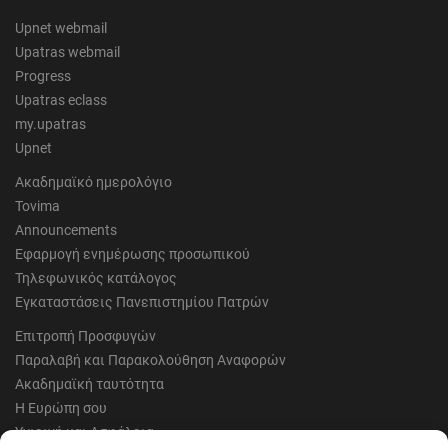
Upnet webmail
Upatras webmail
Progress
Upatras eclass
my.upatras
Upnet
Ακαδημαϊκό ημερολόγιο
Tovima
Announcements
Εφαρμογή ενημέρωσης προσωπικού
Τηλεφωνικός κατάλογος
Εγκαταστάσεις Πανεπιστημίου Πατρών
Επιτροπή Προσφυγών
Παραλαβή και Παρακολούθηση Αναφορών
Ακαδημαϊκή ταυτότητα
Η Ευρώπη σου
Υγιεινή και Ασφάλεια