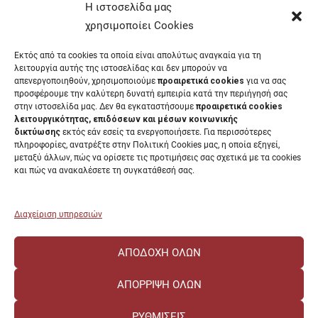
Έντυπα Οικονομικής Υπηρεσίας
Η ιστοσελίδα μας
Έντυπα Διοικητικών Υπηρεσιών
χρησιμοποίει Cookies
Διαύγεια
Εκτός από τα cookies τα οποία είναι απολύτως αναγκαία για τη
Μητρώα αξιολογητών
λειτουργία αυτής της ιστοσελίδας και δεν μπορούν να
Δημόσια Διαβούλευση
απενεργοποιηθούν, χρησιμοποιούμε
προαιρετικά cookies
για να σας
προσφέρουμε την καλύτερη δυνατή εμπειρία κατά την περιήγησή σας
Συνεδριάσεις Συγκλήτου
στην ιστοσελίδα μας. Δεν θα εγκαταστήσουμε
προαιρετικά cookies
Συνεδριάσεις Συμβουλίου Διοίκησης
λειτουργικότητας, επιδόσεων και μέσων κοινωνικής
EUNICoast European University
δικτύωσης
εκτός εάν εσείς τα ενεργοποιήσετε. Για περισσότερες
πληροφορίες, ανατρέξτε στην Πολιτική Cookies μας, η οποία εξηγεί,
μεταξύ άλλων, πώς να ορίσετε τις προτιμήσεις σας σχετικά με τα cookies
και πώς να ανακαλέσετε τη συγκατάθεσή σας.
ΠΑΝΕΠΙΣΤΗΜΙΟ ΠΑΤΡΩΝ Ελληνικό δημόσιο εκπαιδευτικό ίδρυμα που
λειτουργεί σύμφωνα με την
Νομοθεσία
.
Διαχείριση υπηρεσιών
ΑΠΟΔΟΧΉ ΌΛΩΝ
ΑΠΌΡΡΙΨΗ ΌΛΩΝ
ΡΥΘΜΊΣΕΙΣ