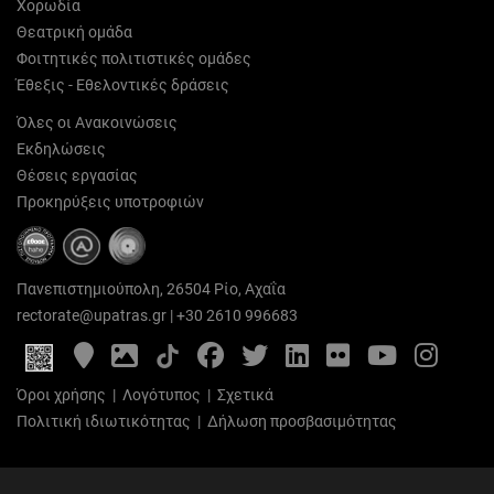
Χορωδία
Θεατρική ομάδα
Φοιτητικές πολιτιστικές ομάδες
Έθεξις - Εθελοντικές δράσεις
Όλες οι Ανακοινώσεις
Εκδηλώσεις
Θέσεις εργασίας
Προκηρύξεις υποτροφιών
Πανεπιστημιούπολη, 26504 Ρίο, Αχαΐα
rectorate@upatras.gr
|
+30 2610 996683
Google
Photo
Facebook
Twitter
LinkedIn
Flickr
YouTube
Inst
Maps
Gallery
Όροι χρήσης
|
Λογότυπος
|
Σχετικά
Πολιτική ιδιωτικότητας
|
Δήλωση προσβασιμότητας