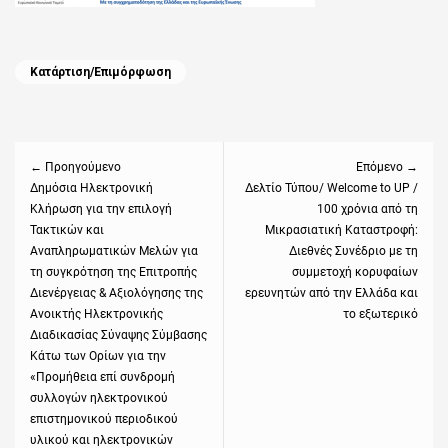
Categories
Κατάρτιση/Επιμόρφωση
Πλοήγηση
άρθρων
← Προηγούμενο
Επόμενο →
Previous
Δημόσια Ηλεκτρονική
Next
Δελτίο Τύπου/ Welcome to UP /
Κλήρωση για την επιλογή
100 χρόνια από τη
post:
post:
Τακτικών και
Μικρασιατική Καταστροφή:
Αναπληρωματικών Μελών για
Διεθνές Συνέδριο με τη
τη συγκρότηση της Επιτροπής
συμμετοχή κορυφαίων
Διενέργειας & Αξιολόγησης της
ερευνητών από την Ελλάδα και
Ανοικτής Ηλεκτρονικής
το εξωτερικό
Διαδικασίας Σύναψης Σύμβασης
Κάτω των Ορίων για την
«Προμήθεια επί συνδρομή
συλλογών ηλεκτρονικού
επιστημονικού περιοδικού
υλικού και ηλεκτρονικών