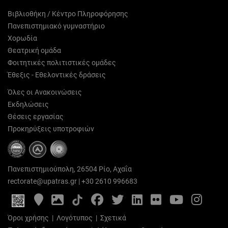
Βιβλιοθήκη / Κέντρο Πληροφόρησης
Πανεπιστημιακό γυμναστήριο
Χορωδία
Θεατρική ομάδα
Φοιτητικές πολιτιστικές ομάδες
Έθεξις - Εθελοντικές δράσεις
Όλες οι Ανακοινώσεις
Εκδηλώσεις
Θέσεις εργασίας
Προκηρύξεις υποτροφιών
Πανεπιστημιούπολη, 26504 Ρίο, Αχαΐα
rectorate@upatras.gr
|
+30 2610 996683
Google
Photo
Facebook
Twitter
LinkedIn
Flickr
YouTube
Inst
Maps
Gallery
Όροι χρήσης
|
Λογότυπος
|
Σχετικά