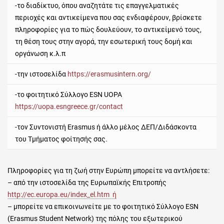
-το διαδίκτυο, όπου αναζητάτε τις επαγγελματικές
περιοχές και αντικείμενα που σας ενδιαφέρουν, βρίσκετε
πληροφορίες για το πώς δουλεύουν, το αντικείμενό τους,
τη θέση τους στην αγορά, την εσωτερική τους δομή και
οργάνωση κ.λ.π
-την ιστοσελίδα
https://erasmusintern.org/
-το φοιτητικό Σύλλογο ESN UOPA
https://uopa.esngreece.gr/contact
-τον Συντονιστή
Erasmus
ή άλλο μέλος ΔΕΠ/Διδάσκοντα
του Τμήματος φοίτησής σας.
Πληροφορίες για τη ζωή στην Ευρώπη μπορείτε να αντλήσετε:
– από την ιστοσελίδα της Ευρωπαϊκής Επιτροπής
http://ec.europa.eu/index_el.htm ή
– μπορείτε να επικοινωνείτε με το φοιτητικό Σύλλογο ESN
(Erasmus Student Network) της πόλης του εξωτερικού