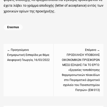
έχετε λάβει το γράμμα αποδοχής (
letter
of
acceptance
) εντός των
χρονικών ορίων της προκήρυξης.
Categories
Erasmus
Πλοήγηση
άρθρων
← Προηγούμενο
Επόμενο →
Previous
Ενημερωτική Εσπερίδα με θέμα:
Next
ΠΡΟΣΚΛΗΣΗ ΥΠΟΒΟΛΗΣ
Αειφορική Γεωργία, 16/03/2022
ΟΙΚΟΝΟΜΙΚΩΝ ΠΡΟΣΦΟΡΩΝ
post:
post:
ΜΕΣΩ ΕΣΗΔΗΣ ΓΙΑ ΤΟ ΕΡΓΟ:
«Εργασίες τοποθέτησης
θερμομονωτικών πλακιδίων
στο Πειραματικό Δημοτικό
σχολείο του Πανεπιστημίου
Πατρών» (ΕΜ 013)