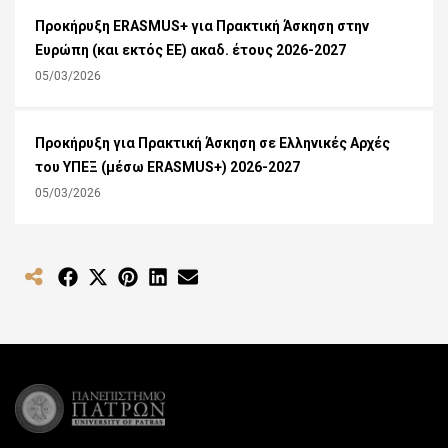
Προκήρυξη ERASMUS+ για Πρακτική Άσκηση στην
Ευρώπη (και εκτός ΕΕ) ακαδ. έτους 2026-2027
05/03/2026
Προκήρυξη για Πρακτική Άσκηση σε Ελληνικές Αρχές
του ΥΠΕΞ (μέσω ERASMUS+) 2026-2027
05/03/2026
Share
Share
Share
Share
Share
on
on
on
on
on
Facebook
X
Pinterest
LinkedIn
Email
(Twitter)