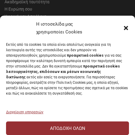
Ακαδημαϊκή ταυτότητα
Η Ευρώπη σου
Υγιεινή και Ασφάλεια
Έντυπα Οικονομικής Υπηρεσίας
Η ιστοσελίδα μας
Έντυπα Διοικητικών Υπηρεσιών
χρησιμοποίει Cookies
Διαύγεια
Εκτός από τα cookies τα οποία είναι απολύτως αναγκαία για τη
Μητρώα αξιολογητών
λειτουργία αυτής της ιστοσελίδας και δεν μπορούν να
Δημόσια Διαβούλευση
απενεργοποιηθούν, χρησιμοποιούμε
προαιρετικά cookies
για να σας
προσφέρουμε την καλύτερη δυνατή εμπειρία κατά την περιήγησή σας
Συνεδριάσεις Συγκλήτου
στην ιστοσελίδα μας. Δεν θα εγκαταστήσουμε
προαιρετικά cookies
Συνεδριάσεις Συμβουλίου Διοίκησης
λειτουργικότητας, επιδόσεων και μέσων κοινωνικής
EUNICoast European University
δικτύωσης
εκτός εάν εσείς τα ενεργοποιήσετε. Για περισσότερες
πληροφορίες, ανατρέξτε στην Πολιτική Cookies μας, η οποία εξηγεί,
μεταξύ άλλων, πώς να ορίσετε τις προτιμήσεις σας σχετικά με τα cookies
και πώς να ανακαλέσετε τη συγκατάθεσή σας.
ΠΑΝΕΠΙΣΤΗΜΙΟ ΠΑΤΡΩΝ Ελληνικό δημόσιο εκπαιδευτικό ίδρυμα που
λειτουργεί σύμφωνα με την
Νομοθεσία
.
Διαχείριση υπηρεσιών
ΑΠΟΔΟΧΉ ΌΛΩΝ