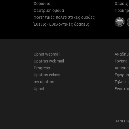
Χορωδία
Θέσεις
Θεατρική ομάδα
Προκηρ
Φοιτητικές πολιτιστικές ομάδες
Έθεξις - Εθελοντικές δράσεις
Upnet webmail
Ακαδημ
Upatras webmail
Tovima
Progress
Announ
Upatras eclass
Εφαρμο
my.upatras
Τηλεφω
Upnet
Εγκατα
ΠΑΝΕΠΙΣ