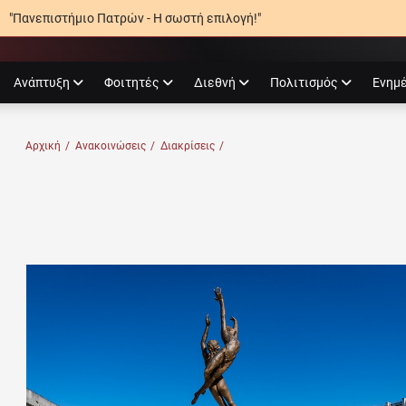
"Πανεπιστήμιο Πατρών - Η σωστή επιλογή!"
agram
Ανάπτυξη
Φοιτητές
Διεθνή
Πολιτισμός
Ενημ
Ο ΠΑΤΡΏΝ
Αρχική
/
Ανακοινώσεις
/
Διακρίσεις
/