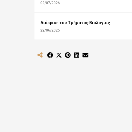
02/07/2026
Διάκριση του Τμήματος Βιολογίας
22/06/2026
Share
Share
Share
Share
Share
on
on
on
on
on
Facebook
X
Pinterest
LinkedIn
Email
(Twitter)