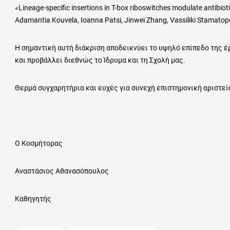
«Lineage-specific insertions in T-box riboswitches modulate antibiot
Adamantia Kouvela, Ioanna Patsi, Jinwei Zhang, Vassiliki Stamato
Η σημαντική αυτή διάκριση αποδεικνύει το υψηλό επίπεδο της έ
και προβάλλει διεθνώς το Ίδρυμα και τη Σχολή μας.
Θερμά συγχαρητήρια και ευχές για συνεχή επιστημονική αριστεί
Ο Κοσμήτορας
Αναστάσιος Αθανασόπουλος
Καθηγητής