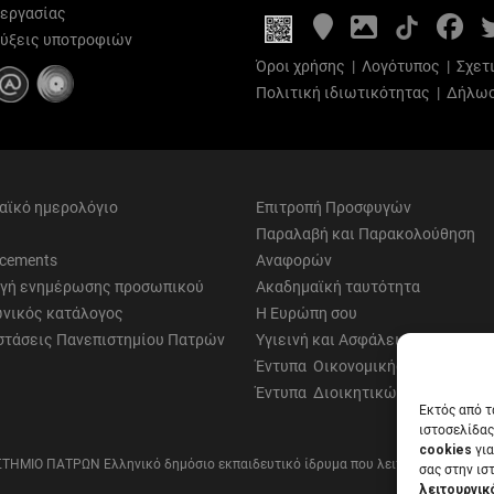
 εργασίας
Google
Photo
Fa
Maps
Gallery
ύξεις υποτροφιών
Όροι χρήσης
|
Λογότυπος
|
Σχετ
Πολιτική ιδιωτικότητας
|
Δήλωσ
αϊκό ημερολόγιο
Επιτροπή Προσφυγών
Παραλαβή και Παρακολούθηση
cements
Αναφορών
γή ενημέρωσης προσωπικού
Ακαδημαϊκή ταυτότητα
νικός κατάλογος
Η Ευρώπη σου
στάσεις Πανεπιστημίου Πατρών
Υγιεινή και Ασφάλεια
Έντυπα Οικονομικής Υπηρεσίας
Έντυπα Διοικητικών Υπηρεσιών
Εκτός από τ
ιστοσελίδας
cookies
για
ΤΗΜΙΟ ΠΑΤΡΩΝ Ελληνικό δημόσιο εκπαιδευτικό ίδρυμα που λειτουργεί σύμφων
σας στην ισ
λειτουργικ