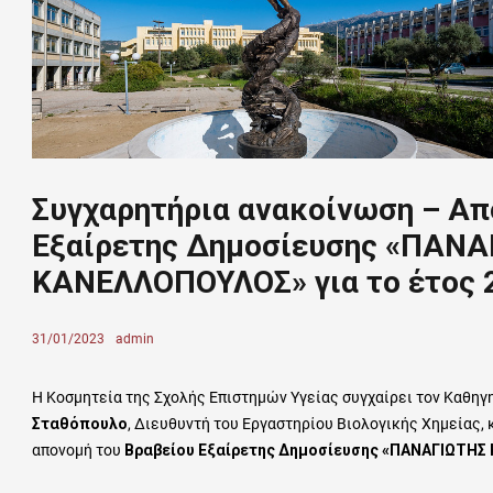
Συγχαρητήρια ανακοίνωση – Απ
Εξαίρετης Δημοσίευσης «ΠΑΝΑ
ΚΑΝΕΛΛΟΠΟΥΛΟΣ» για το έτος 
Posted
31/01/2023
Author
admin
on
Η Κοσμητεία της Σχολής Επιστημών Υγείας συγχαίρει τον Καθηγη
Σταθόπουλο
, Διευθυντή του Εργαστηρίου Βιολογικής Χημείας, 
απονομή του
Βραβείου Εξαίρετης Δημοσίευσης «ΠΑΝΑΓΙΩΤΗΣ