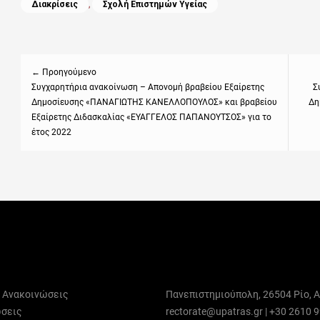
Categories
Διακρίσεις
,
Σχολή Επιστημών Υγείας
Πλοήγηση
άρθρων
← Προηγούμενο
Previous
Συγχαρητήρια ανακοίνωση – Απονομή βραβείου Εξαίρετης
Next
Σ
Δημοσίευσης «ΠΑΝΑΓΙΩΤΗΣ ΚΑΝΕΛΛΟΠΟΥΛΟΣ» και βραβείου
Δη
post:
post
Εξαίρετης Διδασκαλίας «ΕΥΑΓΓΕΛΟΣ ΠΑΠΑΝΟΥΤΣΟΣ» για το
έτος 2022
ι Ανακοινώσεις
Πανεπιστημιούπολη, 26504 Ρίο, Α
σεις
rectorate@upatras.gr
|
+30 2610 