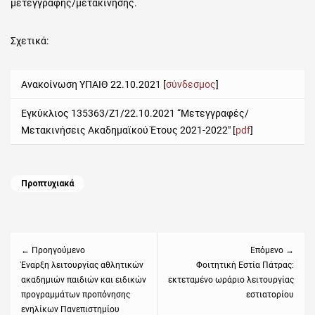
μετεγγραφής/μετακίνησης.
Σχετικά:
Ανακοίνωση ΥΠΑΙΘ 22.10.2021 [
σύνδεσμος
]
Εγκύκλιος 135363/Ζ1/22.10.2021 “
Μετεγγραφές/
Μετακινήσεις Ακαδημαϊκού Έτους 2021-2022″ [
pdf
]
Categories
Προπτυχιακά
Πλοήγηση
άρθρων
← Προηγούμενο
Επόμενο →
Previous
Έναρξη λειτουργίας αθλητικών
Next
Φοιτητική Εστία Πάτρας:
ακαδημιών παιδιών και ειδικών
εκτεταμένο ωράριο λειτουργίας
post:
post:
προγραμμάτων προπόνησης
εστιατορίου
ενηλίκων Πανεπιστημίου