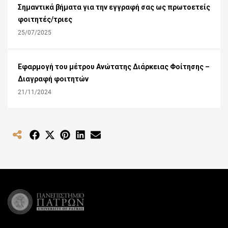
Σημαντικά βήματα για την εγγραφή σας ως πρωτοετείς
φοιτητές/τριες
25/07/2025
Εφαρμογή του μέτρου Ανώτατης Διάρκειας Φοίτησης –
Διαγραφή φοιτητών
21/11/2024
Share
Share
Share
Share
Share
on
on
on
on
on
Facebook
X
Pinterest
LinkedIn
Email
(Twitter)