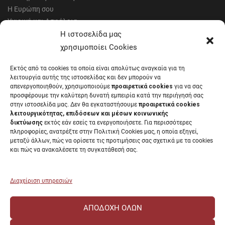
Η Ευρώπη σου
Υγιεινή και Ασφάλεια
Έντυπα Οικονομικής Υπηρεσίας
Η ιστοσελίδα μας
Έντυπα Διοικητικών Υπηρεσιών
χρησιμοποίει Cookies
Διαύγεια
Εκτός από τα cookies τα οποία είναι απολύτως αναγκαία για τη
Μητρώα αξιολογητών
λειτουργία αυτής της ιστοσελίδας και δεν μπορούν να
Δημόσια Διαβούλευση
απενεργοποιηθούν, χρησιμοποιούμε
προαιρετικά cookies
για να σας
προσφέρουμε την καλύτερη δυνατή εμπειρία κατά την περιήγησή σας
Συνεδριάσεις Συγκλήτου
στην ιστοσελίδα μας. Δεν θα εγκαταστήσουμε
προαιρετικά cookies
Συνεδριάσεις Συμβουλίου Διοίκησης
λειτουργικότητας, επιδόσεων και μέσων κοινωνικής
EUNICoast European University
δικτύωσης
εκτός εάν εσείς τα ενεργοποιήσετε. Για περισσότερες
πληροφορίες, ανατρέξτε στην Πολιτική Cookies μας, η οποία εξηγεί,
μεταξύ άλλων, πώς να ορίσετε τις προτιμήσεις σας σχετικά με τα cookies
και πώς να ανακαλέσετε τη συγκατάθεσή σας.
ΠΑΝΕΠΙΣΤΗΜΙΟ ΠΑΤΡΩΝ Ελληνικό δημόσιο εκπαιδευτικό ίδρυμα που
λειτουργεί σύμφωνα με την
Νομοθεσία
.
Διαχείριση υπηρεσιών
ΑΠΟΔΟΧΉ ΌΛΩΝ