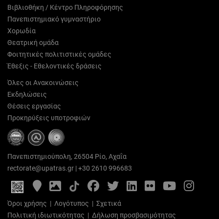
Βιβλιοθήκη / Κέντρο Πληροφόρησης
Πανεπιστημιακό γυμναστήριο
Χορωδία
Θεατρική ομάδα
Φοιτητικές πολιτιστικές ομάδες
Έθεξις - Εθελοντικές δράσεις
Όλες οι Ανακοινώσεις
Εκδηλώσεις
Θέσεις εργασίας
Προκηρύξεις υποτροφιών
Πανεπιστημιούπολη, 26504 Ρίο, Αχαΐα
rectorate@upatras.gr
|
+30 2610 996683
Google
Photo
Facebook
Twitter
LinkedIn
Flickr
YouTube
Inst
Maps
Gallery
Όροι χρήσης
|
Λογότυπος
|
Σχετικά
Πολιτική ιδιωτικότητας
|
Δήλωση προσβασιμότητας