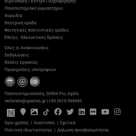
Βιβλιοθήκη / Κέντρο Πληροφόρησης
Πανεπιστημιακό γυμναστήριο
Χορωδία
Θεατρική ομάδα
Φοιτητικές πολιτιστικές ομάδες
Έθεξις - Εθελοντικές δράσεις
Όλες οι Ανακοινώσεις
Εκδηλώσεις
Θέσεις εργασίας
Προκηρύξεις υποτροφιών
Πανεπιστημιούπολη, 26504 Ρίο, Αχαΐα
rectorate@upatras.gr
|
+30 2610 996683
Google
Photo
Facebook
Twitter
LinkedIn
Flickr
YouTube
Inst
Maps
Gallery
Όροι χρήσης
|
Λογότυπος
|
Σχετικά
Πολιτική ιδιωτικότητας
|
Δήλωση προσβασιμότητας