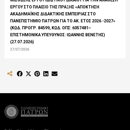
ΕΡΓΟΥ ΣΤΟ ΠΛΑΙΣΙΟ ΤΗΣ ΠΡΑΞΗΣ «ΑΠΟΚΤΗΣΗ
ΑΚΑΔΗΜΑΪΚΗΣ ΔΙΔΑΚΤΙΚΗΣ ΕΜΠΕΙΡΙΑΣ ΣΤΟ
ΠΑΝΕΠΙΣΤΗΜΙΟ ΠΑΤΡΩΝ ΓΙΑ ΤΟ ΑΚ. ΕΤΟΣ 2026 -2027»
(ΚΩΔ. ΠΡΟΓΡ. 84599, ΚΩΔ. ΟΠΣ: 6057481–
ΕΠΙΣΤΗΜΟΝΙΚΑ ΥΠΕΥΘΥΝΟΣ: ΙΩΑΝΝΗΣ ΒΕΝΕΤΗΣ)
(27.07.2026)
27/07/2026
Share
Share
Share
Share
Share
on
on
on
on
on
Facebook
X
Pinterest
LinkedIn
Email
(Twitter)