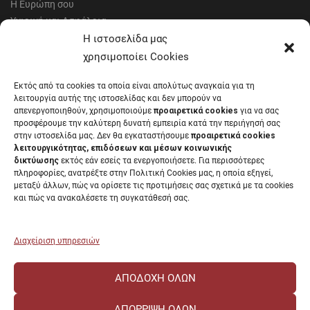
Η Ευρώπη σου
Υγιεινή και Ασφάλεια
Έντυπα Οικονομικής Υπηρεσίας
Η ιστοσελίδα μας
Έντυπα Διοικητικών Υπηρεσιών
χρησιμοποίει Cookies
Διαύγεια
Εκτός από τα cookies τα οποία είναι απολύτως αναγκαία για τη
Μητρώα αξιολογητών
λειτουργία αυτής της ιστοσελίδας και δεν μπορούν να
Δημόσια Διαβούλευση
απενεργοποιηθούν, χρησιμοποιούμε
προαιρετικά cookies
για να σας
προσφέρουμε την καλύτερη δυνατή εμπειρία κατά την περιήγησή σας
Συνεδριάσεις Συγκλήτου
στην ιστοσελίδα μας. Δεν θα εγκαταστήσουμε
προαιρετικά cookies
Συνεδριάσεις Συμβουλίου Διοίκησης
λειτουργικότητας, επιδόσεων και μέσων κοινωνικής
EUNICoast European University
δικτύωσης
εκτός εάν εσείς τα ενεργοποιήσετε. Για περισσότερες
πληροφορίες, ανατρέξτε στην Πολιτική Cookies μας, η οποία εξηγεί,
μεταξύ άλλων, πώς να ορίσετε τις προτιμήσεις σας σχετικά με τα cookies
και πώς να ανακαλέσετε τη συγκατάθεσή σας.
ΠΑΝΕΠΙΣΤΗΜΙΟ ΠΑΤΡΩΝ Ελληνικό δημόσιο εκπαιδευτικό ίδρυμα που
λειτουργεί σύμφωνα με την
Νομοθεσία
.
Διαχείριση υπηρεσιών
ΑΠΟΔΟΧΉ ΌΛΩΝ
ΑΠΌΡΡΙΨΗ ΌΛΩΝ