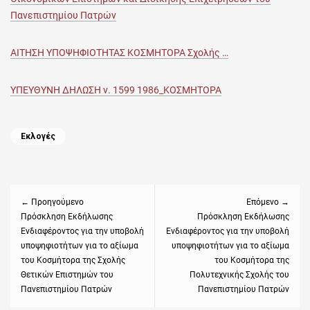
Πανεπιστημίου Πατρών
ΑΙΤΗΣΗ ΥΠΟΨΗΦΙΟΤΗΤΑΣ ΚΟΣΜΗΤΟΡΑ Σχολής …
ΥΠΕΥΘΥΝΗ ΔΗΛΩΣΗ ν. 1599 1986_ΚΟΣΜΗΤΟΡΑ
Categories
Εκλογές
Πλοήγηση
άρθρων
← Προηγούμενο
Επόμενο →
Previous
Πρόσκληση Εκδήλωσης
Next
Πρόσκληση Εκδήλωσης
Ενδιαφέροντος για την υποβολή
Ενδιαφέροντος για την υποβολή
post:
post:
υποψηφιοτήτων για το αξίωμα
υποψηφιοτήτων για το αξίωμα
του Κοσμήτορα της Σχολής
του Κοσμήτορα της
Θετικών Επιστημών του
Πολυτεχνικής Σχολής του
Πανεπιστημίου Πατρών
Πανεπιστημίου Πατρών