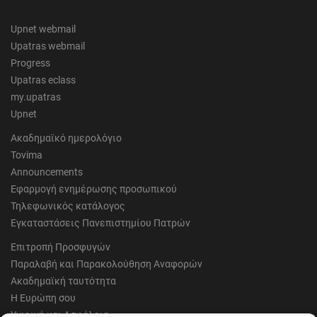
Upnet webmail
Upatras webmail
Progress
Upatras eclass
my.upatras
Upnet
Ακαδημαϊκό ημερολόγιο
Tovima
Announcements
Εφαρμογή ενημέρωσης προσωπικού
Τηλεφωνικός κατάλογος
Εγκαταστάσεις Πανεπιστημίου Πατρών
Επιτροπή Προσφυγών
Παραλαβή και Παρακολούθηση Αναφορών
Ακαδημαϊκή ταυτότητα
Η Ευρώπη σου
Υγιεινή και Ασφάλεια