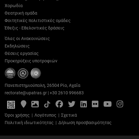
Χορωδία
Θεατρική ομάδα
Φοιτητικές πολιτιστικές ομάδες
Έθεξις - Εθελοντικές δράσεις
Όλες οι Ανακοινώσεις
Εκδηλώσεις
Θέσεις εργασίας
Προκηρύξεις υποτροφιών
Πανεπιστημιούπολη, 26504 Ρίο, Αχαΐα
rectorate@upatras.gr
|
+30 2610 996683
Google
Photo
Facebook
Twitter
LinkedIn
Flickr
YouTube
Inst
Maps
Gallery
Όροι χρήσης
|
Λογότυπος
|
Σχετικά
Πολιτική ιδιωτικότητας
|
Δήλωση προσβασιμότητας