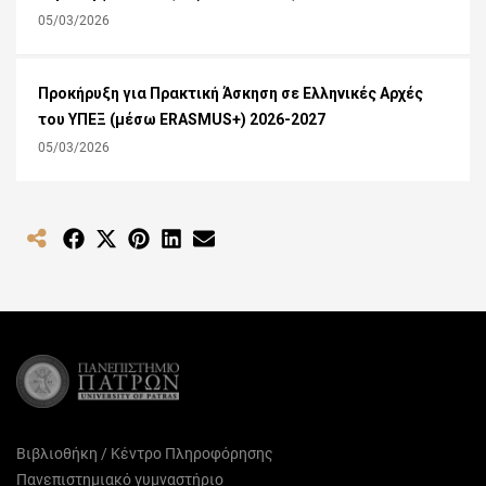
05/03/2026
Προκήρυξη για Πρακτική Άσκηση σε Ελληνικές Αρχές
του ΥΠΕΞ (μέσω ERASMUS+) 2026-2027
05/03/2026
Share
Share
Share
Share
Share
on
on
on
on
on
Facebook
X
Pinterest
LinkedIn
Email
(Twitter)
Βιβλιοθήκη / Κέντρο Πληροφόρησης
Πανεπιστημιακό γυμναστήριο