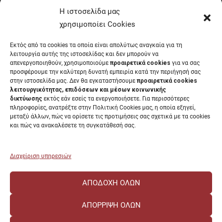
Έντυπα Οικονομικής Υπηρεσίας
Η ιστοσελίδα μας
Έντυπα Διοικητικών Υπηρεσιών
χρησιμοποίει Cookies
Διαύγεια
Εκτός από τα cookies τα οποία είναι απολύτως αναγκαία για τη
Μητρώα αξιολογητών
λειτουργία αυτής της ιστοσελίδας και δεν μπορούν να
Δημόσια Διαβούλευση
απενεργοποιηθούν, χρησιμοποιούμε
προαιρετικά cookies
για να σας
προσφέρουμε την καλύτερη δυνατή εμπειρία κατά την περιήγησή σας
Συνεδριάσεις Συγκλήτου
στην ιστοσελίδα μας. Δεν θα εγκαταστήσουμε
προαιρετικά cookies
Συνεδριάσεις Συμβουλίου Διοίκησης
λειτουργικότητας, επιδόσεων και μέσων κοινωνικής
EUNICoast European University
δικτύωσης
εκτός εάν εσείς τα ενεργοποιήσετε. Για περισσότερες
πληροφορίες, ανατρέξτε στην Πολιτική Cookies μας, η οποία εξηγεί,
μεταξύ άλλων, πώς να ορίσετε τις προτιμήσεις σας σχετικά με τα cookies
και πώς να ανακαλέσετε τη συγκατάθεσή σας.
ΠΑΝΕΠΙΣΤΗΜΙΟ ΠΑΤΡΩΝ Ελληνικό δημόσιο εκπαιδευτικό ίδρυμα που
λειτουργεί σύμφωνα με την
Νομοθεσία
.
Διαχείριση υπηρεσιών
ΑΠΟΔΟΧΉ ΌΛΩΝ
ΑΠΌΡΡΙΨΗ ΌΛΩΝ