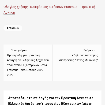
Οδηγίες χρήσης Πλατφόρμας αιτήσεων Erasmus – Πρακτική
Ασκηση
Categories
Erasmus
Πλοήγηση
άρθρων
← Προηγούμενο
Επόμενο →
Previous
Προκήρυξη για Πρακτική
Next
Εκδήλωση Απονομής
Άσκηση σε Ελληνικές Αρχές του
Υποτροφίας “Πάνος Μυλωνάς”
post:
post:
Υπουργείου Εξωτερικών μέσω
Erasmus+ ακαδ. έτους 2022-
2023.
Αποτελέσματα επιλογής για την Πρακτική Άσκηση σε
Ελληνικές Αρχές του Υπουργείου Εξωτερικών (μέσω