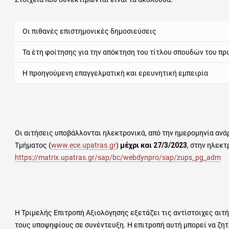
Οι πιθανές επιστημονικές δημοσιεύσεις
Τα έτη φοίτησης για την απόκτηση του τίτλου σπουδών του π
Η προηγούμενη επαγγελματική και ερευνητική εμπειρία
Οι αιτήσεις υποβάλλονται ηλεκτρονικά, από την ημερομηνία αν
Τμήματος (
www.ece.upatras.gr
)
μέχρι
και 27/3/2023
, στην ηλεκτ
https://matrix.upatras.gr/sap/bc/webdynpro/sap/zups_pg_adm
Η Τριμελής Επιτροπή Αξιολόγησης εξετάζει τις αντίστοιχες αιτ
τους υποψηφίους σε συνέντευξη. Η επιτροπή αυτή μπορεί να ζη