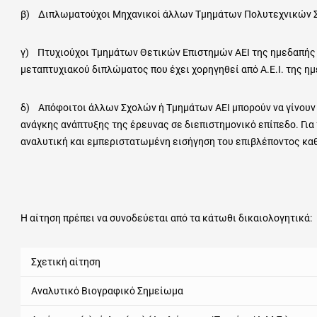
β) Διπλωματούχοι Μηχανικοί άλλων Τμημάτων Πολυτεχνικών Σχ
γ) Πτυχιούχοι Τμημάτων Θετικών Επιστημών ΑΕΙ της ημεδαπής ή 
μεταπτυχιακού διπλώματος που έχει χορηγηθεί από Α.Ε.Ι. της η
δ) Απόφοιτοι άλλων Σχολών ή Τμημάτων ΑΕΙ μπορούν να γίνουν 
ανάγκης ανάπτυξης της έρευνας σε διεπιστημονικό επίπεδο. Για
αναλυτική και εμπεριστατωμένη εισήγηση του επιβλέποντος καθ
Η αίτηση πρέπει να συνοδεύεται από τα κάτωθι δικαιολογητικά:
Σχετική αίτηση
Αναλυτικό Βιογραφικό Σημείωμα