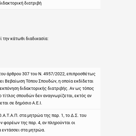
διδακτορική διατριβή
 την κάτωθι διαδικασία:
του άρθρου 307 του Ν. 4957/2022, επιπροσθέτως
σει Βεβαίωση Τόπου Σπουδών, η οποία εκδίδεται
 εκπόνηση διδακτορικής διατριβής. Αν ως τόπος
ο τίτλος σπουδών δεν αναγνωρίζεται, εκτός αν
ται σε δημόσιο Α.Ε.Ι.
Α.Τ.Α.Π. στα μητρώα της παρ. 1, το Δ.Σ. του
ν φορέων της παρ. 4, αν πληρούνται οι
α εντάσσει στα μητρώα.