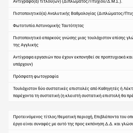
Αντίγραφο(α) τίτλου(ων) (Διπλώματος/Πτυχίου/Δ.Μ.Σ.).
Πιστοποιητικό(α) Αναλυτικής Βαθμολογίας (Διπλώματος/Πτυχ
Φωτοτυπία Αστυνομικής Ταυτότητας
Πιστοποιητικό επαρκούς γνώσης μιας τουλάχιστον επίσης γλ
της Αγγλικής
Αντίγραφα εργασιών που έχουν εκπονηθεί σε προπτυχιακά κα
υπάρχουν)
Πρόσφατη φωτογραφία
Τουλάχιστον δύο συστατικές επιστολές από Καθηγητές ή Λέκτο
παρέχοντα τη συστατική (η κλειστή συστατική επιστολή θα πρέ
Προτεινόμενος τίτλος/θεματική περιοχή, Επιβλέποντα του οπο
έργο είναι συναφές με αυτό της προς εκπόνηση Δ.Δ. και γλώ