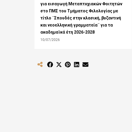
για εισαγωγή Μεταπτυχιακών Φοιτητών
στο ΠΜΣ του Τμήματος Φιλολογίας με
τίτλο ¨Σπουδές στην κλασική, βυζαντινή
και νεοελληνική γραμματεία¨ για τα
ακαδημαϊκά έτη 2026-2028
10/07/2026
Share
Share
Share
Share
Share
on
on
on
on
on
Facebook
X
Pinterest
LinkedIn
Email
(Twitter)