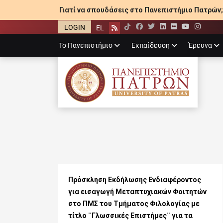
Γιατί να σπουδάσεις στο Πανεπιστήμιο Πατρών;
LOGIN
EL
Facebook
Twitter
LinkedIn
Flickr
YouTube
Inst
Rss
Primary
Το Πανεπιστήμιο
Εκπαίδευση
Έρευνα
menu
ΠΑΝΕΠΙΣΤΉΜΙ
Πρόσκληση Εκδήλωσης Ενδιαφέροντος
για εισαγωγή Μεταπτυχιακών Φοιτητών
στο ΠΜΣ του Τμήματος Φιλολογίας με
τίτλο ¨Γλωσσικές Επιστήμες¨ για τα