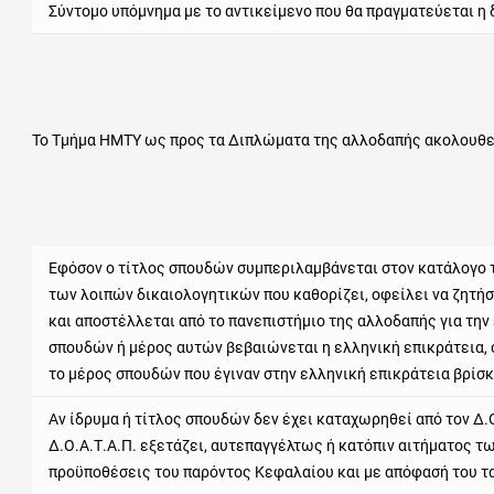
Σύντομο υπόμνημα με το αντικείμενο που θα πραγματεύεται η 
Το Τμήμα ΗΜΤΥ ως προς τα Διπλώματα της αλλοδαπής ακολουθεί
Εφόσον ο τίτλος σπουδών συμπεριλαμβάνεται στον κατάλογο 
των λοιπών δικαιολογητικών που καθορίζει, οφείλει να ζητή
και αποστέλλεται από το πανεπιστήμιο της αλλοδαπής για την
σπουδών ή μέρος αυτών βεβαιώνεται η ελληνική επικράτεια, 
το μέρος σπουδών που έγιναν στην ελληνική επικράτεια βρίσκε
Αν ίδρυμα ή τίτλος σπουδών δεν έχει καταχωρηθεί από τον Δ.Ο.
Δ.Ο.Α.Τ.Α.Π. εξετάζει, αυτεπαγγέλτως ή κατόπιν αιτήματος τω
προϋποθέσεις του παρόντος Κεφαλαίου και με απόφασή του τ