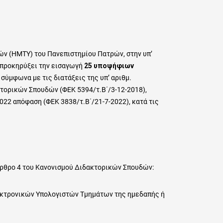
ν (ΗΜΤΥ) του Πανεπιστημίου Πατρών, στην υπ’
 προκηρύξει την εισαγωγή
25
υποψήφιων
, σύμφωνα με τις διατάξεις της υπ’ αριθμ.
τορικών Σπουδών (ΦΕΚ 5394/τ.Β΄/3-12-2018),
2022 απόφαση (ΦΕΚ 3838/τ.Β΄/21-7-2022), κατά τις
 άρθρο 4 του Κανονισμού Διδακτορικών Σπουδών:
εκτρονικών Υπολογιστών Τμημάτων της ημεδαπής ή