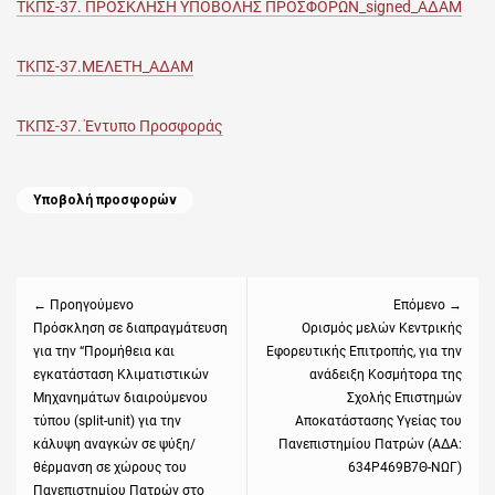
ΤΚΠΣ-37. ΠΡΟΣΚΛΗΣΗ ΥΠΟΒΟΛΗΣ ΠΡΟΣΦΟΡΩΝ_signed_ΑΔΑΜ
ΤΚΠΣ-37.ΜΕΛΕΤΗ_ΑΔΑΜ
ΤΚΠΣ-37. Έντυπο Προσφοράς
Categories
Υποβολή προσφορών
Πλοήγηση
άρθρων
← Προηγούμενο
Επόμενο →
Previous
Πρόσκληση σε διαπραγμάτευση
Next
Ορισμός μελών Κεντρικής
για την “Προμήθεια και
Εφορευτικής Επιτροπής, για την
post:
post:
εγκατάσταση Κλιματιστικών
ανάδειξη Κοσμήτορα της
Μηχανημάτων διαιρούμενου
Σχολής Επιστημών
τύπου (split-unit) για την
Αποκατάστασης Υγείας του
κάλυψη αναγκών σε ψύξη/
Πανεπιστημίου Πατρών (ΑΔΑ:
θέρμανση σε χώρους του
634Ρ469Β7Θ-ΝΩΓ)
Πανεπιστημίου Πατρών στο