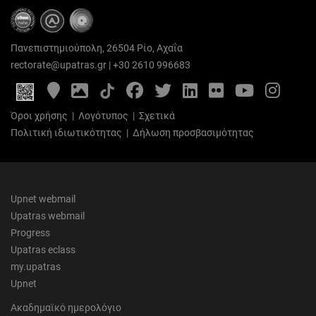
Πανεπιστημιούπολη, 26504 Ρίο, Αχαΐα
rectorate@upatras.gr
|
+30 2610 996683
Google
Photo
Facebook
Twitter
LinkedIn
Flickr
YouTube
Inst
Maps
Gallery
Όροι χρήσης
|
Λογότυπος
|
Σχετικά
Πολιτική ιδιωτικότητας
|
Δήλωση προσβασιμότητας
Upnet webmail
Upatras webmail
Progress
Upatras eclass
my.upatras
Upnet
Ακαδημαϊκό ημερολόγιο