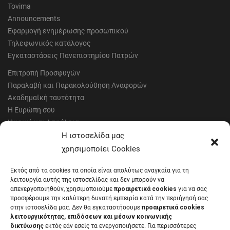
Tovima
Announcements
Εφαρμογή ενημέρωσης προσωπικού
Τηλεφωνικός κατάλογος
Εγκαταστάσεις Πανεπιστημίου Πατρών
Επιτροπή Προσφυγών
Παραλαβή και Παρακολούθηση Αναφορών
Ακαδημαϊκή ταυτότητα
Η Ευρώπη σου
Υγιεινή και Ασφάλεια
Έντυπα Οικονομικής Υπηρεσίας
Η ιστοσελίδα μας
Έντυπα Διοικητικών Υπηρεσιών
χρησιμοποίει Cookies
Διαύγεια
Εκτός από τα cookies τα οποία είναι απολύτως αναγκαία για τη
Μητρώα αξιολογητών
λειτουργία αυτής της ιστοσελίδας και δεν μπορούν να
Δημόσια Διαβούλευση
απενεργοποιηθούν, χρησιμοποιούμε
προαιρετικά cookies
για να σας
προσφέρουμε την καλύτερη δυνατή εμπειρία κατά την περιήγησή σας
Συνεδριάσεις Συγκλήτου
στην ιστοσελίδα μας. Δεν θα εγκαταστήσουμε
προαιρετικά cookies
Συνεδριάσεις Συμβουλίου Διοίκησης
λειτουργικότητας, επιδόσεων και μέσων κοινωνικής
EUNICoast European University
δικτύωσης
εκτός εάν εσείς τα ενεργοποιήσετε. Για περισσότερες