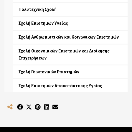
Πολυτεχνική Σχολή
Σχολή Επιστημών Υγείας
Σχολή Ανθρωπιστικών και Κοινωνικών Επιστημών
Σχολή Οικονομικών Επιστημών και Διοίκησης
Επιχειρήσεων
Σχολή Γεωπονικών Επιστημών
Σχολή Επιστημών Αποκατάστασης Υγείας
Share
Share
Share
Share
Share
on
on
on
on
on
Facebook
X
Pinterest
LinkedIn
Email
(Twitter)