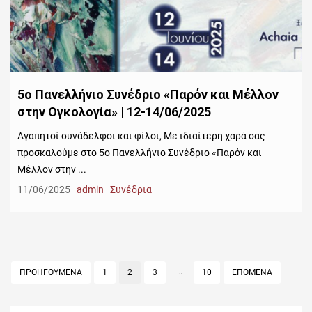
5ο Πανελλήνιο Συνέδριο «Παρόν και Μέλλον
στην Ογκολογία» | 12-14/06/2025
Αγαπητοί συνάδελφοι και φίλοι, Με ιδιαίτερη χαρά σας
προσκαλούμε στο 5ο Πανελλήνιο Συνέδριο «Παρόν και
Μέλλον στην ...
11/06/2025
admin
Συνέδρια
Σελιδοποίηση
…
ΠΡΟΗΓΟΥΜΕΝΑ
PAGE
1
PAGE
2
PAGE
3
PAGE
10
ΕΠΟΜΕΝΑ
άρθρων