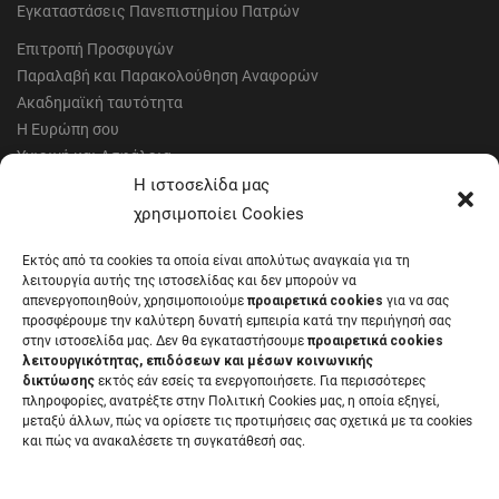
Εγκαταστάσεις Πανεπιστημίου Πατρών
Επιτροπή Προσφυγών
Παραλαβή και Παρακολούθηση Αναφορών
Ακαδημαϊκή ταυτότητα
Η Ευρώπη σου
Υγιεινή και Ασφάλεια
Έντυπα Οικονομικής Υπηρεσίας
Η ιστοσελίδα μας
Έντυπα Διοικητικών Υπηρεσιών
χρησιμοποίει Cookies
Διαύγεια
Εκτός από τα cookies τα οποία είναι απολύτως αναγκαία για τη
Μητρώα αξιολογητών
λειτουργία αυτής της ιστοσελίδας και δεν μπορούν να
Δημόσια Διαβούλευση
απενεργοποιηθούν, χρησιμοποιούμε
προαιρετικά cookies
για να σας
προσφέρουμε την καλύτερη δυνατή εμπειρία κατά την περιήγησή σας
Συνεδριάσεις Συγκλήτου
στην ιστοσελίδα μας. Δεν θα εγκαταστήσουμε
προαιρετικά cookies
Συνεδριάσεις Συμβουλίου Διοίκησης
λειτουργικότητας, επιδόσεων και μέσων κοινωνικής
EUNICoast European University
δικτύωσης
εκτός εάν εσείς τα ενεργοποιήσετε. Για περισσότερες
πληροφορίες, ανατρέξτε στην Πολιτική Cookies μας, η οποία εξηγεί,
μεταξύ άλλων, πώς να ορίσετε τις προτιμήσεις σας σχετικά με τα cookies
και πώς να ανακαλέσετε τη συγκατάθεσή σας.
ΠΑΝΕΠΙΣΤΗΜΙΟ ΠΑΤΡΩΝ Ελληνικό δημόσιο εκπαιδευτικό ίδρυμα που
λειτουργεί σύμφωνα με την
Νομοθεσία
.