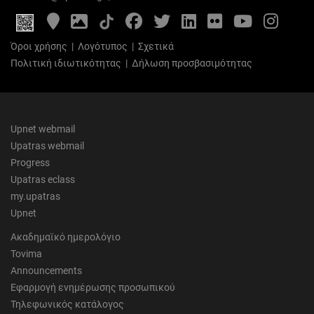
Google
Photo
Facebook
Twitter
LinkedIn
Flickr
YouTube
Inst
Maps
Gallery
Όροι χρήσης
|
Λογότυπος
|
Σχετικά
Πολιτική ιδιωτικότητας
|
Δήλωση προσβασιμότητας
Upnet webmail
Upatras webmail
Progress
Upatras eclass
my.upatras
Upnet
Ακαδημαϊκό ημερολόγιο
Tovima
Announcements
Εφαρμογή ενημέρωσης προσωπικού
Τηλεφωνικός κατάλογος