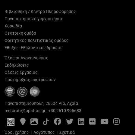
Βιβλιοθήκη / Κέντρο Πληροφόρησης
Πανεπιστημιακό γυμναστήριο
Χορωδία
Θεατρική ομάδα
Φοιτητικές πολιτιστικές ομάδες
Έθεξις - Εθελοντικές δράσεις
Όλες οι Ανακοινώσεις
Εκδηλώσεις
Θέσεις εργασίας
Προκηρύξεις υποτροφιών
Πανεπιστημιούπολη, 26504 Ρίο, Αχαΐα
rectorate@upatras.gr
|
+30 2610 996683
Google
Photo
Facebook
Twitter
LinkedIn
Flickr
YouTube
Inst
Maps
Gallery
Όροι χρήσης
|
Λογότυπος
|
Σχετικά