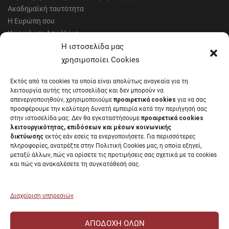
Ακαδημαϊκή ταυτότητα
Η Ευρώπη σου
Υγιεινή και Ασφάλεια
Έντυπα Οικονομικής Υπηρεσίας
Η ιστοσελίδα μας
Έντυπα Διοικητικών Υπηρεσιών
χρησιμοποίει Cookies
Διαύγεια
Εκτός από τα cookies τα οποία είναι απολύτως αναγκαία για τη
Μητρώα αξιολογητών
λειτουργία αυτής της ιστοσελίδας και δεν μπορούν να
Δημόσια Διαβούλευση
απενεργοποιηθούν, χρησιμοποιούμε
προαιρετικά cookies
για να σας
προσφέρουμε την καλύτερη δυνατή εμπειρία κατά την περιήγησή σας
Συνεδριάσεις Συγκλήτου
στην ιστοσελίδα μας. Δεν θα εγκαταστήσουμε
προαιρετικά cookies
Συνεδριάσεις Συμβουλίου Διοίκησης
λειτουργικότητας, επιδόσεων και μέσων κοινωνικής
EUNICoast European University
δικτύωσης
εκτός εάν εσείς τα ενεργοποιήσετε. Για περισσότερες
πληροφορίες, ανατρέξτε στην Πολιτική Cookies μας, η οποία εξηγεί,
μεταξύ άλλων, πώς να ορίσετε τις προτιμήσεις σας σχετικά με τα cookies
και πώς να ανακαλέσετε τη συγκατάθεσή σας.
ΠΑΝΕΠΙΣΤΗΜΙΟ ΠΑΤΡΩΝ Ελληνικό δημόσιο εκπαιδευτικό ίδρυμα που
λειτουργεί σύμφωνα με την
Νομοθεσία
.
Διαχείριση υπηρεσιών
ΑΠΟΔΟΧΉ ΌΛΩΝ