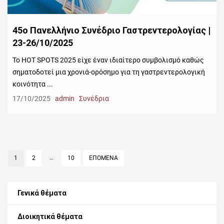
45ο Πανελλήνιο Συνέδριο Γαστρεντερολογίας |
23-26/10/2025
Το HOT SPOTS 2025 είχε έναν ιδιαίτερο συμβολισμό καθώς
σηματοδοτεί μια χρονιά-ορόσημο για τη γαστρεντερολογική
κοινότητα ...
17/10/2025
admin
Συνέδρια
Σελιδοποίηση
…
PAGE
1
PAGE
2
PAGE
10
ΕΠΟΜΕΝΑ
άρθρων
Γενικά θέματα
Διοικητικά θέματα