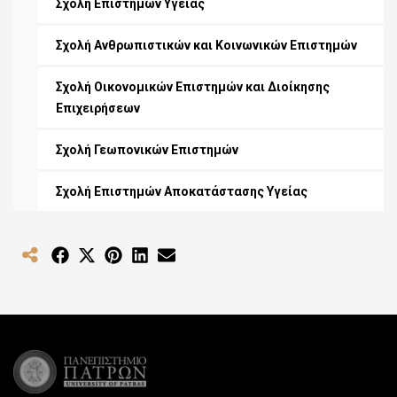
Σχολή Επιστημών Υγείας
Σχολή Ανθρωπιστικών και Κοινωνικών Επιστημών
Σχολή Οικονομικών Επιστημών και Διοίκησης
Επιχειρήσεων
Σχολή Γεωπονικών Επιστημών
Σχολή Επιστημών Αποκατάστασης Υγείας
Share
Share
Share
Share
Share
on
on
on
on
on
Facebook
X
Pinterest
LinkedIn
Email
(Twitter)