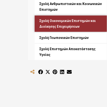
Σχολή Ανθρωπιστικών και Κοινωνικών
Επιστημών
Σχολή Οικονομικών Επιστημών και
Διοίκησης Επιχειρήσεων
Σχολή Γεωπονικών Επιστημών
Σχολή Επιστημών Αποκατάστασης
Υγείας
Share
Share
Share
Share
Share
on
on
on
on
on
Facebook
X
Pinterest
LinkedIn
Email
(Twitter)