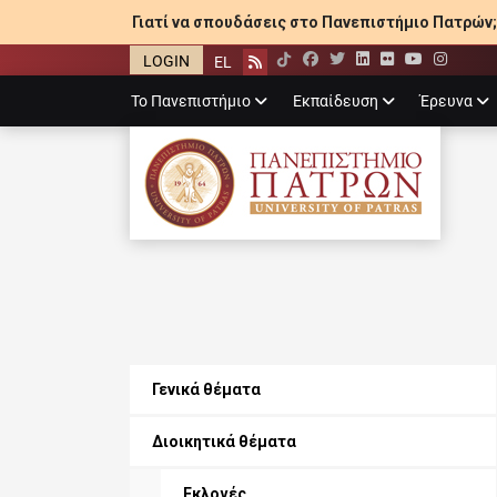
Γιατί να σπουδάσεις στο Πανεπιστήμιο Πατρών;
LOGIN
EL
Facebook
Twitter
LinkedIn
Flickr
YouTube
Inst
Rss
Primary
Το Πανεπιστήμιο
Εκπαίδευση
Έρευνα
menu
ΠΑΝΕΠΙΣΤΉΜΙ
Γενικά θέματα
Διοικητικά θέματα
Εκλογές