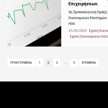
Επιχειρήσεων.
3η Τροποποιητική Πράξη
Οικονομικών Επιστημών 
Η34
31/03/2025
Σχολή Οικο
Σχολή Οικονομικών Επι
Σελιδοποίηση
…
ΠΡΟΗΓΟΥΜΕΝΑ
PAGE
1
PAGE
2
PAGE
3
PAGE
5
ΕΠΟΜΕΝΑ
άρθρων