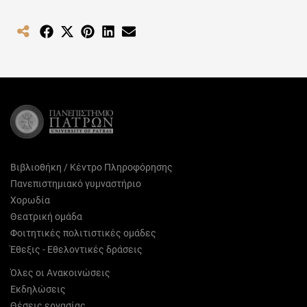
Share
Share
Share
Share
Share
on
on
on
on
on
Facebook
X
Pinterest
LinkedIn
Email
(Twitter)
Βιβλιοθήκη / Κέντρο Πληροφόρησης
Πανεπιστημιακό γυμναστήριο
Χορωδία
Θεατρική ομάδα
Φοιτητικές πολιτιστικές ομάδες
Έθεξις - Εθελοντικές δράσεις
Όλες οι Ανακοινώσεις
Εκδηλώσεις
Θέσεις εργασίας