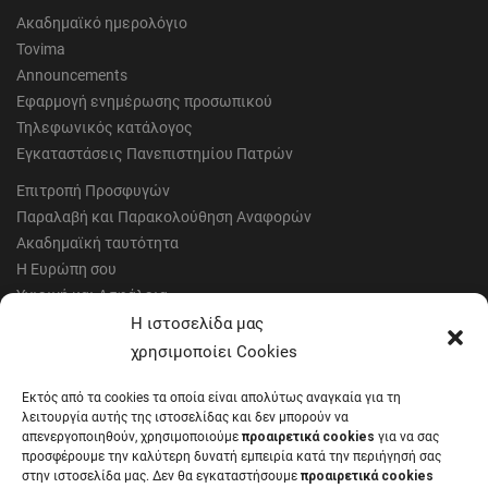
Ακαδημαϊκό ημερολόγιο
Tovima
Announcements
Εφαρμογή ενημέρωσης προσωπικού
Τηλεφωνικός κατάλογος
Εγκαταστάσεις Πανεπιστημίου Πατρών
Επιτροπή Προσφυγών
Παραλαβή και Παρακολούθηση Αναφορών
Ακαδημαϊκή ταυτότητα
Η Ευρώπη σου
Υγιεινή και Ασφάλεια
Έντυπα Οικονομικής Υπηρεσίας
Η ιστοσελίδα μας
Έντυπα Διοικητικών Υπηρεσιών
χρησιμοποίει Cookies
Διαύγεια
Εκτός από τα cookies τα οποία είναι απολύτως αναγκαία για τη
Μητρώα αξιολογητών
λειτουργία αυτής της ιστοσελίδας και δεν μπορούν να
Δημόσια Διαβούλευση
απενεργοποιηθούν, χρησιμοποιούμε
προαιρετικά cookies
για να σας
προσφέρουμε την καλύτερη δυνατή εμπειρία κατά την περιήγησή σας
Συνεδριάσεις Συγκλήτου
στην ιστοσελίδα μας. Δεν θα εγκαταστήσουμε
προαιρετικά cookies