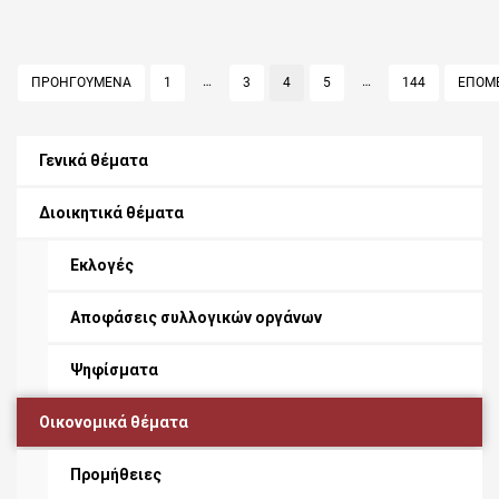
Σελιδοποίηση
…
…
ΠΡΟΗΓΟΥΜΕΝΑ
PAGE
1
PAGE
3
PAGE
4
PAGE
5
PAGE
144
ΕΠΟΜ
άρθρων
Γενικά θέματα
Διοικητικά θέματα
Εκλογές
Αποφάσεις συλλογικών οργάνων
Ψηφίσματα
Οικονομικά θέματα
Προμήθειες